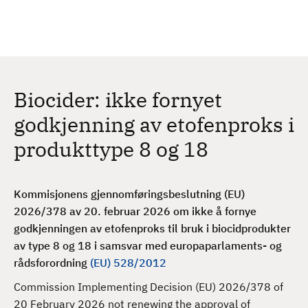
H
c
h
o
p
p
t
Biocider: ikke fornyet
i
l
godkjenning av etofenproks i
h
produkttype 8 og 18
o
v
e
Kommisjonens gjennomføringsbeslutning (EU)
d
2026/378 av 20. februar 2026 om ikke å fornye
i
godkjenningen av etofenproks til bruk i biocidprodukter
n
av type 8 og 18 i samsvar med europaparlaments- og
n
rådsforordning
(EU) 528/2012
h
o
Commission Implementing Decision (EU) 2026/378 of
l
20 February 2026 not renewing the approval of