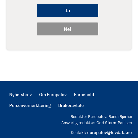
Nyhetsbrev
Om Europalov
Forbehold
Footer
Personvernerklæring
Brukeravtale
Redaktør Europalov: Randi Bjørhei
Ansvarlig redaktør: Odd Storm-Paulsen
europalov@lovdata.no
Kontakt: