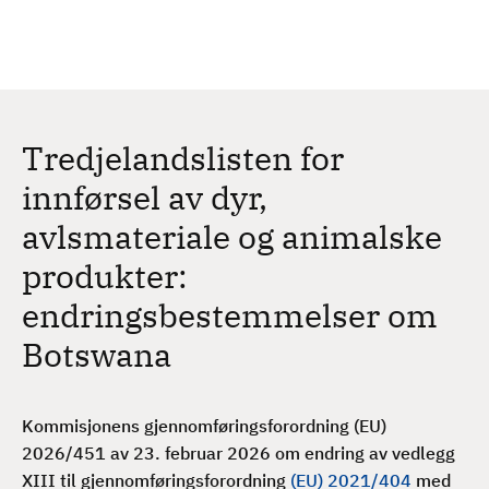
H
c
h
o
p
p
t
Tredjelandslisten for
i
l
innførsel av dyr,
h
avlsmateriale og animalske
o
v
produkter:
e
endringsbestemmelser om
d
i
Botswana
n
n
h
Kommisjonens gjennomføringsforordning (EU)
o
2026/451 av 23. februar 2026 om endring av vedlegg
l
XIII til gjennomføringsforordning
(EU) 2021/404
med