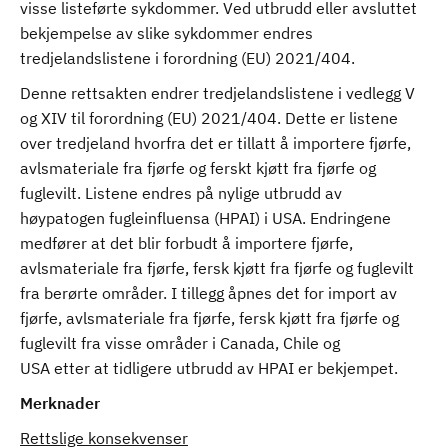
visse listeførte sykdommer. Ved utbrudd eller avsluttet
bekjempelse av slike sykdommer endres
tredjelandslistene i forordning (EU) 2021/404.
Denne rettsakten endrer tredjelandslistene i vedlegg V
og XIV til forordning (EU) 2021/404. Dette er listene
over tredjeland hvorfra det er tillatt å importere fjørfe,
avlsmateriale fra fjørfe og ferskt kjøtt fra fjørfe og
fuglevilt. Listene endres på nylige utbrudd av
høypatogen fugleinfluensa (HPAI) i USA. Endringene
medfører at det blir forbudt å importere fjørfe,
avlsmateriale fra fjørfe, fersk kjøtt fra fjørfe og fuglevilt
fra berørte områder. I tillegg åpnes det for import av
fjørfe, avlsmateriale fra fjørfe, fersk kjøtt fra fjørfe og
fuglevilt fra visse områder i Canada, Chile og
USA etter at tidligere utbrudd av HPAI er bekjempet.
Merknader
Rettslige konsekvenser