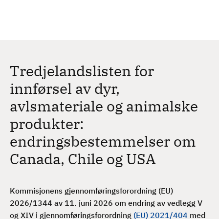
H
c
h
o
p
p
t
Tredjelandslisten for
i
l
innførsel av dyr,
h
avlsmateriale og animalske
o
v
produkter:
e
endringsbestemmelser om
d
i
Canada, Chile og USA
n
n
h
Kommisjonens gjennomføringsforordning (EU)
o
2026/1344 av 11. juni 2026 om endring av vedlegg V
l
og XIV i gjennomføringsforordning
(EU) 2021/404
med