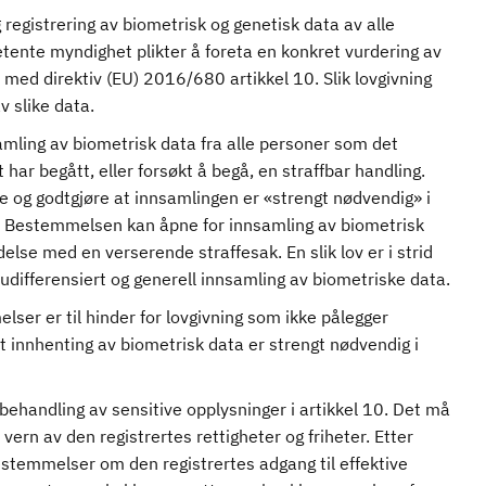
 registrering av biometrisk og genetisk data av alle
tente myndighet plikter å foreta en konkret vurdering av
 med direktiv (EU) 2016/680 artikkel 10. Slik lovgivning
v slike data.
amling av biometrisk data fra alle personer som det
at har begått, eller forsøkt å begå, en straffbar handling.
øve og godtgjøre at innsamlingen er «strengt nødvendig» i
. Bestemmelsen kan åpne for innsamling av biometrisk
delse med en verserende straffesak. En slik lov er i strid
n udifferensiert og generell innsamling av biometriske data.
ser er til hinder for lovgivning som ikke pålegger
t innhenting av biometrisk data er strengt nødvendig i
 behandling av sensitive opplysninger i artikkel 10. Det må
 vern av den registrertes rettigheter og friheter. Etter
stemmelser om den registrertes adgang til effektive