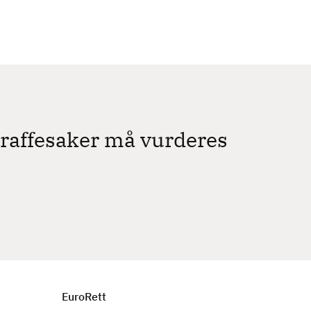
c
h
traffesaker må vurderes
EuroRett