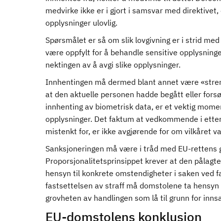
medvirke ikke er i gjort i samsvar med direktivet,
opplysninger ulovlig.
Spørsmålet er så om slik lovgivning er i strid 
være oppfylt for å behandle sensitive opplysninge
nektingen av å avgi slike opplysninger.
Innhentingen må dermed blant annet være «streng
at den aktuelle personen hadde begått eller forsø
innhenting av biometrisk data, er et vektig mome
opplysninger. Det faktum at vedkommende i etterti
mistenkt for, er ikke avgjørende for om vilkåret v
Sanksjoneringen må være i tråd med EU-rettens ge
Proporsjonalitetsprinsippet krever at den pålagte
hensyn til konkrete omstendigheter i saken ved f
fastsettelsen av straff må domstolene ta hensyn ti
grovheten av handlingen som lå til grunn for inns
EU-domstolens konklusjon