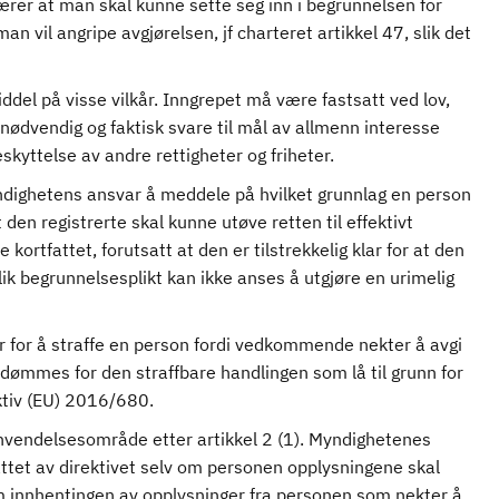
bærer at man skal kunne sette seg inn i begrunnelsen for
n vil angripe avgjørelsen, jf charteret artikkel 47, slik det
middel på visse vilkår. Inngrepet må være fastsatt ved lov,
nødvendig og faktisk svare til mål av allmenn interesse
skyttelse av andre rettigheter og friheter.
dighetens ansvar å meddele på hvilket grunnlag en person
t den registrerte skal kunne utøve retten til effektivt
kortfattet, forutsatt at den er tilstrekkelig klar for at den
lik begrunnelsesplikt kan ikke anses å utgjøre en urimelig
 for å straffe en person fordi vedkommende nekter å avgi
ømmes for den straffbare handlingen som lå til grunn for
ktiv (EU) 2016/680.
anvendelsesområde etter artikkel 2 (1). Myndighetenes
ttet av direktivet selv om personen opplysningene skal
om innhentingen av opplysninger fra personen som nekter å