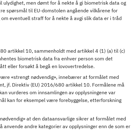
ivil ulydighet, men dømt for å nekte å gi biometrisk data og
tre spørsmål til EU-domstolen angående vilkårene for
om eventuell straff for å nekte å avgi slik data er i tråd
0 artikkel 10, sammenholdt med artikkel 4 (1) (a) til (c)
 innhentes biometrisk data fra enhver person som det
egått eller forsøkt å begå en lovovertredelse.
være «strengt nødvendig», innebærer at formålet med
mt, jf. Direktiv (EU) 2016/680 artikkel 10. Formålene må
et kan vurderes om innsamlingen av opplysningene var
rmål kan for eksempel være forebyggelse, etterforskning
ngt nødvendig» at den dataansvarlige sikrer at formålet med
ed å anvende andre kategorier av opplysninger enn de som er