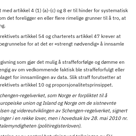
ed artikkel 4 (1) (a)-(c) og 8 er til hinder for systematisk
et foreligger en eller flere rimelige grunner til å tro, at
ing.
vets artikkel 54 og charterets artikkel 47 krever at
begrunnelse for at det er «strengt nødvendig» å innsamle
ovgivning som gjør det mulig å straffeforfølge og dømme en
ngig av om vedkommende faktisk ble straffeforfulgt eller
aget for innsamlingen av data. Slik straff forutsetter at
irektivets artikkel 10 og proporsjonalitetsprinsippet.
chengen-regelverket, som Norge er forpliktet til å
uropeiske union og Island og Norge om de sistnevnte
lsen og videreutviklingen av Schengen-regelverket, signert
nger i en rekke lover, men i hovedsak lov 28. mai 2010 nr.
talemyndigheten (politiregisterloven).