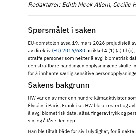
Redaktører: Edith Meek Allern, Cecilie 
d
Spørsmålet i saken
EU-domstolen avsa 19. mars 2026 prejudisiell av
av direktiv
(EU) 2016/680
artikkel 4 (1) (a) til (
straffe personer som nekter å avgi biometrisk data
den straffbare handlingen opplysningene skulle inn
for å innhente særlig sensitive personopplysning
Sakens bakgrunn
HW var en av mer enn hundre klimaaktivister som 
Élysées i Paris, Frankrike. HW ble arrestert og a
å avgi biometrisk data, altså fingeravtrykk og per
sin, og å låse den opp.
Han ble tiltalt både for sivil ulydighet, for å nek