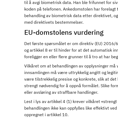
til å avgi biometrisk data. Han ble frifunnet for s
koden på telefonen. Ankedomstolen har forelagt 
behandling av biometrisk data etter direktivet, og 
med direktivets bestemmelser.
EU-domstolens vurdering
Det første spørsmålet er om direktiv (EU) 2016/68
og artikkel 8 er til hinder for at det automatisk
foreligger en eller flere grunner til å tro at har b
Vilkåret om at behandlingen av opplysninger må 
innsamlingen må være uttrykkelig angitt og legiti
være tilstrekkelig presise og konkrete, slik at d
strengt nødvendig for å oppnå formålet. Slike fo
eller avsløring av straffbare handlinger.
Lest i lys av artikkel 4 (1) krever vilkåret «stre
behandlingen ikke kan oppfylles like effektivt v
oppregnet i artikkel 10.