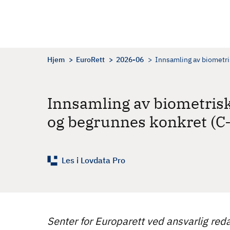
H
o
p
p
t
Hjem
EuroRett
2026-06
Innsamling av biometris
i
l
h
Innsamling av biometrisk
o
og begrunnes konkret (C
v
e
d
i
Les i Lovdata Pro
n
n
h
o
Senter for Europarett ved ansvarlig reda
l