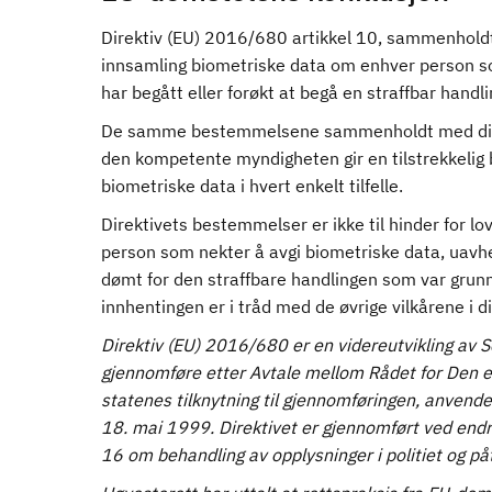
Direktiv (EU) 2016/680 artikkel 10, sammenholdt m
innsamling biometriske data om enhver person som d
har begått eller forøkt at begå en straffbar handl
De samme bestemmelsene sammenholdt med direkti
den kompetente myndigheten gir en tilstrekkelig 
biometriske data i hvert enkelt tilfelle.
Direktivets bestemmelser er ikke til hinder for l
person som nekter å avgi biometriske data, uavhe
dømt for den straffbare handlingen som var grunnl
innhentingen er i tråd med de øvrige vilkårene i d
Direktiv (EU) 2016/680 er en videreutvikling av S
gjennomføre etter Avtale mellom Rådet for Den e
statenes tilknytning til gjennomføringen, anvende
18. mai 1999. Direktivet er gjennomført ved endri
16 om behandling av opplysninger i politiet og på