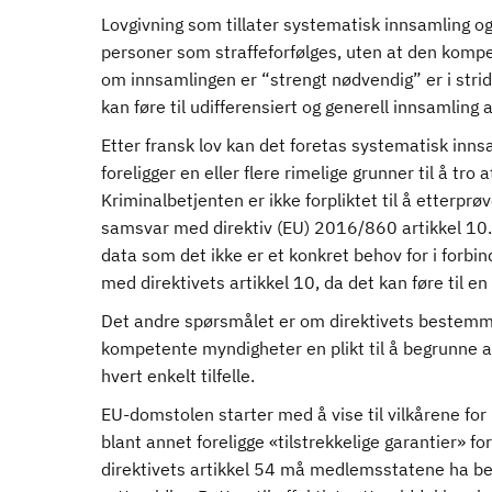
Lovgivning som tillater systematisk innsamling og
personer som straffeforfølges, uten at den kompe
om innsamlingen er “strengt nødvendig” er i strid
kan føre til udifferensiert og generell innsamling a
Etter fransk lov kan det foretas systematisk inns
foreligger en eller flere rimelige grunner til å tro 
Kriminalbetjenten er ikke forpliktet til å etterpr
samsvar med direktiv (EU) 2016/860 artikkel 10
data som det ikke er et konkret behov for i forbin
med direktivets artikkel 10, da det kan føre til e
Det andre spørsmålet er om direktivets bestemmel
kompetente myndigheter en plikt til å begrunne a
hvert enkelt tilfelle.
EU-domstolen starter med å vise til vilkårene for
blant annet foreligge «tilstrekkelige garantier» for
direktivets artikkel 54 må medlemsstatene ha be