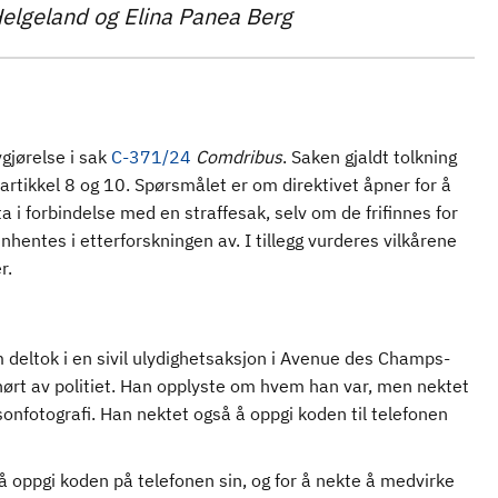
Helgeland og Elina Panea Berg
gjørelse i sak
C-371/24
Comdribus
. Saken gjaldt tolkning
c), artikkel 8 og 10. Spørsmålet er om direktivet åpner for å
 i forbindelse med en straffesak, selv om de frifinnes for
hentes i etterforskningen av. I tillegg vurderes vilkårene
er.
deltok i en sivil ulydighetsaksjon i Avenue des Champs-
vhørt av politiet. Han opplyste om hvem han var, men nektet
sonfotografi. Han nektet også å oppgi koden til telefonen
te å oppgi koden på telefonen sin, og for å nekte å medvirke