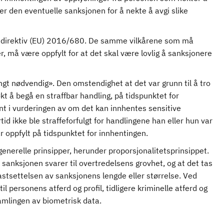
 er den eventuelle sanksjonen for å nekte å avgi slike
med direktiv (EU) 2016/680. De samme vilkårene som må
r, må være oppfylt for at det skal være lovlig å sanksjonere
t nødvendig». Den omstendighet at det var grunn til å tro
kt å begå en straffbar handling, på tidspunktet for
nt i vurderingen av om det kan innhentes sensitive
d ikke ble straffeforfulgt for handlingene han eller hun var
ar oppfylt på tidspunktet for innhentingen.
nerelle prinsipper, herunder proporsjonalitetsprinsippet.
 sanksjonen svarer til overtredelsens grovhet, og at det tas
astsettelsen av sanksjonens lengde eller størrelse. Ved
l personens atferd og profil, tidligere kriminelle atferd og
amlingen av biometrisk data.