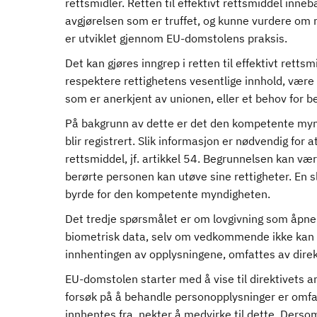
rettsmidler. Retten til effektivt rettsmiddel inne
avgjørelsen som er truffet, og kunne vurdere om ma
er utviklet gjennom EU-domstolens praksis.
Det kan gjøres inngrep i retten til effektivt retts
respektere rettighetens vesentlige innhold, være 
som er anerkjent av unionen, eller et behov for be
På bakgrunn av dette er det den kompetente myn
blir registrert. Slik informasjon er nødvendig for a
rettsmiddel, jf. artikkel 54. Begrunnelsen kan være 
berørte personen kan utøve sine rettigheter. En s
byrde for den kompetente myndigheten.
Det tredje spørsmålet er om lovgivning som åpner
biometrisk data, selv om vedkommende ikke kan d
innhentingen av opplysningene, omfattes av dire
EU-domstolen starter med å vise til direktivets 
forsøk på å behandle personopplysninger er omfa
innhentes fra, nekter å medvirke til dette. Ders