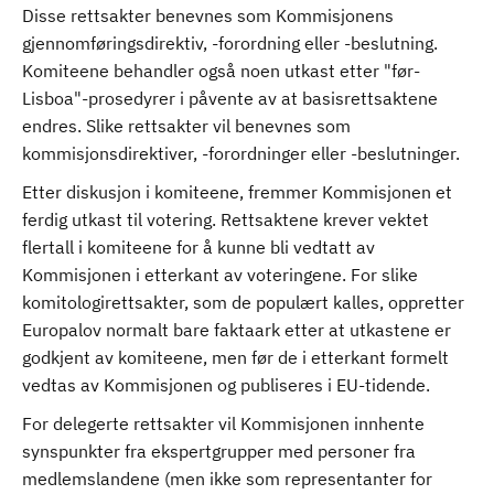
Disse rettsakter benevnes som Kommisjonens
gjennomføringsdirektiv, -forordning eller -beslutning.
Komiteene behandler også noen utkast etter "før-
Lisboa"-prosedyrer i påvente av at basisrettsaktene
endres. Slike rettsakter vil benevnes som
kommisjonsdirektiver, -forordninger eller -beslutninger.
Etter diskusjon i komiteene, fremmer Kommisjonen et
ferdig utkast til votering. Rettsaktene krever vektet
flertall i komiteene for å kunne bli vedtatt av
Kommisjonen i etterkant av voteringene. For slike
komitologirettsakter, som de populært kalles, oppretter
Europalov normalt bare faktaark etter at utkastene er
godkjent av komiteene, men før de i etterkant formelt
vedtas av Kommisjonen og publiseres i EU-tidende.
For delegerte rettsakter vil Kommisjonen innhente
synspunkter fra ekspertgrupper med personer fra
medlemslandene (men ikke som representanter for