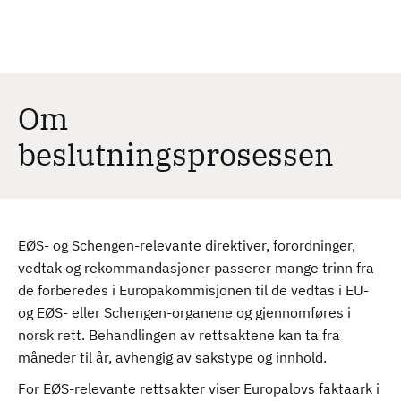
H
c
h
o
p
p
t
Om
i
beslutningsprosessen
l
h
o
v
e
EØS- og Schengen-relevante direktiver, forordninger,
d
vedtak og rekommandasjoner passerer mange trinn fra
i
de forberedes i Europakommisjonen til de vedtas i EU-
n
og EØS- eller Schengen-organene og gjennomføres i
n
norsk rett. Behandlingen av rettsaktene kan ta fra
h
måneder til år, avhengig av sakstype og innhold.
o
For EØS-relevante rettsakter viser Europalovs faktaark i
l