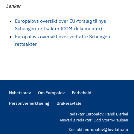
Lenker
Europalovs oversikt over EU-forslag til nye
Schengen-rettsakter (COM-dokumenter)
Europalovs oversikt over vedtatte Schengen-
rettsakter
Nyhetsbrev
Om Europalov
Forbehold
Footer
Personvernerklæring
Brukeravtale
Redaktør Europalov: Randi Bjørhei
Ansvarlig redaktør: Odd Storm-Paulsen
europalov@lovdata.no
Kontakt: