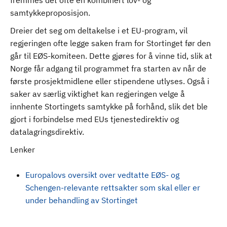
fremmes det ofte en kombinert lov- og
samtykkeproposisjon.
Dreier det seg om deltakelse i et EU-program, vil
regjeringen ofte legge saken fram for Stortinget før den
går til EØS-komiteen. Dette gjøres for å vinne tid, slik at
Norge får adgang til programmet fra starten av når de
første prosjektmidlene eller stipendene utlyses. Også i
saker av særlig viktighet kan regjeringen velge å
innhente Stortingets samtykke på forhånd, slik det ble
gjort i forbindelse med EUs tjenestedirektiv og
datalagringsdirektiv.
Lenker
Europalovs oversikt over vedtatte EØS- og
Schengen-relevante rettsakter som skal eller er
under behandling av Stortinget