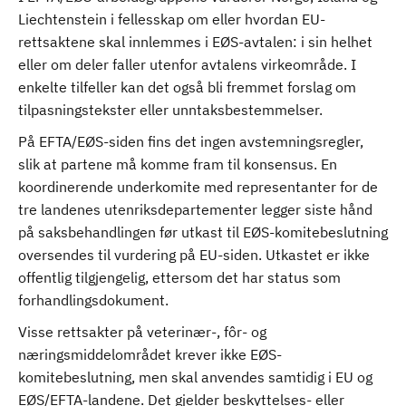
Liechtenstein i fellesskap om eller hvordan EU-
rettsaktene skal innlemmes i EØS-avtalen: i sin helhet
eller om deler faller utenfor avtalens virkeområde. I
enkelte tilfeller kan det også bli fremmet forslag om
tilpasningstekster eller unntaksbestemmelser.
På EFTA/EØS-siden fins det ingen avstemningsregler,
slik at partene må komme fram til konsensus. En
koordinerende underkomite med representanter for de
tre landenes utenriksdepartementer legger siste hånd
på saksbehandlingen før utkast til EØS-komitebeslutning
oversendes til vurdering på EU-siden. Utkastet er ikke
offentlig tilgjengelig, ettersom det har status som
forhandlingsdokument.
Visse rettsakter på veterinær-, fôr- og
næringsmiddelområdet krever ikke EØS-
komitebeslutning, men skal anvendes samtidig i EU og
EØS/EFTA-landene. Det gjelder beskyttelses- eller