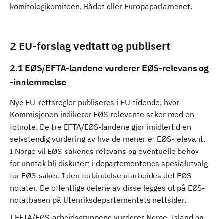
komitologikomiteen, Rådet eller Europaparlamenet.
2 EU-forslag vedtatt og publisert
2.1 EØS/EFTA-landene vurderer EØS-relevans og
-innlemmelse
Nye EU-rettsregler publiseres i EU-tidende, hvor
Kommisjonen indikerer EØS-relevante saker med en
fotnote. De tre EFTA/EØS-landene gjør imidlertid en
selvstendig vurdering av hva de mener er EØS-relevant.
I Norge vil EØS-sakenes relevans og eventuelle behov
for unntak bli diskutert i departementenes spesialutvalg
for EØS-saker. I den forbindelse utarbeides det EØS-
notater. De offentlige delene av disse legges ut på EØS-
notatbasen på Utenriksdepartementets nettsider.
I EFTA/EØS-arbeidsgruppene vurderer Norge, Island og