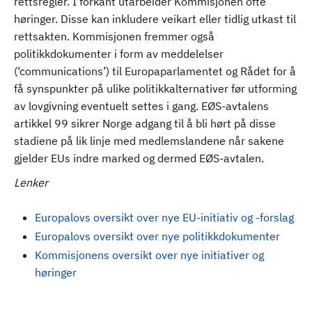
rettsregler. I forkant utarbeider Kommisjonen ofte
høringer. Disse kan inkludere veikart eller tidlig utkast til
rettsakten. Kommisjonen fremmer også
politikkdokumenter i form av meddelelser
(‘communications’) til Europaparlamentet og Rådet for å
få synspunkter på ulike politikkalternativer før utforming
av lovgivning eventuelt settes i gang. EØS-avtalens
artikkel 99 sikrer Norge adgang til å bli hørt på disse
stadiene på lik linje med medlemslandene når sakene
gjelder EUs indre marked og dermed EØS-avtalen.
Lenker
Europalovs oversikt over nye EU-initiativ og -forslag
Europalovs oversikt over nye politikkdokumenter
Kommisjonens oversikt over nye initiativer og
høringer