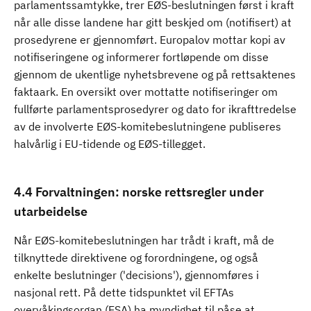
parlamentssamtykke, trer EØS-beslutningen først i kraft
når alle disse landene har gitt beskjed om (notifisert) at
prosedyrene er gjennomført. Europalov mottar kopi av
notifiseringene og informerer fortløpende om disse
gjennom de ukentlige nyhetsbrevene og på rettsaktenes
faktaark. En oversikt over mottatte notifiseringer om
fullførte parlamentsprosedyrer og dato for ikrafttredelse
av de involverte EØS-komitebeslutningene publiseres
halvårlig i EU-tidende og EØS-tillegget.
4.4 Forvaltningen: norske rettsregler under
utarbeidelse
Når EØS-komitebeslutningen har trådt i kraft, må de
tilknyttede direktivene og forordningene, og også
enkelte beslutninger ('decisions'), gjennomføres i
nasjonal rett. På dette tidspunktet vil EFTAs
overvåkingsorgan (ESA) ha myndighet til påse at