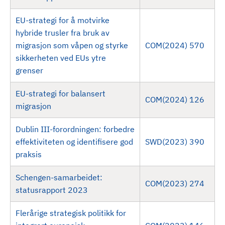
d
EU-strategi for å motvirke
hybride trusler fra bruk av
migrasjon som våpen og styrke
COM(2024) 570
sikkerheten ved EUs ytre
grenser
EU-strategi for balansert
COM(2024) 126
migrasjon
Dublin III-forordningen: forbedre
effektiviteten og identifisere god
SWD(2023) 390
praksis
Schengen-samarbeidet:
COM(2023) 274
statusrapport 2023
Flerårige strategisk politikk for