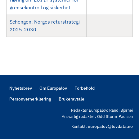
grensekontroll og sikkerhet
Schengen: Norges returstrategi
2025-2030
Nyhetsbrev
Om Europalov
Forbehold
Footer
Personvernerklæring
Brukeravtale
Redaktør Europalov: Randi Bjørhei
Ansvarlig redaktør: Odd Storm-Paulsen
europalov@lovdata.no
Kontakt: