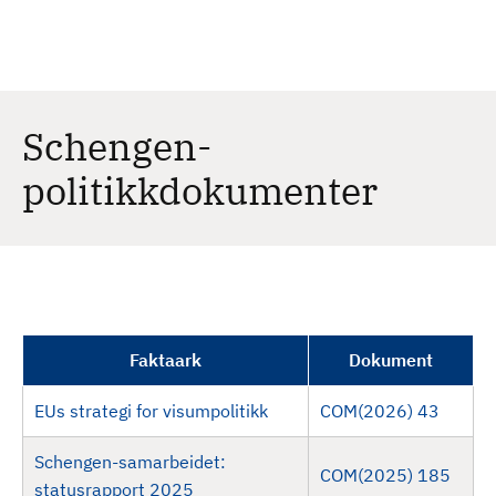
H
c
h
o
p
p
t
Schengen-
i
politikkdokumenter
l
h
o
v
e
d
i
Faktaark
Dokument
n
n
EUs strategi for visumpolitikk
COM(2026) 43
h
o
Schengen-samarbeidet:
COM(2025) 185
l
statusrapport 2025