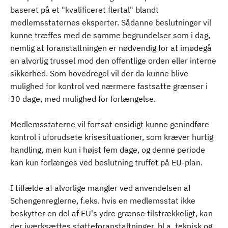
baseret på et "kvalificeret flertal" blandt
medlemsstaternes eksperter. Sådanne beslutninger vil
kunne træffes med de samme begrundelser som i dag,
nemlig at foranstaltningen er nødvendig for at imødegå
en alvorlig trussel mod den offentlige orden eller interne
sikkerhed. Som hovedregel vil der da kunne blive
mulighed for kontrol ved nærmere fastsatte grænser i
30 dage, med mulighed for forlængelse.
Medlemsstaterne vil fortsat ensidigt kunne genindføre
kontrol i uforudsete krisesituationer, som kræver hurtig
handling, men kun i højst fem dage, og denne periode
kan kun forlænges ved beslutning truffet på EU-plan.
I tilfælde af alvorlige mangler ved anvendelsen af
Schengenreglerne, f.eks. hvis en medlemsstat ikke
beskytter en del af EU's ydre grænse tilstrækkeligt, kan
der iværksættes støtteforanstaltninger, bl.a. teknisk og