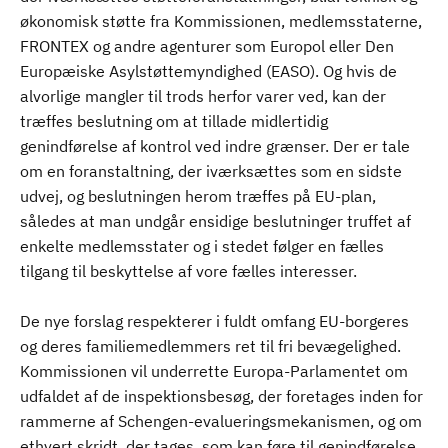
økonomisk støtte fra Kommissionen, medlemsstaterne,
FRONTEX og andre agenturer som Europol eller Den
Europæiske Asylstøttemyndighed (EASO). Og hvis de
alvorlige mangler til trods herfor varer ved, kan der
træffes beslutning om at tillade midlertidig
genindførelse af kontrol ved indre grænser. Der er tale
om en foranstaltning, der iværksættes som en sidste
udvej, og beslutningen herom træffes på EU-plan,
således at man undgår ensidige beslutninger truffet af
enkelte medlemsstater og i stedet følger en fælles
tilgang til beskyttelse af vore fælles interesser.
De nye forslag respekterer i fuldt omfang EU-borgeres
og deres familiemedlemmers ret til fri bevægelighed.
Kommissionen vil underrette Europa-Parlamentet om
udfaldet af de inspektionsbesøg, der foretages inden for
rammerne af Schengen-evalueringsmekanismen, og om
ethvert skridt, der tages, som kan føre til genindførelse