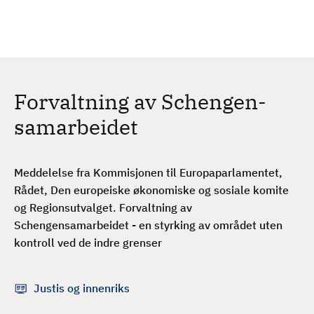
H
c
h
o
p
p
t
Forvaltning av Schengen-
i
l
samarbeidet
h
o
v
Meddelelse fra Kommisjonen til Europaparlamentet,
e
Rådet, Den europeiske økonomiske og sosiale komite
d
og Regionsutvalget. Forvaltning av
i
Schengensamarbeidet - en styrking av området uten
n
kontroll ved de indre grenser
n
h
Justis og innenriks
o
l