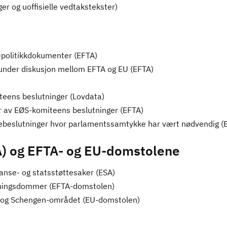
er og uoffisielle vedtakstekster)
-politikkdokumenter (EFTA)
 under diskusjon mellom EFTA og EU (EFTA)
teens beslutninger (Lovdata)
er av EØS-komiteens beslutninger (EFTA)
itebeslutninger hvor parlamentssamtykke har vært nødvendig 
) og EFTA- og EU-domstolene
nse- og statsstøttesaker (ESA)
kningsdommer (EFTA-domstolen)
 og Schengen-området (EU-domstolen)