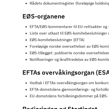
Rådets dokumentregister (foreløpige holdning
EØS-organene
EFTA/EØS-kommentarer til EU-rettsakter og 
Liste over utkast til EØS-komitebeslutninger
EØS-komitebeslutninger (EFTA)
Foreløpige norske oversettelser av EØS-komi
EØS-tillegget: publiserte norske oversettels
Notifiseringer og ikrafttredelse av EØS-kom
EFTAs overvåkingsorgan (ESA
Vedtak i EFTAs overvåkingsorgan om konkurra
EFTA-domstolens gjennomførings- og fortol
EU-domstolens fortolkningsdommer på EØS-
Regjeringen og Stortinget