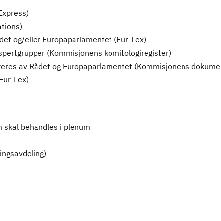
Express)
tions)
det og/eller Europaparlamentet (Eur-Lex)
spertgrupper (Kommisjonens komitologiregister)
reres av Rådet og Europaparlamentet (Kommisjonens dokumen
Eur-Lex)
om skal behandles i plenum
ingsavdeling)