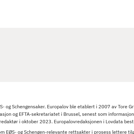
 og Schengensaker. Europalov ble etablert i 2007 av Tore Grø
sjon og EFTA-sekretariatet i Brussel, senest som informasjons
 redaktør i oktober 2023. Europalovredaksjonen i Lovdata best
m EØS- og Schengen-relevante rettsakter i prosess lettere til