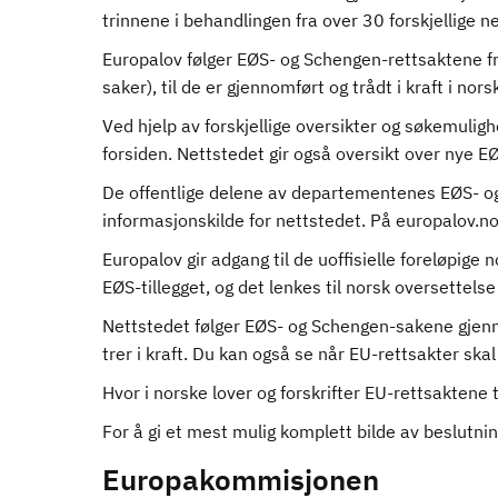
d
trinnene i behandlingen fra over 30 forskjellige n
Europalov følger EØS- og Schengen-rettsaktene f
saker), til de er gjennomført og trådt i kraft i nors
Ved hjelp av forskjellige oversikter og søkemulig
forsiden. Nettstedet gir også oversikt over nye
De offentlige delene av departementenes EØS- og
informasjonskilde for nettstedet. På europalov.no
Europalov gir adgang til de uoffisielle foreløpige
EØS-tillegget, og det lenkes til norsk oversettelse
Nettstedet følger EØS- og Schengen-sakene gjenno
trer i kraft. Du kan også se når EU-rettsakter ska
Hvor i norske lover og forskrifter EU-rettsaktene t
For å gi et mest mulig komplett bilde av beslutn
Europakommisjonen