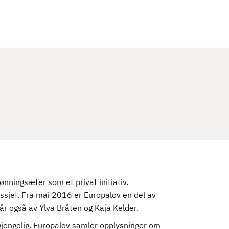
c
h
nningsæter som et privat initiativ.
sjef. Fra mai 2016 er Europalov en del av
år også av Ylva Bråten og Kaja Kelder.
gjengelig. Europalov samler opplysninger om