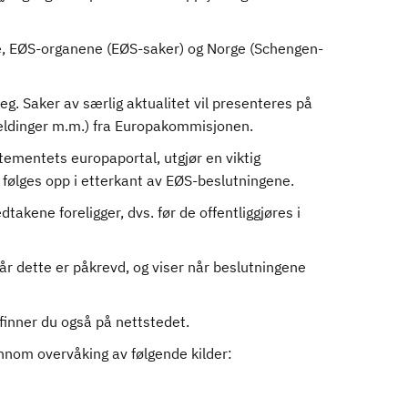
ne, EØS-organene (EØS-saker) og Norge (Schengen-
eg. Saker av særlig aktualitet vil presenteres på
meldinger m.m.) fra Europakommisjonen.
ementets europaportal, utgjør en viktig
e følges opp i etterkant av EØS-beslutningene.
akene foreligger, dvs. før de offentliggjøres i
r dette er påkrevd, og viser når beslutningene
, finner du også på nettstedet.
ennom overvåking av følgende kilder: