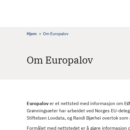
H
o
p
p
t
Hjem
Om Europalov
i
l
h
Om Europalov
o
v
e
d
i
n
Europalov
er et nettsted med informasjon om EØS-
n
Grønningsæter har arbeidet ved Norges EU-delega
h
Stiftelsen Lovdata, og Randi Bjørhei overtok som
o
l
Formålet med nettstedet er å gjøre informasjon o