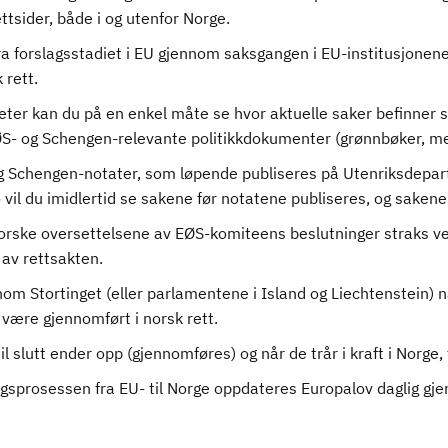
ettsider, både i og utenfor Norge.
ra forslagsstadiet i EU gjennom saksgangen i EU-institusjone
k rett.
heter kan du på en enkel måte se hvor aktuelle saker befinner s
 EØS- og Schengen-relevante politikkdokumenter (grønnbøker, 
 Schengen-notater, som løpende publiseres på Utenriksdepart
 vil du imidlertid se sakene før notatene publiseres, og saken
 norske oversettelsene av EØS-komiteens beslutninger straks vedt
 av rettsakten.
m Stortinget (eller parlamentene i Island og Liechtenstein) nå
l være gjennomført i norsk rett.
il slutt ender opp (gjennomføres) og når de trår i kraft i Norge
ingsprosessen fra EU- til Norge oppdateres Europalov daglig gj