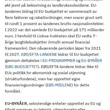
økt jevnt på bekostning av landbrukssubsidiene. EU-
landenes bidrag til EU-budsjettet er sammensatt av
flere faktorer og rabattordninger, men svarer grovt sett
til rundt 1 prosent av landenes brutto nasjonalinntekter.
I 2022 var det samlede EU-budsjettet på 171 milliarder
euro. I henhold til Lisboa-traktaten skal EU vedta 7-
årige langtidsbudsjetter («multi-annual financial
framework»). Den nåværende perioden løper fra 2021
til 2027.
EØS/EFTA-LANDENE
bidrar til EU-budsjettet
gjennom deltakelse i
EU-PROGRAMMER
og
EU-BYRÅER
(
EØS-BUDSJETTET
). EØS/EFTA-landene bidrar ikke til
EUs politikk for økonomisk og sosial utjevning
(strukturfondene), men har opprettet egne
finansieringsordninger (
EØS-MIDLENE
) for dette
formålet.
EU-BYRÅER
, selvstendige enheter opprettet av EU og
tillagt oppgaver av teknisk, vitenskapelig eller