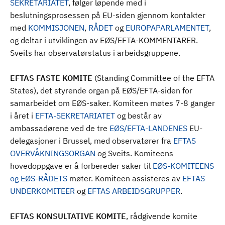
SEKRETARIATET
, følger løpende med i
beslutningsprosessen på EU-siden gjennom kontakter
med
KOMMISJONEN
,
RÅDET
og
EUROPAPARLAMENTET
,
og deltar i utviklingen av EØS/EFTA-KOMMENTARER.
Sveits har observatørstatus i arbeidsgruppene.
EFTAS FASTE KOMITE
(Standing Committee of the EFTA
States), det styrende organ på EØS/EFTA-siden for
samarbeidet om EØS-saker. Komiteen møtes 7-8 ganger
i året i
EFTA-SEKRETARIATET
og består av
ambassadørene ved de tre
EØS/EFTA-LANDENES
EU-
delegasjoner i Brussel, med observatører fra
EFTAS
OVERVÅKNINGSORGAN
og Sveits. Komiteens
hovedoppgave er å forbereder saker til
EØS-KOMITEENS
og
EØS-RÅDETS
møter. Komiteen assisteres av
EFTAS
UNDERKOMITEER
og
EFTAS ARBEIDSGRUPPER
.
EFTAS KONSULTATIVE KOMITE
, rådgivende komite