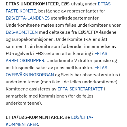
EFTAS UNDERKOMITEER
, EØS-utvalg under
EFTAS
FASTE KOMITE
, bestående av representanter for
EØS/EFTA-LANDENES
utenriksdepartementer.
Underkomiteene møtes som felles underkomiteer under
EØS-KOMITEEN
med deltakelse fra EØS/EFTA-landene
og Europakommisjonen. Underkomite I-IV er slått
sammen til én komite som forbereder innlemmelse av
EU-regelverk i EØS-avtalen etter klarering i
EFTAS
ARBEIDSGRUPPER
. Underkomite V drøfter juridiske og
institusjonelle saker av prinsipiell karakter.
EFTAS
OVERVÅKNINGSORGAN
og Sveits har observatørstatus i
underkomiteene (men ikke i de felles underkomiteene).
Komiteene assisteres av
EFTA-SEKRETARIATET
i
samarbeid med Kommisjonen (for de felles
underkomiteene).
EFTA/EØS-KOMMENTARER
, se
EØS/EFTA-
KOMMENTARER
.