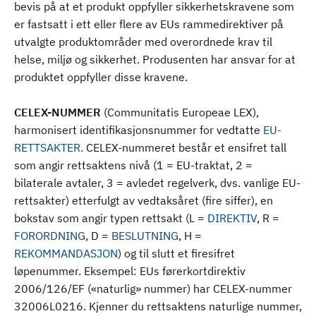
bevis på at et produkt oppfyller sikkerhetskravene som
er fastsatt i ett eller flere av EUs rammedirektiver på
utvalgte produktområder med overordnede krav til
helse, miljø og sikkerhet. Produsenten har ansvar for at
produktet oppfyller disse kravene.
CELEX-NUMMER
(Communitatis Europeae LEX),
harmonisert identifikasjonsnummer for vedtatte
EU-
RETTSAKTER
. CELEX-nummeret består et ensifret tall
som angir rettsaktens nivå (1 = EU-traktat, 2 =
bilaterale avtaler, 3 = avledet regelverk, dvs. vanlige EU-
rettsakter) etterfulgt av vedtaksåret (fire siffer), en
bokstav som angir typen rettsakt (L =
DIREKTIV
, R =
FORORDNING
, D =
BESLUTNING
, H =
REKOMMANDASJON
) og til slutt et firesifret
løpenummer. Eksempel: EUs førerkortdirektiv
2006/126/EF («naturlig» nummer) har CELEX-nummer
32006L0216. Kjenner du rettsaktens naturlige nummer,