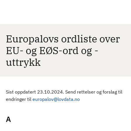
H
c
h
o
p
p
t
Europalovs ordliste over
i
EU- og EØS-ord og -
l
h
uttrykk
o
v
e
d
i
Sist oppdatert 23.10.2024. Send rettelser og forslag til
n
endringer til
europalov@lovdata.no
n
h
A
o
l