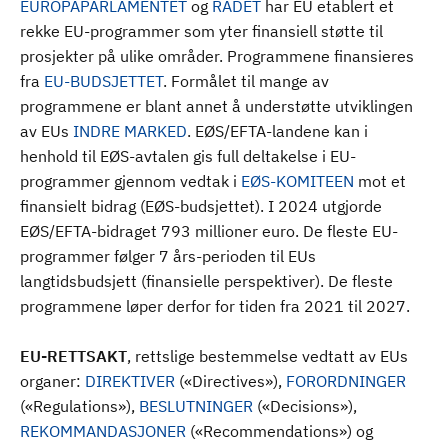
EUROPAPARLAMENTET
og
RÅDET
har EU etablert et
rekke EU-programmer som yter finansiell støtte til
prosjekter på ulike områder. Programmene finansieres
fra
EU-BUDSJETTET
. Formålet til mange av
programmene er blant annet å understøtte utviklingen
av EUs
INDRE MARKED
. EØS/EFTA-landene kan i
henhold til EØS-avtalen gis full deltakelse i EU-
programmer gjennom vedtak i
EØS-KOMITEEN
mot et
finansielt bidrag (EØS-budsjettet). I 2024 utgjorde
EØS/EFTA-bidraget 793 millioner euro. De fleste EU-
programmer følger 7 års-perioden til EUs
langtidsbudsjett (finansielle perspektiver). De fleste
programmene løper derfor for tiden fra 2021 til 2027.
EU-RETTSAKT
, rettslige bestemmelse vedtatt av EUs
organer:
DIREKTIVER
(«Directives»),
FORORDNINGER
(«Regulations»),
BESLUTNINGER
(«Decisions»),
REKOMMANDASJONER
(«Recommendations») og