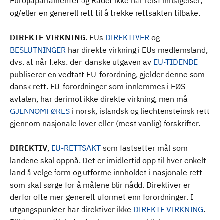
Europaparlamentet og Rådet ikke har reist innsigelser,
og/eller en generell rett til å trekke rettsakten tilbake.
DIREKTE VIRKNING
. EUs
DIREKTIVER
og
BESLUTNINGER
har direkte virkning i EUs medlemsland,
dvs. at når f.eks. den danske utgaven av
EU-TIDENDE
publiserer en vedtatt EU-forordning, gjelder denne som
dansk rett. EU-forordninger som innlemmes i EØS-
avtalen, har derimot ikke direkte virkning, men må
GJENNOMFØRES
i norsk, islandsk og liechtensteinsk rett
gjennom nasjonale lover eller (mest vanlig) forskrifter.
DIREKTIV
,
EU-RETTSAKT
som fastsetter mål som
landene skal oppnå. Det er imidlertid opp til hver enkelt
land å velge form og utforme innholdet i nasjonale rett
som skal sørge for å målene blir nådd. Direktiver er
derfor ofte mer generelt uformet enn forordninger. I
utgangspunkter har direktiver ikke
DIREKTE VIRKNING
.