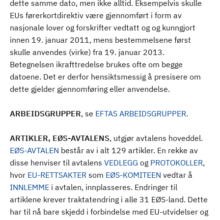
dette samme dato, men ikke alltid. Eksempelvis skulle
EUs førerkortdirektiv være gjennomført i form av
nasjonale lover og forskrifter vedtatt og og kunngjort
innen 19. januar 2011, mens bestemmelsene først
skulle anvendes (virke) fra 19. januar 2013.
Betegnelsen ikrafttredelse brukes ofte om begge
datoene. Det er derfor hensiktsmessig å presisere om
dette gjelder gjennomføring eller anvendelse.
ARBEIDSGRUPPER
, se
EFTAS ARBEIDSGRUPPER
.
ARTIKLER, EØS-AVTALENS
, utgjør avtalens hoveddel.
EØS-AVTALEN
består av i alt 129 artikler. En rekke av
disse henviser til avtalens
VEDLEGG
og
PROTOKOLLER
,
hvor
EU-RETTSAKTER
som
EØS-KOMITEEN
vedtar å
INNLEMME
i avtalen, innplasseres. Endringer til
artiklene krever traktatendring i alle 31 EØS-land. Dette
har til nå bare skjedd i forbindelse med EU-utvidelser og