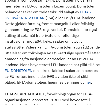
spørsmål som oppstår i EFTA. Domstolen holder til i
nærheten av EU-domstolen i Luxembourg. Domstolen
behandler saker om traktatsbrudd anlagt av
EFTAS
OVERVÅKNINGSORGAN
(ESA) eller EØS/EFTA-landene.
Dette gjelder først og fremst mangelfull eller feilaktig
gjennomføring av EØS-regelverket. Domstolen tar også
stilling til søksmål fra private eller offentlige
institusjoner mot ESA, f.eks. i saker om ulovlig
statsstøtte. Videre kan EFTA-domstolen avgi rådgivende
uttalelser om tolkningen av EØS-rettslige spørsmål etter
anmodning fra nasjonale domstoler i et av EØS/EFTA-
landene. Mens høyesterett i EU-landene har plikt til å be
EU-DOMSTOLEN
om slike uttalelse i saker som berøres
av EU-retten, inneholder EØS-avtalen ikke et slikt
påbud. EFTA-domstolens hjemmeside finner du
her
.
EFTA-SEKRETARIATET
, forvaltningsorgan for EFTA-
organisasjonen, opprettet i 1960 med hovedsete i