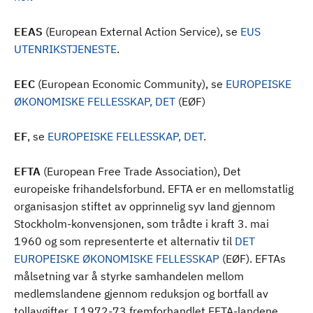
EEAS
(European External Action Service), se
EUS
UTENRIKSTJENESTE
.
EEC
(European Economic Community), se
EUROPEISKE
ØKONOMISKE FELLESSKAP, DET
(EØF)
EF
, se
EUROPEISKE FELLESSKAP, DET
.
EFTA
(European Free Trade Association), Det
europeiske frihandelsforbund. EFTA er en mellomstatlig
organisasjon stiftet av opprinnelig syv land gjennom
Stockholm-konvensjonen, som trådte i kraft 3. mai
1960 og som representerte et alternativ til
DET
EUROPEISKE ØKONOMISKE FELLESSKAP
(EØF). EFTAs
målsetning var å styrke samhandelen mellom
medlemslandene gjennom reduksjon og bortfall av
tollavgifter. I 1972-73 fremforhandlet EFTA-landene