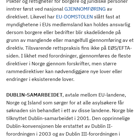
Plikter og rettigheter for borgere og juridiske personer
inntrer først ved nasjonal
GJENNOMFØRING
av
direktivet. Likevel har
EU-DOMSTOLEN
slått fast at
myndighetene i EUs medlemsland kan holdes ansvarlig
dersom borgere eller bedrifter blir skadelidende på
grunn av manglende eller mangelfull gjennomføring av et
direktiv. Tilsvarende rettspraksis fins ikke på EØS/EFTA-
siden. I likhet med forordninger, gjennomføres de fleste
direktiver i Norge gjennom forskrifter, men større
rammedirektiver kan nødvendiggjøre nye lover eller
endringer i eksisterende lover.
DUBLIN-SAMARBEIDET
, avtale mellom EU-landene,
Norge og Island som sørger for at alle asylsøkere får
søknaden sin behandlet i ett av disse landene. Norge ble
tilknyttet Dublin-samarbeidet i 2001. Den opprinnelige
Dublin-konvensjonen ble erstattet av Dublin II-
forordningen i 2003 og av Dublin III-forordningen i