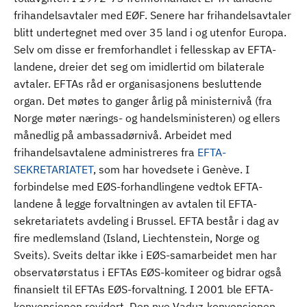
frihandelsavtaler med EØF. Senere har frihandelsavtaler
blitt undertegnet med over 35 land i og utenfor Europa.
Selv om disse er fremforhandlet i fellesskap av EFTA-
landene, dreier det seg om imidlertid om bilaterale
avtaler. EFTAs råd er organisasjonens besluttende
organ. Det møtes to ganger årlig på ministernivå (fra
Norge møter nærings- og handelsministeren) og ellers
månedlig på ambassadørnivå. Arbeidet med
frihandelsavtalene administreres fra
EFTA-
SEKRETARIATET
, som har hovedsete i Genève. I
forbindelse med EØS-forhandlingene vedtok EFTA-
landene å legge forvaltningen av avtalen til EFTA-
sekretariatets avdeling i Brussel. EFTA består i dag av
fire medlemsland (Island, Liechtenstein, Norge og
Sveits). Sveits deltar ikke i EØS-samarbeidet men har
observatørstatus i EFTAs EØS-komiteer og bidrar også
finansielt til EFTAs EØS-forvaltning. I 2001 ble EFTA-
konvensjonen revidert. Den nye Vaduz-konvensjonen