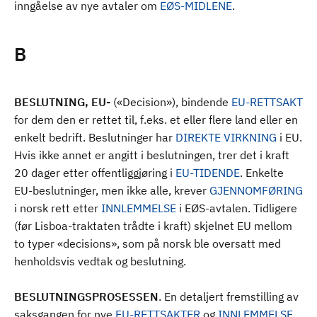
inngåelse av nye avtaler om
EØS-MIDLENE
.
B
BESLUTNING, EU-
(«Decision»), bindende
EU-RETTSAKT
for dem den er rettet til, f.eks. et eller flere land eller en
enkelt bedrift. Beslutninger har
DIREKTE VIRKNING
i EU.
Hvis ikke annet er angitt i beslutningen, trer det i kraft
20 dager etter offentliggjøring i
EU-TIDENDE
. Enkelte
EU-beslutninger, men ikke alle, krever
GJENNOMFØRING
i norsk rett etter
INNLEMMELSE
i EØS-avtalen. Tidligere
(før Lisboa-traktaten trådte i kraft) skjelnet EU mellom
to typer «decisions», som på norsk ble oversatt med
henholdsvis vedtak og beslutning.
BESLUTNINGSPROSESSEN
. En detaljert fremstilling av
saksgangen for nye
EU-RETTSAKTER
og
INNLEMMELSE