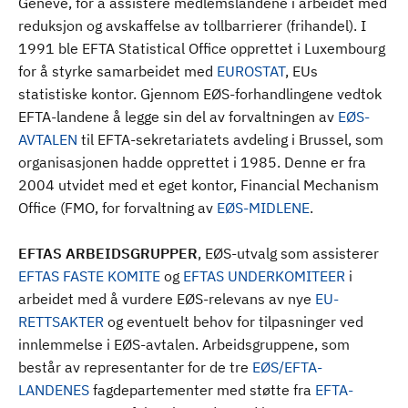
Genève, for å assistere medlemslandene i arbeidet med
reduksjon og avskaffelse av tollbarrierer (frihandel). I
1991 ble EFTA Statistical Office opprettet i Luxembourg
for å styrke samarbeidet med
EUROSTAT
, EUs
statistiske kontor. Gjennom EØS-forhandlingene vedtok
EFTA-landene å legge sin del av forvaltningen av
EØS-
AVTALEN
til EFTA-sekretariatets avdeling i Brussel, som
organisasjonen hadde opprettet i 1985. Denne er fra
2004 utvidet med et eget kontor, Financial Mechanism
Office (FMO, for forvaltning av
EØS-MIDLENE
.
EFTAS ARBEIDSGRUPPER
, EØS-utvalg som assisterer
EFTAS FASTE KOMITE
og
EFTAS UNDERKOMITEER
i
arbeidet med å vurdere EØS-relevans av nye
EU-
RETTSAKTER
og eventuelt behov for tilpasninger ved
innlemmelse i EØS-avtalen. Arbeidsgruppene, som
består av representanter for de tre
EØS/EFTA-
LANDENES
fagdepartementer med støtte fra
EFTA-