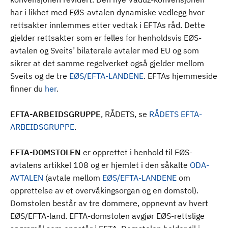
har i likhet med EØS-avtalen dynamiske vedlegg hvor
rettsakter innlemmes etter vedtak i EFTAs råd. Dette
gjelder rettsakter som er felles for henholdsvis EØS-
avtalen og Sveits’ bilaterale avtaler med EU og som
sikrer at det samme regelverket også gjelder mellom
Sveits og de tre
EØS/EFTA-LANDENE
. EFTAs hjemmeside
finner du
her
.
EFTA-ARBEIDSGRUPPE
, RÅDETS, se
RÅDETS EFTA-
ARBEIDSGRUPPE
.
EFTA-DOMSTOLEN
er opprettet i henhold til EØS-
avtalens artikkel 108 og er hjemlet i den såkalte
ODA-
AVTALEN
(avtale mellom
EØS/EFTA-LANDENE
om
opprettelse av et overvåkingsorgan og en domstol).
Domstolen består av tre dommere, oppnevnt av hvert
EØS/EFTA-land. EFTA-domstolen avgjør EØS-rettslige