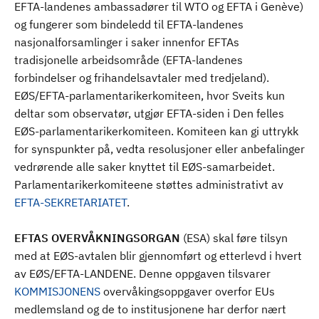
EFTA-landenes ambassadører til WTO og EFTA i Genève)
og fungerer som bindeledd til EFTA-landenes
nasjonalforsamlinger i saker innenfor EFTAs
tradisjonelle arbeidsområde (EFTA-landenes
forbindelser og frihandelsavtaler med tredjeland).
EØS/EFTA-parlamentarikerkomiteen, hvor Sveits kun
deltar som observatør, utgjør EFTA-siden i Den felles
EØS-parlamentarikerkomiteen. Komiteen kan gi uttrykk
for synspunkter på, vedta resolusjoner eller anbefalinger
vedrørende alle saker knyttet til EØS-samarbeidet.
Parlamentarikerkomiteene støttes administrativt av
EFTA-SEKRETARIATET
.
EFTAS OVERVÅKNINGSORGAN
(ESA) skal føre tilsyn
med at EØS-avtalen blir gjennomført og etterlevd i hvert
av EØS/EFTA-LANDENE. Denne oppgaven tilsvarer
KOMMISJONENS
overvåkingsoppgaver overfor EUs
medlemsland og de to institusjonene har derfor nært