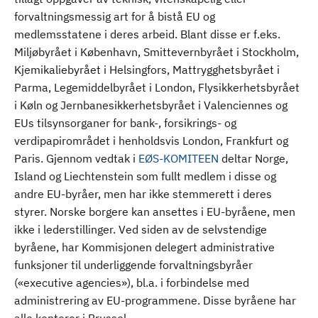
forvaltningsmessig art for å bistå EU og
medlemsstatene i deres arbeid. Blant disse er f.eks.
Miljøbyrået i København, Smittevernbyrået i Stockholm,
Kjemikaliebyrået i Helsingfors, Mattrygghetsbyrået i
Parma, Legemiddelbyrået i London, Flysikkerhetsbyrået
i Køln og Jernbanesikkerhetsbyrået i Valenciennes og
EUs tilsynsorganer for bank-, forsikrings- og
verdipapirområdet i henholdsvis London, Frankfurt og
Paris. Gjennom vedtak i
EØS-KOMITEEN
deltar Norge,
Island og Liechtenstein som fullt medlem i disse og
andre EU-byråer, men har ikke stemmerett i deres
styrer. Norske borgere kan ansettes i EU-byråene, men
ikke i lederstillinger. Ved siden av de selvstendige
byråene, har Kommisjonen delegert administrative
funksjoner til underliggende forvaltningsbyråer
(«executive agencies»), bl.a. i forbindelse med
administrering av EU-programmene. Disse byråene har