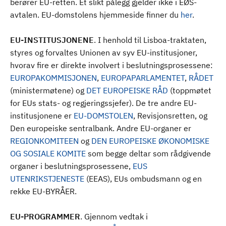
berører EU-retten. Et slikt pålegg gjelder ikke i EØS-
avtalen. EU-domstolens hjemmeside finner du
her
.
EU-INSTITUSJONENE
. I henhold til Lisboa-traktaten,
styres og forvaltes Unionen av syv EU-institusjoner,
hvorav fire er direkte involvert i beslutningsprosessene:
EUROPAKOMMISJONEN
,
EUROPAPARLAMENTET
,
RÅDET
(ministermøtene) og
DET EUROPEISKE RÅD
(toppmøtet
for EUs stats- og regjeringssjefer). De tre andre EU-
institusjonene er
EU-DOMSTOLEN
, Revisjonsretten, og
Den europeiske sentralbank. Andre EU-organer er
REGIONKOMITEEN
og
DEN EUROPEISKE ØKONOMISKE
OG SOSIALE KOMITE
som begge deltar som rådgivende
organer i beslutningsprosessene,
EUS
UTENRIKSTJENESTE
(EEAS), EUs ombudsmann og en
rekke EU-BYRÅER.
EU-PROGRAMMER
. Gjennom vedtak i