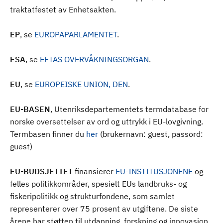
traktatfestet av Enhetsakten.
EP
, se
EUROPAPARLAMENTET
.
ESA
, se
EFTAS OVERVÅKNINGSORGAN
.
EU
, se
EUROPEISKE UNION, DEN
.
EU-BASEN
, Utenriksdepartementets termdatabase for
norske oversettelser av ord og uttrykk i EU-lovgivning.
Termbasen finner du
her
(brukernavn: guest, passord:
guest)
EU-BUDSJETTET
finansierer
EU-INSTITUSJONENE
og
felles politikkområder, spesielt EUs landbruks- og
fiskeripolitikk og strukturfondene, som samlet
representerer over 75 prosent av utgiftene. De siste
årene har støtten til utdanning, forskning og innovasjon