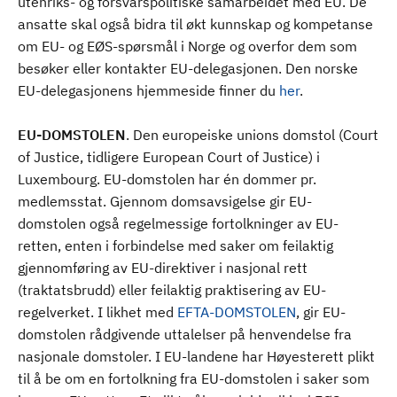
utenriks- og forsvarspolitiske samarbeidet med EU. De
ansatte skal også bidra til økt kunnskap og kompetanse
om EU- og EØS-spørsmål i Norge og overfor dem som
besøker eller kontakter EU-delegasjonen. Den norske
EU-delegasjonens hjemmeside finner du
her
.
EU-DOMSTOLEN
. Den europeiske unions domstol (Court
of Justice, tidligere European Court of Justice) i
Luxembourg. EU-domstolen har én dommer pr.
medlemsstat. Gjennom domsavsigelse gir EU-
domstolen også regelmessige fortolkninger av EU-
retten, enten i forbindelse med saker om feilaktig
gjennomføring av EU-direktiver i nasjonal rett
(traktatsbrudd) eller feilaktig praktisering av EU-
regelverket. I likhet med
EFTA-DOMSTOLEN
, gir EU-
domstolen rådgivende uttalelser på henvendelse fra
nasjonale domstoler. I EU-landene har Høyesterett plikt
til å be om en fortolkning fra EU-domstolen i saker som