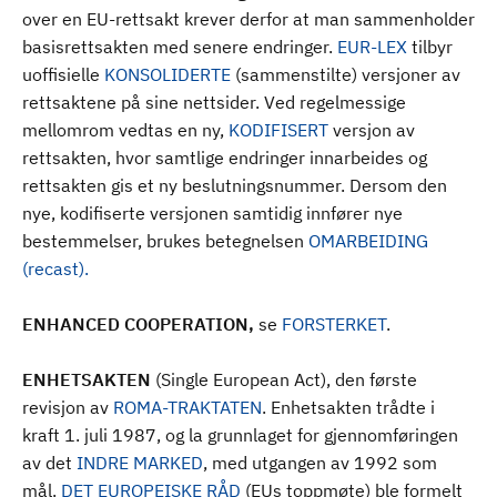
over en EU-rettsakt krever derfor at man sammenholder
basisrettsakten med senere endringer.
EUR-LEX
tilbyr
uoffisielle
KONSOLIDERTE
(sammenstilte) versjoner av
rettsaktene på sine nettsider. Ved regelmessige
mellomrom vedtas en ny,
KODIFISERT
versjon av
rettsakten, hvor samtlige endringer innarbeides og
rettsakten gis et ny beslutningsnummer. Dersom den
nye, kodifiserte versjonen samtidig innfører nye
bestemmelser, brukes betegnelsen
OMARBEIDING
(recast).
ENHANCED COOPERATION,
se
FORSTERKET
.
ENHETSAKTEN
(Single European Act), den første
revisjon av
ROMA-TRAKTATEN
. Enhetsakten trådte i
kraft 1. juli 1987, og la grunnlaget for gjennomføringen
av det
INDRE MARKED
, med utgangen av 1992 som
mål.
DET EUROPEISKE RÅD
(EUs toppmøte) ble formelt