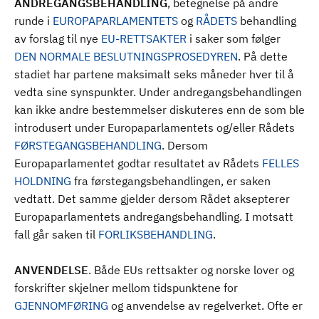
ANDREGANGSBEHANDLING
, betegnelse på andre
runde i
EUROPAPARLAMENTETS
og
RÅDETS
behandling
av forslag til nye
EU-RETTSAKTER
i saker som følger
DEN NORMALE BESLUTNINGSPROSEDYREN
. På dette
stadiet har partene maksimalt seks måneder hver til å
vedta sine synspunkter. Under andregangsbehandlingen
kan ikke andre bestemmelser diskuteres enn de som ble
introdusert under Europaparlamentets og/eller Rådets
FØRSTEGANGSBEHANDLING
. Dersom
Europaparlamentet godtar resultatet av Rådets
FELLES
HOLDNING
fra førstegangsbehandlingen, er saken
vedtatt. Det samme gjelder dersom Rådet aksepterer
Europaparlamentets andregangsbehandling. I motsatt
fall går saken til
FORLIKSBEHANDLING
.
ANVENDELSE
. Både EUs rettsakter og norske lover og
forskrifter skjelner mellom tidspunktene for
GJENNOMFØRING
og anvendelse av regelverket. Ofte er