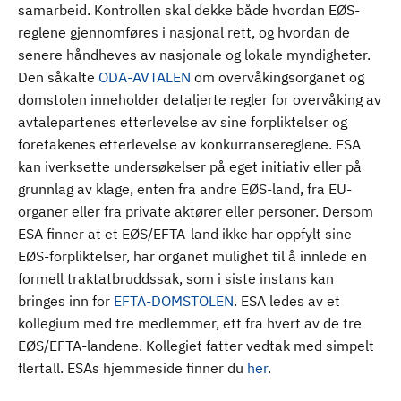
samarbeid. Kontrollen skal dekke både hvordan EØS-
reglene gjennomføres i nasjonal rett, og hvordan de
senere håndheves av nasjonale og lokale myndigheter.
Den såkalte
ODA-AVTALEN
om overvåkingsorganet og
domstolen inneholder detaljerte regler for overvåking av
avtalepartenes etterlevelse av sine forpliktelser og
foretakenes etterlevelse av konkurransereglene. ESA
kan iverksette undersøkelser på eget initiativ eller på
grunnlag av klage, enten fra andre EØS-land, fra EU-
organer eller fra private aktører eller personer. Dersom
ESA finner at et EØS/EFTA-land ikke har oppfylt sine
EØS-forpliktelser, har organet mulighet til å innlede en
formell traktatbruddssak, som i siste instans kan
bringes inn for
EFTA-DOMSTOLEN
. ESA ledes av et
kollegium med tre medlemmer, ett fra hvert av de tre
EØS/EFTA-landene. Kollegiet fatter vedtak med simpelt
flertall. ESAs hjemmeside finner du
her
.