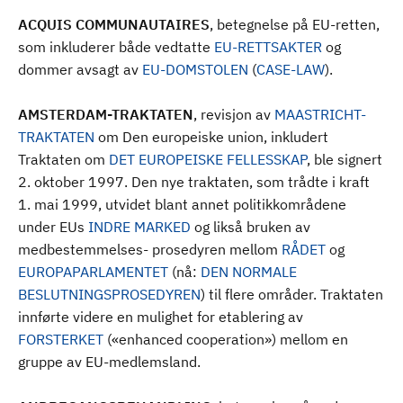
d
ACQUIS COMMUNAUTAIRES
, betegnelse på EU-retten,
som inkluderer både vedtatte
EU-RETTSAKTER
og
dommer avsagt av
EU-DOMSTOLEN
(
CASE-LAW
).
AMSTERDAM-TRAKTATEN
, revisjon av
MAASTRICHT-
TRAKTATEN
om Den europeiske union, inkludert
Traktaten om
DET EUROPEISKE FELLESSKAP
, ble signert
2. oktober 1997. Den nye traktaten, som trådte i kraft
1. mai 1999, utvidet blant annet politikkområdene
under EUs
INDRE MARKED
og likså bruken av
medbestemmelses- prosedyren mellom
RÅDET
og
EUROPAPARLAMENTET
(nå:
DEN NORMALE
BESLUTNINGSPROSEDYREN
) til flere områder. Traktaten
innførte videre en mulighet for etablering av
FORSTERKET
(«enhanced cooperation») mellom en
gruppe av EU-medlemsland.