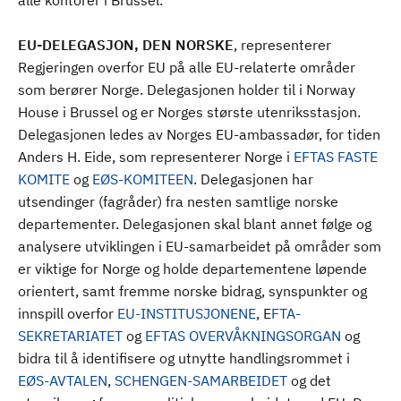
alle kontorer i Brussel.
EU-DELEGASJON, DEN NORSKE
, representerer
Regjeringen overfor EU på alle EU-relaterte områder
som berører Norge. Delegasjonen holder til i Norway
House i Brussel og er Norges største utenriksstasjon.
Delegasjonen ledes av Norges EU-ambassadør, for tiden
Anders H. Eide, som representerer Norge i
EFTAS FASTE
KOMITE
og
EØS-KOMITEEN
. Delegasjonen har
utsendinger (fagråder) fra nesten samtlige norske
departementer. Delegasjonen skal blant annet følge og
analysere utviklingen i EU-samarbeidet på områder som
er viktige for Norge og holde departementene løpende
orientert, samt fremme norske bidrag, synspunkter og
innspill overfor
EU-INSTITUSJONENE
, E
FTA-
SEKRETARIATET
og
EFTAS OVERVÅKNINGSORGAN
og
bidra til å identifisere og utnytte handlingsrommet i
EØS-AVTALEN
,
SCHENGEN-SAMARBEIDET
og det