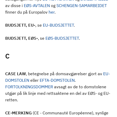
av disse i
EØS-AVTALEN
og
SCHENGEN-SAMARBEIDET
finner du på Europalov
her
.
BUDSJETT, EU-
, se
EU-BUDSJETTET
.
BUDSJETT, EØS-
, se
EØS-BUDSJETTET
.
C
CASE LAW
, betegnelse på domsavgjørelser gjort av
EU-
DOMSTOLEN
eller
EFTA-DOMSTOLEN
.
FORTOLKNINGSDOMMER
avsagt av de to domstolene
utgjør på lik linje med rettsaktene en del av EØS- og EU-
retten.
CE-MERKING
(CE - Communauté Européenne), synlige