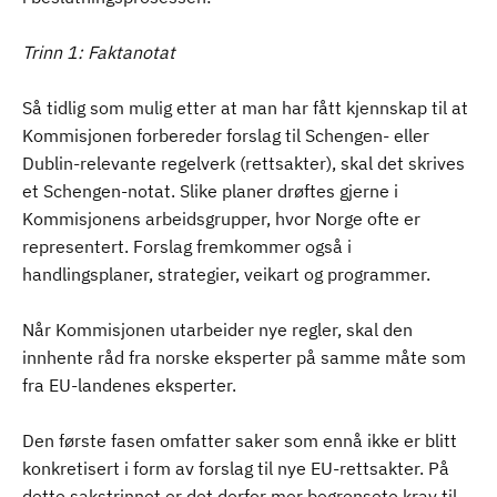
Trinn 1: Faktanotat
Så tidlig som mulig etter at man har fått kjennskap til at
Kommisjonen forbereder forslag til Schengen- eller
Dublin-relevante regelverk (rettsakter), skal det skrives
et Schengen-notat. Slike planer drøftes gjerne i
Kommisjonens arbeidsgrupper, hvor Norge ofte er
representert. Forslag fremkommer også i
handlingsplaner, strategier, veikart og programmer.
Når Kommisjonen utarbeider nye regler, skal den
innhente råd fra norske eksperter på samme måte som
fra EU-landenes eksperter.
Den første fasen omfatter saker som ennå ikke er blitt
konkretisert i form av forslag til nye EU-rettsakter. På
dette sakstrinnet er det derfor mer begrensete krav til