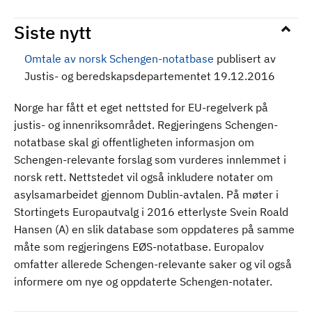
d
Siste nytt
Omtale av norsk Schengen-notatbase
publisert av
Justis- og beredskapsdepartementet 19.12.2016
Norge har fått et eget nettsted for EU-regelverk på
justis- og innenriks­området. Regjeringens Schengen-
notatbase skal gi offentligheten informasjon om
Schengen-relevante forslag som vurderes innlemmet i
norsk rett. Nettstedet vil også inkludere notater om
asylsamarbeidet gjennom Dublin-avtalen. På møter i
Stortingets Europautvalg i 2016 etterlyste Svein Roald
Hansen (A) en slik database som oppdateres på samme
måte som regjeringens EØS-notatbase. Europalov
omfatter allerede Schengen-relevante saker og vil også
informere om nye og oppdaterte Schengen-notater.