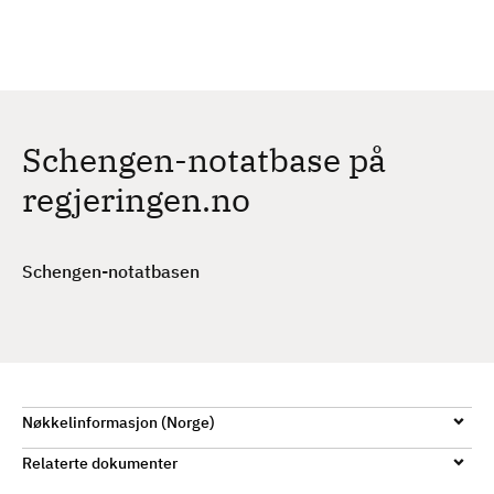
H
c
h
o
p
p
t
Schengen-notatbase på
i
l
regjeringen.no
h
o
v
Schengen-notatbasen
e
d
i
n
n
Nøkkelinformasjon (Norge)
h
o
Relaterte dokumenter
l