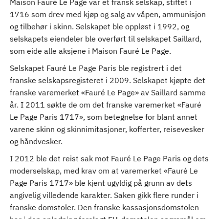
Maison Fauré Le Page var et fransk selskap, stiftet i
1716 som drev med kjøp og salg av våpen, ammunisjon
og tilbehør i skinn. Selskapet ble oppløst i 1992, og
selskapets eiendeler ble overført til selskapet Saillard,
som eide alle aksjene i Maison Fauré Le Page.
Selskapet Fauré Le Page Paris ble registrert i det
franske selskapsregisteret i 2009. Selskapet kjøpte det
franske varemerket «Fauré Le Page» av Saillard samme
år. I 2011 søkte de om det franske varemerket «Fauré
Le Page Paris 1717», som betegnelse for blant annet
varene skinn og skinnimitasjoner, kofferter, reisevesker
og håndvesker.
I 2012 ble det reist sak mot Fauré Le Page Paris og dets
moderselskap, med krav om at varemerket «Fauré Le
Page Paris 1717» ble kjent ugyldig på grunn av dets
angivelig villedende karakter. Saken gikk flere runder i
franske domstoler. Den franske kassasjonsdomstolen