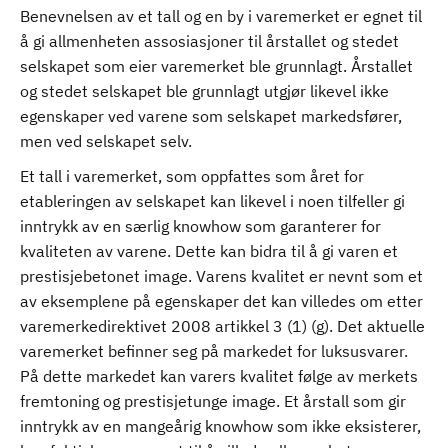
Benevnelsen av et tall og en by i varemerket er egnet til
å gi allmenheten assosiasjoner til årstallet og stedet
selskapet som eier varemerket ble grunnlagt. Årstallet
og stedet selskapet ble grunnlagt utgjør likevel ikke
egenskaper ved varene som selskapet markedsfører,
men ved selskapet selv.
Et tall i varemerket, som oppfattes som året for
etableringen av selskapet kan likevel i noen tilfeller gi
inntrykk av en særlig knowhow som garanterer for
kvaliteten av varene. Dette kan bidra til å gi varen et
prestisjebetonet image. Varens kvalitet er nevnt som et
av eksemplene på egenskaper det kan villedes om etter
varemerkedirektivet 2008 artikkel 3 (1) (g). Det aktuelle
varemerket befinner seg på markedet for luksusvarer.
På dette markedet kan varers kvalitet følge av merkets
fremtoning og prestisjetunge image. Et årstall som gir
inntrykk av en mangeårig knowhow som ikke eksisterer,