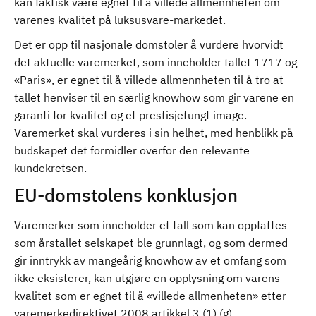
kan faktisk være egnet til å villede allmennheten om
varenes kvalitet på luksusvare-markedet.
Det er opp til nasjonale domstoler å vurdere hvorvidt
det aktuelle varemerket, som inneholder tallet 1717 og
«Paris», er egnet til å villede allmennheten til å tro at
tallet henviser til en særlig knowhow som gir varene en
garanti for kvalitet og et prestisjetungt image.
Varemerket skal vurderes i sin helhet, med henblikk på
budskapet det formidler overfor den relevante
kundekretsen.
EU-domstolens konklusjon
Varemerker som inneholder et tall som kan oppfattes
som årstallet selskapet ble grunnlagt, og som dermed
gir inntrykk av mangeårig knowhow av et omfang som
ikke eksisterer, kan utgjøre en opplysning om varens
kvalitet som er egnet til å «villede allmenheten» etter
varemerkedirektivet 2008 artikkel 3 (1) (g).