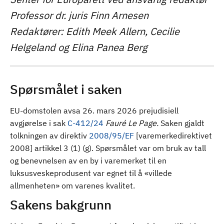
d
Professor dr. juris Finn Arnesen
Redaktører: Edith Meek Allern, Cecilie
Helgeland og Elina Panea Berg
Spørsmålet i saken
EU-domstolen avsa 26. mars 2026 prejudisiell
avgjørelse i sak
C-412/24
Fauré Le Page.
Saken gjaldt
tolkningen av direktiv
2008/95/EF
[varemerkedirektivet
2008] artikkel 3 (1) (g). Spørsmålet var om bruk av tall
og benevnelsen av en by i varemerket til en
luksusveskeprodusent var egnet til å «villede
allmenheten» om varenes kvalitet.
Sakens bakgrunn