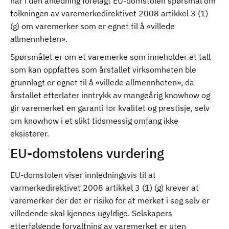
har i den anledning forelagt EU-domstolen spørsmål om
tolkningen av varemerkedirektivet 2008 artikkel 3 (1)
(g) om varemerker som er egnet til å «villede
allmennheten».
Spørsmålet er om et varemerke som inneholder et tall
som kan oppfattes som årstallet virksomheten ble
grunnlagt er egnet til å «villede allmennheten», da
årstallet etterlater inntrykk av mangeårig knowhow og
gir varemerket en garanti for kvalitet og prestisje, selv
om knowhow i et slikt tidsmessig omfang ikke
eksisterer.
EU-domstolens vurdering
EU-domstolen viser innledningsvis til at
varmerkedirektivet 2008 artikkel 3 (1) (g) krever at
varemerker der det er risiko for at merket i seg selv er
villedende skal kjennes ugyldige. Selskapers
etterfølgende forvaltning av varemerket er uten