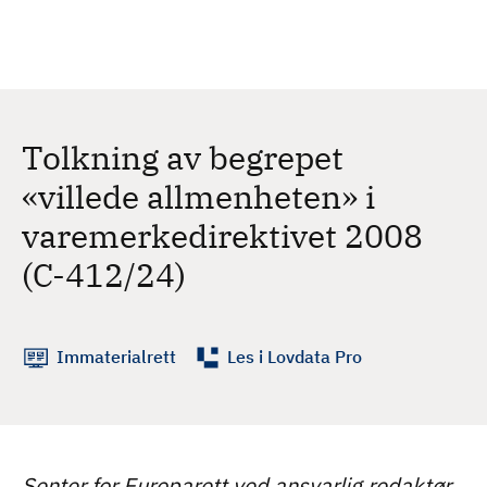
H
c
h
o
p
p
t
Tolkning av begrepet
i
l
«villede allmenheten» i
h
varemerkedirektivet 2008
o
v
(C-412/24)
e
d
i
Immaterialrett
Les i Lovdata Pro
n
n
h
o
l
Senter for Europarett ved ansvarlig redaktør