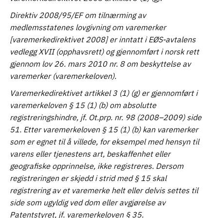
Direktiv 2008/95/EF om tilnærming av
medlemsstatenes lovgivning om varemerker
[varemerkedirektivet 2008] er inntatt i EØS-avtalens
vedlegg XVII (opphavsrett) og gjennomført i norsk rett
gjennom lov 26. mars 2010 nr. 8 om beskyttelse av
varemerker (varemerkeloven).
Varemerkedirektivet artikkel 3 (1) (g) er gjennomført i
varemerkeloven § 15 (1) (b) om absolutte
registreringshindre, jf. Ot.prp. nr. 98 (2008–2009) side
51. Etter varemerkeloven § 15 (1) (b) kan varemerker
som er egnet til å villede, for eksempel med hensyn til
varens eller tjenestens art, beskaffenhet eller
geografiske opprinnelse, ikke registreres. Dersom
registreringen er skjedd i strid med § 15 skal
registrering av et varemerke helt eller delvis settes til
side som ugyldig ved dom eller avgjørelse av
Patentstyret, jf. varemerkeloven § 35.