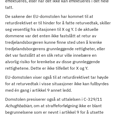
effektueres, eller når det ikke kan effektueres i det hele
tatt.
De sakene der EU-domstolen har kommet til at
returdirektivet er til hinder for å fatte returvedtak, skiller
seg vesentlig fra sitasjonen til X og Y. I de aktuelle
dommene var det enten ikke fastslått at retur av
tredjelandsborgeren kunne finne sted uten å krenke
tredjelandsborgerens grunnleggende rettigheter, eller
det var fastslått at en slik retur ville innebære en
alvorlig risiko for krenkelse av disse grunnleggende
rettighetene. Dette er ikke tilfellet for X og Y.
EU-domstolen viser også til at returdirektivet tar høyde
for at returvedtak i visse situasjoner ikke kan fullbyrdes
med én gang i artikkel 9 annet ledd.
Domstolen presiserer også at uttalelsen i C-329/11
Achughbabian,
om at straffeforfølgning ikke er blant
begrunnelsene som er nevnt i artikkel 9 for å utsette