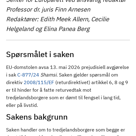
d
Professor dr. juris Finn Arnesen
Redaktører: Edith Meek Allern, Cecilie
Helgeland og Elina Panea Berg
Spørsmålet i saken
EU-domstolen avsa 13. mai 2026 prejudisiell avgjørelse
i sak
C-877/24
Shamsi
. Saken gjelder spørsmål om
direktiv
2008/115/EF
(returdirektivet) artikkel 6, 8 og 9
er til hinder for å fatte returvedtak mot
tredjelandsborgere som er dømt til fengsel i lang tid,
eller på livstid.
Sakens bakgrunn
Saken handler om to tredjelandsborgere som begge er