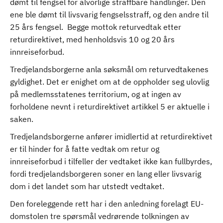
dømt til fengsel for alvorlige straffbare handlinger. Den
ene ble dømt til livsvarig fengselsstraff, og den andre til
25 års fengsel. Begge mottok returvedtak etter
returdirektivet, med henholdsvis 10 og 20 års
innreiseforbud.
Tredjelandsborgerne anla søksmål om returvedtakenes
gyldighet. Det er enighet om at de oppholder seg ulovlig
på medlemsstatenes territorium, og at ingen av
forholdene nevnt i returdirektivet artikkel 5 er aktuelle i
saken.
Tredjelandsborgerne anfører imidlertid at returdirektivet
er til hinder for å fatte vedtak om retur og
innreiseforbud i tilfeller der vedtaket ikke kan fullbyrdes,
fordi tredjelandsborgeren soner en lang eller livsvarig
dom i det landet som har utstedt vedtaket.
Den foreleggende rett har i den anledning forelagt EU-
domstolen tre spørsmål vedrørende tolkningen av