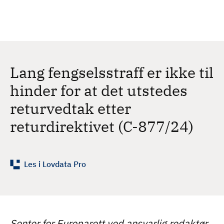
H
c
h
o
p
p
t
Lang fengselsstraff er ikke til
i
l
hinder for at det utstedes
h
returvedtak etter
o
v
returdirektivet (C-877/24)
e
d
i
Les i Lovdata Pro
n
n
h
o
l
Senter for Europarett ved ansvarlig redaktør