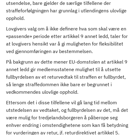
utsendelse, bare gjelder de særlige tilfellene der
straffeforfølgningen har grunnlag i utlendingens ulovlige
opphold.
Lovgivers valg om å ikke definere hva som skal være en
«passende» periode etter artikkel 9 annet ledd, taler for
at lovgivers hensikt var å gi muligheten for fleksibilitet
ved gjennomføringen av bestemmelsen.
På bakgrunn av dette mener EU-domstolen at artikkel 9
annet ledd gir medlemsstatene mulighet til å utsette
fullbyrdelsen av et returvedtak til straffen er fullbyrdet,
så lenge straffedommen ikke bare er begrunnet i
vedkommendes ulovlige opphold.
Ettersom det i disse tilfellene vil gå lang tid mellom
utstedelsen av vedtaket, og fullbyrdelsen av det, må det
være mulig for tredjelandsborgeren å påberope seg
enhver endring i omstendighetene som kan få betydning
for vurderingen av retur, jf. returdirektivet artikkel 5.