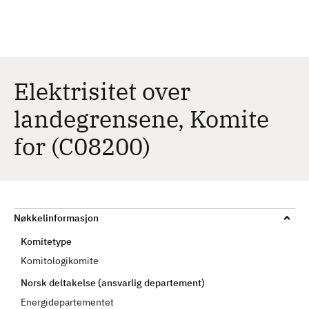
H
c
h
o
p
p
t
Elektrisitet over
i
landegrensene, Komite
l
h
for (C08200)
o
v
e
d
i
Nøkkelinformasjon
n
Komitetype
n
Komitologikomite
h
Norsk deltakelse (ansvarlig departement)
o
l
Energidepartementet