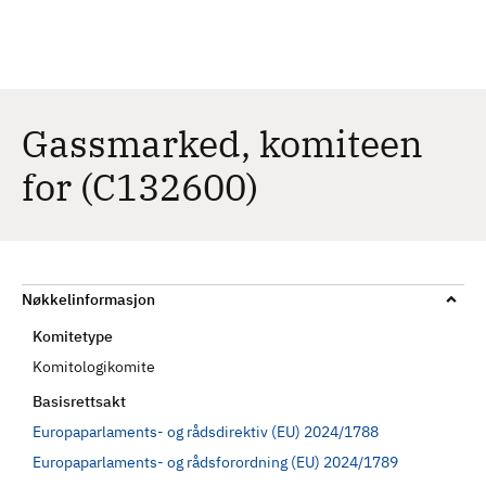
H
c
h
o
p
p
t
Gassmarked, komiteen
i
for (C132600)
l
h
o
v
e
Nøkkelinformasjon
d
Komitetype
i
n
Komitologikomite
n
Basisrettsakt
h
Europaparlaments- og rådsdirektiv (EU) 2024/1788
o
Europaparlaments- og rådsforordning (EU) 2024/1789
l