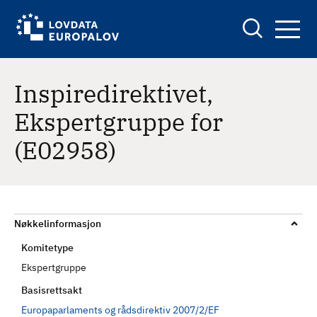
H
S
o
e
p
a
r
p
c
h
t
Inspiredirektivet,
i
Ekspertgruppe for
l
h
(E02958)
o
v
e
d
i
Nøkkelinformasjon
n
Komitetype
n
Ekspertgruppe
h
Basisrettsakt
o
l
Europaparlaments og rådsdirektiv 2007/2/EF