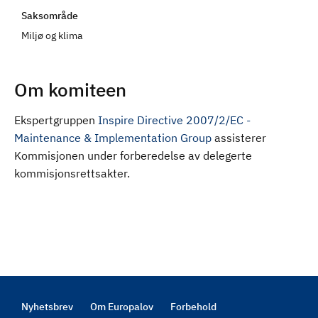
d
Saksområde
Miljø og klima
Om komiteen
Ekspertgruppen
Inspire Directive 2007/2/EC -
Maintenance & Implementation Group
assisterer
Kommisjonen under forberedelse av delegerte
kommisjonsrettsakter.
Nyhetsbrev
Om Europalov
Forbehold
Footer