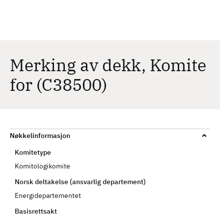
H
c
h
o
p
p
t
Merking av dekk, Komite
i
for (C38500)
l
h
o
v
e
Nøkkelinformasjon
d
Komitetype
i
n
Komitologikomite
n
Norsk deltakelse (ansvarlig departement)
h
Energidepartementet
o
Basisrettsakt
l