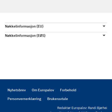
d
Nøkkelinformasjon (EU)
Nøkkelinformasjon (EØS)
Nyhetsbrev
Om Europalov
Forbehold
Footer
Personvernerklæring
Brukeravtale
Redaktør Europalov: Randi Bjørhei