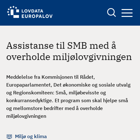
H
S
o
e
p
a
r
p
c
h
t
Assistanse til SMB med å
i
l
overholde miljølovgivningen
h
o
v
Meddelelse fra Kommisjonen til Rådet,
e
Europaparlamentet, Det økonomiske og sosiale utvalg
d
og Regionskomiteen: Små, miljøbevisste og
i
konkurransedyktige. Et program som skal hjelpe små
n
og mellomstore bedrifter med å overholde
n
miljølovgivningen
h
o
Miljø og klima
l