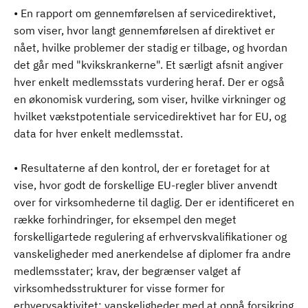
• En rapport om gennemførelsen af servicedirektivet,
som viser, hvor langt gennemførelsen af direktivet er
nået, hvilke problemer der stadig er tilbage, og hvordan
det går med "kvikskrankerne". Et særligt afsnit angiver
hver enkelt medlemsstats vurdering heraf. Der er også
en økonomisk vurdering, som viser, hvilke virkninger og
hvilket vækstpotentiale servicedirektivet har for EU, og
data for hver enkelt medlemsstat.
• Resultaterne af den kontrol, der er foretaget for at
vise, hvor godt de forskellige EU-regler bliver anvendt
over for virksomhederne til daglig. Der er identificeret en
række forhindringer, for eksempel den meget
forskelligartede regulering af erhvervskvalifikationer og
vanskeligheder med anerkendelse af diplomer fra andre
medlemsstater; krav, der begrænser valget af
virksomhedsstrukturer for visse former for
erhvervsaktivitet; vanskeligheder med at opnå forsikring