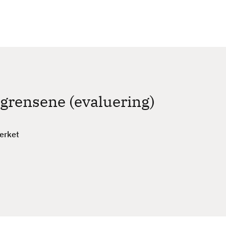
c
h
egrensene (evaluering)
erket