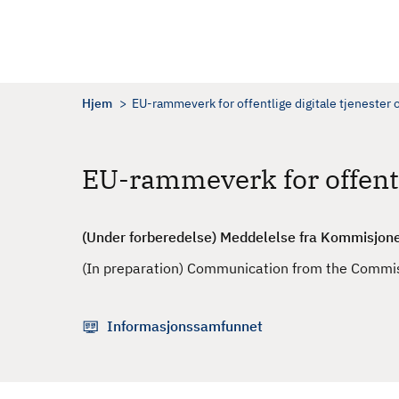
H
o
p
p
t
Hjem
EU-rammeverk for offentlige digitale tjenester
i
l
h
EU-rammeverk for offentl
o
v
e
(Under forberedelse)
Meddelelse fra Kommisjone
d
(In preparation) Communication from the Commis
i
n
n
Informasjonssamfunnet
h
o
l