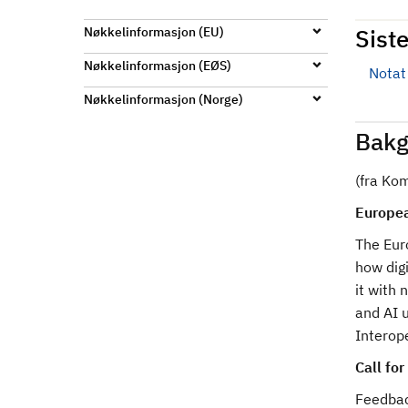
d
Siste
Nøkkelinformasjon (EU)
Nøkkelinformasjon (EØS)
Notat
Nøkkelinformasjon (Norge)
Bakg
(fra Ko
Europea
The Eur
how digi
it with 
and AI u
Interop
Call for
Feedbac