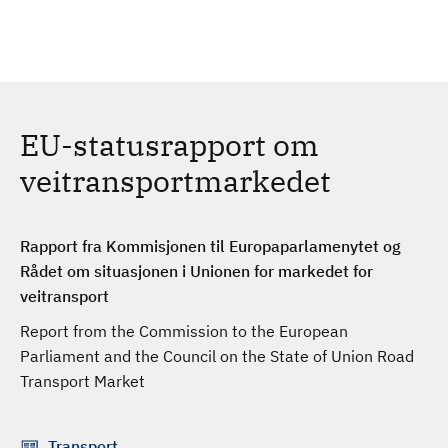
H
c
h
o
p
p
t
EU-statusrapport om
i
l
veitransportmarkedet
h
o
v
Rapport fra Kommisjonen til Europaparlamenytet og
e
Rådet om situasjonen i Unionen for markedet for
d
veitransport
i
Report from the Commission to the European
n
Parliament and the Council on the State of Union Road
n
Transport Market
h
o
l
Transport