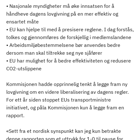
• Nasjonale myndigheter må øke innsatsen for å
håndheve dagens lovgivning på en mer effektiv og
ensartet måte
• EU kan hjelpe til med å presisere reglene. I dag forstås,
tolkes og gjennomføres de forskjellig i medlemslandene
• Arbeidsmiljøbestemmelsene bør anvendes bedre
dersom man skal tiltrekke seg nye sjåfører
• EU har mulighet for å bedre effektiviteten og redusere
CO2-utslippene
Kommisjonen hadde opprinnelig tenkt å legge fram ny
lovgivning om en videre liberalisering av dagens regler.
For ett år siden stoppet EUs transportministre
initiativet, og påla Kommisjonen kun å legge fram en
rapport.
«Sett fra et nordisk synspunkt kan jeg kun betrakte
denne rapporten som et uttrykk for 1-0 til pause for