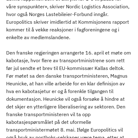
våre synspunkter», skriver Nordic Logistics Association,
hvor også Norges Lastebileier-Forbund inngår.
Europolitics skriver imidlertid at Kommisjonens rapport
kommer til å vekke reaksjoner i fagforeningene og i
enkelte av medlemslandene.
Den franske regjeringen arrangerte 16. april et møte om
kabotasje, hvor flere av transportministrene som rett
før jul sendte et brev til EU-kommissær Kallas deltok.
Før møtet sa den danske transportministeren, Magnus
Heunicke, at han ville arbeide for en klar definisjon av
hva en kabotasjetur er og å forenkle tilgangen til
dokumentasjon. Heunicke vil også forsøke å hindre at
det skjer en ytterligere liberalisering av sektoren. Den
franske transportministeren vil ta opp
kabotasjespørsmålet på det uformelle
transportministermøtet 8. mai. Ifølge Europolitics vil
også bruk av postboks-selskaper være tema, etter at