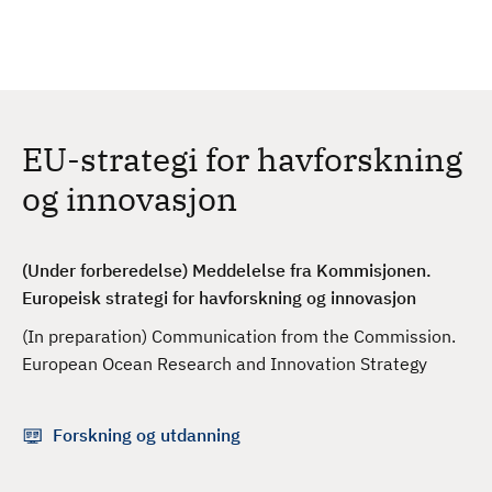
H
c
h
o
p
p
t
EU-strategi for havforskning
i
l
og innovasjon
h
o
v
(Under forberedelse)
Meddelelse fra Kommisjonen.
e
Europeisk strategi for havforskning og innovasjon
d
(In preparation) Communication from the Commission.
i
European Ocean Research and Innovation Strategy
n
n
h
Forskning og utdanning
o
l