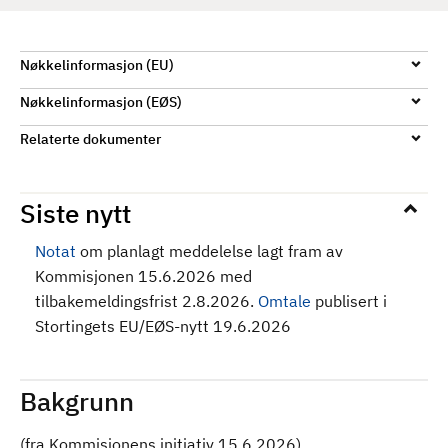
d
Nøkkelinformasjon (EU)
Nøkkelinformasjon (EØS)
Relaterte dokumenter
Siste nytt
Notat
om planlagt meddelelse lagt fram av
Kommisjonen 15.6.2026 med
tilbakemeldingsfrist 2.8.2026.
Omtale
publisert i
Stortingets EU/EØS-nytt 19.6.2026
Bakgrunn
(fra Kommisjonens initiativ 15.6.2026)