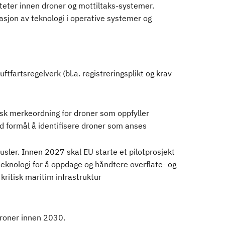
siteter innen droner og mottiltaks-systemer.
asjon av teknologi i operative systemer og
ftfartsregelverk (bl.a. registreringsplikt og krav
isk merkeordning for droner som oppfyller
ed formål å identifisere droner som anses
sler. Innen 2027 skal EU starte et pilotprosjekt
eknologi for å oppdage og håndtere overflate- og
ritisk maritim infrastruktur
droner innen 2030.