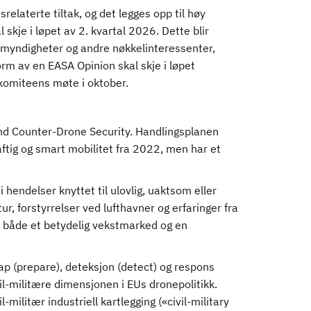
srelaterte tiltak, og det legges opp til høy
 skje i løpet av 2. kvartal 2026. Dette blir
rtsmyndigheter og andre nøkkelinteressenter,
rm av en EASA Opinion skal skje i løpet
 komiteens møte i oktober.
d Counter-Drone Security. Handlingsplanen
ftig og smart mobilitet fra 2022, men har et
 hendelser knyttet til ulovlig, uaktsom eller
ur, forstyrrelser ved lufthavner og erfaringer fra
r både et betydelig vekstmarked og en
p (prepare), deteksjon (detect) og respons
vil-militære dimensjonen i EUs dronepolitikk.
ilitær industriell kartlegging («civil-military