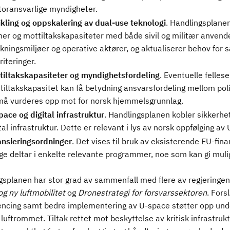
toransvarlige myndigheter.
ikling og oppskalering av dual-use teknologi
. Handlingsplanen
ner og mottiltakskapasiteter med både sivil og militær anvendel
skningsmiljøer og operative aktører, og aktualiserer behov for 
riteringer.
tiltakskapasiteter og myndighetsfordeling
. Eventuelle felles
tiltakskapasitet kan få betydning ansvarsfordeling mellom polit
må vurderes opp mot for norsk hjemmelsgrunnlag.
pace og digital infrastruktur
. Handlingsplanen kobler sikkerhets
tal infrastruktur. Dette er relevant i lys av norsk oppfølging 
ansieringsordninger
. Det vises til bruk av eksisterende EU-fina
ge deltar i enkelte relevante programmer, noe som kan gi muligh
gsplanen har stor grad av sammenfall med flere av regjeringen
g ny luftmobilitet
og
Dronestrategi for forsvarssektoren
. Fors
encing samt bedre implementering av U-space støtter opp unde
 luftrommet. Tiltak rettet mot beskyttelse av kritisk infrastru