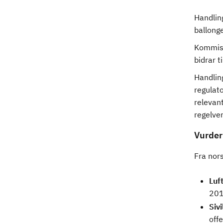
Handlin
ballonge
Kommisj
bidrar t
Handling
regulato
relevant
regelver
Vurder
Fra nors
Luf
201
Sivi
off