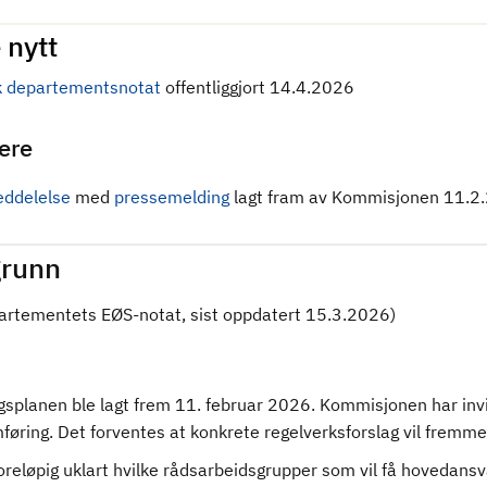
 nytt
 departementsnotat
offentliggjort 14.4.2026
gere
ddelelse
med
pressemelding
lagt fram av Kommisjonen 11.2
runn
partementets EØS-notat, sist oppdatert 15.3.2026)
gsplanen ble lagt frem 11. februar 2026. Kommisjonen har invi
øring. Det forventes at konkrete regelverksforslag vil fremme
oreløpig uklart hvilke rådsarbeidsgrupper som vil få hovedansv