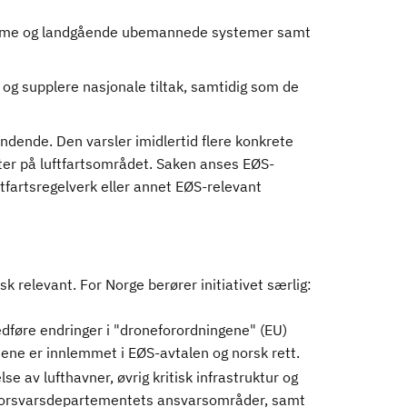
itime og landgående ubemannede systemer samt
og supplere nasjonale tiltak, samtidig som de
indende. Den varsler imidlertid flere konkrete
kter på luftfartsområdet. Saken anses EØS-
ftfartsregelverk eller annet EØS-relevant
k relevant. For Norge berører initiativet særlig:
dføre endringer i "droneforordningene" (EU)
ne er innlemmet i EØS-avtalen og norsk rett.
lse av lufthavner, øvrig kritisk infrastruktur og
 Forsvarsdepartementets ansvarsområder, samt