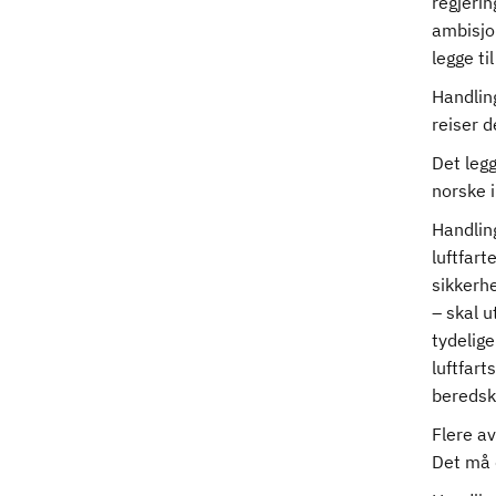
regjeri
ambisjo
legge ti
Handlin
reiser d
Det legg
norske i
Handlin
luftfart
sikkerhe
– skal u
tydelige
luftfart
beredsk
Flere a
Det må 