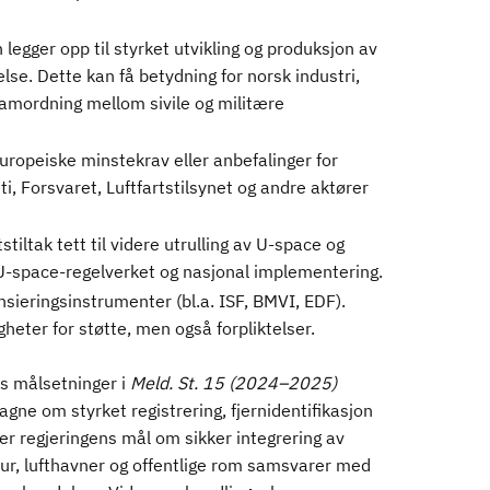
 legger opp til styrket utvikling og produksjon av
se. Dette kan få betydning for norsk industri,
samordning mellom sivile og militære
europeiske minstekrav eller anbefalinger for
i, Forsvaret, Luftfartstilsynet og andre aktører
tiltak tett til videre utrulling av U-space og
av U-space-regelverket og nasjonal implementering.
nsieringsinstrumenter (bl.a. ISF, BMVI, EDF).
eter for støtte, men også forpliktelser.
s målsetninger i
Meld. St. 15 (2024–2025)
lagne om styrket registrering, fjernidentifikasjon
r regjeringens mål om sikker integrering av
ktur, lufthavner og offentlige rom samsvarer med