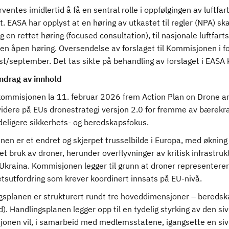
ventes imidlertid å få en sentral rolle i oppfølgingen av luftfart
t. EASA har opplyst at en høring av utkastet til regler (NPA) skal
g en rettet høring (focused consultation), til nasjonale luftfa
en åpen høring. Oversendelse av forslaget til Kommisjonen i fo
st/september. Det tas sikte på behandling av forslaget i EASA
drag av innhold
ommisjonen la 11. februar 2026 frem Action Plan on Drone an
videre på EUs dronestrategi versjon 2.0 for fremme av bærekra
deligere sikkerhets- og beredskapsfokus.
en er et endret og skjerpet trusselbilde i Europa, med økning i
t bruk av droner, herunder overflyvninger av kritisk infrastrukt
i Ukraina. Kommisjonen legger til grunn at droner representere
tsutfordring som krever koordinert innsats på EU-nivå.
gsplanen er strukturert rundt tre hoveddimensjoner – beredska
). Handlingsplanen legger opp til en tydelig styrking av den si
nen vil, i samarbeid med medlemsstatene, igangsette en sivil-m