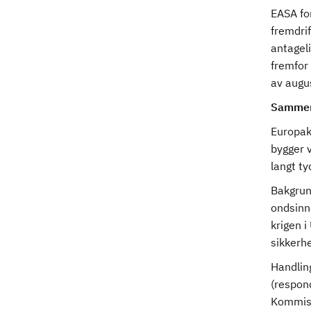
EASA for
fremdrif
antageli
fremfor 
av augu
Sammen
Europak
bygger 
langt ty
Bakgrunn
ondsinne
krigen 
sikkerhe
Handlin
(respond
Kommisjo