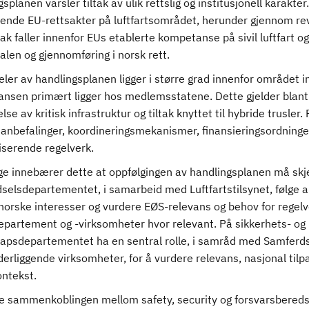
splanen varsler tiltak av ulik rettslig og institusjonell karakter.
rende EU-rettsakter på luftfartsområdet, herunder gjennom r
ltak faller innenfor EUs etablerte kompetanse på sivil luftfart
len og gjennomføring i norsk rett.
ler av handlingsplanen ligger i større grad innenfor området i
nsen primært ligger hos medlemsstatene. Dette gjelder blant a
lse av kritisk infrastruktur og tiltak knyttet til hybride trusler
 anbefalinger, koordineringsmekanismer, finansieringsordninge
serende regelverk.
ge innebærer dette at oppfølgingen av handlingsplanen må skje 
selsdepartementet, i samarbeid med Luftfartstilsynet, følge 
 norske interesser og vurdere EØS-relevans og behov for regelv
epartement og -virksomheter hvor relevant. På sikkerhets- og
apsdepartementet ha en sentral rolle, i samråd med Samfer
rliggende virksomheter, for å vurdere relevans, nasjonal tilpa
ontekst.
e sammenkoblingen mellom safety, security og forsvarsberedska