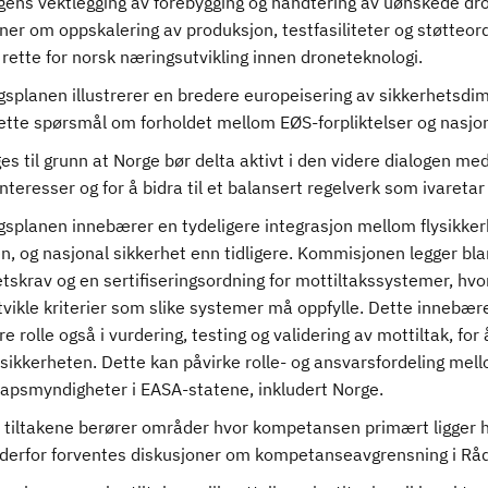
ngens vektlegging av forebygging og håndtering av uønskede dr
ner om oppskalering av produksjon, testfasiliteter og støtteor
l rette for norsk næringsutvikling innen droneteknologi.
gsplanen illustrerer en bredere europeisering av sikkerhetsdim
ette spørsmål om forholdet mellom EØS-forpliktelser og nasjona
es til grunn at Norge bør delta aktivt i den videre dialogen m
nteresser og for å bidra til et balansert regelverk som ivareta
gsplanen innebærer en tydeligere integrasjon mellom flysikker
en, og nasjonal sikkerhet enn tidligere. Kommisjonen legger bla
tskrav og en sertifiseringsordning for mottiltakssystemer, hvo
tvikle kriterier som slike systemer må oppfylle. Dette innebære
re rolle også i vurdering, testing og validering av mottiltak, fo
ssikkerheten. Dette kan påvirke rolle- og ansvarsfordeling mel
apsmyndigheter i EASA-statene, inkludert Norge.
v tiltakene berører områder hvor kompetansen primært ligger h
derfor forventes diskusjoner om kompetanseavgrensning i Råd