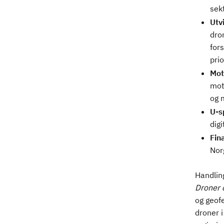
sek
Utv
dro
for
prio
Mot
mot
og 
U-s
digi
Fin
Nor
Handlin
Droner o
og geof
droner i