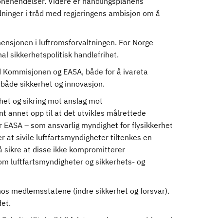
onehendelser. Videre er handlingsplanens
dninger i tråd med regjeringens ambisjon om å
ensjonen i luftromsforvaltningen. For Norge
l sikkerhetspolitisk handlefrihet.
ed Kommisjonen og EASA, både for å ivareta
r både sikkerhet og innovasjon.
het og sikring mot anslag mot
nt annet opp til at det utvikles målrettede
r EASA – som ansvarlig myndighet for flysikkerhet
r at sivile luftfartsmyndigheter tiltenkes en
r å sikre at disse ikke kompromitterer
lom luftfartsmyndigheter og sikkerhets- og
os medlemsstatene (indre sikkerhet og forsvar).
et.