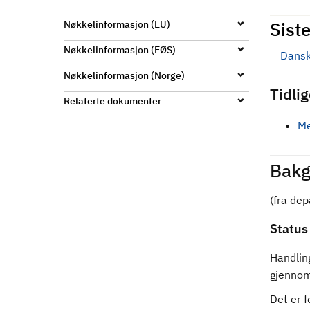
d
Siste
Nøkkelinformasjon (EU)
Nøkkelinformasjon (EØS)
Dansk
Nøkkelinformasjon (Norge)
Tidli
Relaterte dokumenter
Me
Bakg
(fra de
Status
Handlin
gjennomf
Det er f