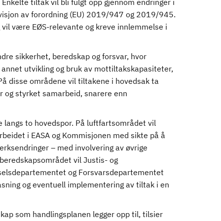
 Enkelte tiltak vil bli fulgt opp gjennom endringer i
evisjon av forordning (EU) 2019/947 og 2019/945.
 og vil være EØS-relevante og kreve innlemmelse i
ndre sikkerhet, beredskap og forsvar, hvor
nnet utvikling og bruk av mottiltakskapasiteter,
. På disse områdene vil tiltakene i hovedsak ta
r og styrket samarbeid, snarere enn
langs to hovedspor. På luftfartsområdet vil
arbeidet i EASA og Kommisjonen med sikte på å
erksendringer – med involvering av øvrige
 beredskapsområdet vil Justis- og
dselsdepartementet og Forsvarsdepartementet
sning og eventuell implementering av tiltak i en
p som handlingsplanen legger opp til, tilsier