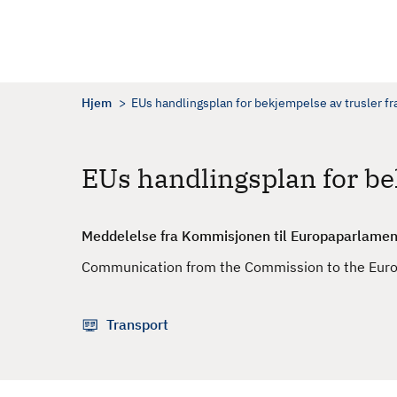
H
o
p
p
t
Hjem
EUs handlingsplan for bekjempelse av trusler fr
i
l
h
EUs handlingsplan for be
o
v
e
Meddelelse fra Kommisjonen til Europaparlamente
d
Communication from the Commission to the Europ
i
n
n
Transport
h
o
l