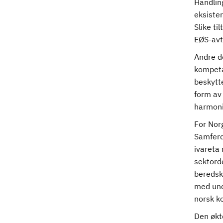
Handling
eksiste
Slike ti
EØS-avta
Andre de
kompeta
beskytte
form av
harmoni
For Nor
Samferd
ivareta
sektord
beredsk
med unde
norsk k
Den økt