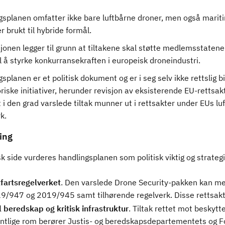
gsplanen omfatter ikke bare luftbårne droner, men også mar
r brukt til hybride formål.
onen legger til grunn at tiltakene skal støtte medlemsstatene 
il å styrke konkurransekraften i europeisk droneindustri.
splanen er et politisk dokument og er i seg selv ikke rettslig b
riske initiativer, herunder revisjon av eksisterende EU-rettsa
 i den grad varslede tiltak munner ut i rettsakter under EUs lu
k.
ing
k side vurderes handlingsplanen som politisk viktig og strategis
tfartsregelverket
. Den varslede Drone Security-pakken kan me
9/947 og 2019/945 samt tilhørende regelverk. Disse rettsakte
l beredskap og kritisk infrastruktur
. Tiltak rettet mot beskytte
entlige rom berører Justis- og beredskapsdepartementets og