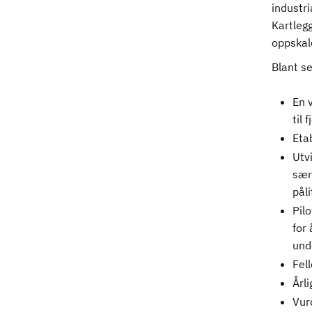
industri
Kartlegg
oppskal
Blant se
En v
til 
Eta
Utv
sær
påli
Pil
for 
und
Fel
Årl
Vur