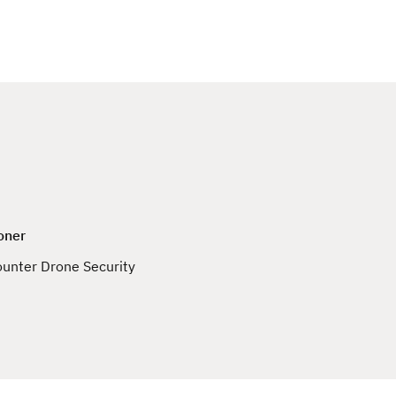
c
h
oner
unter Drone Security