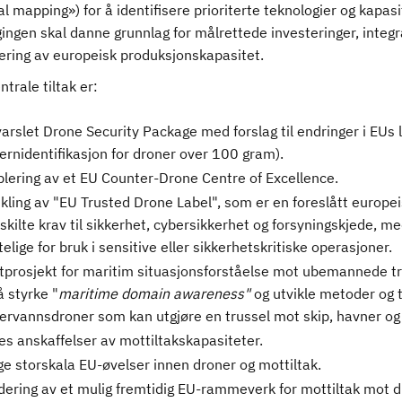
al mapping») for å identifisere prioriterte teknologier og kapa
ingen skal danne grunnlag for målrettede investeringer, integr
ering av europeisk produksjonskapasitet.
ntrale tiltak er:
arslet Drone Security Package med forslag til endringer i EUs lu
fjernidentifikasjon for droner over 100 gram).
blering av et EU Counter-Drone Centre of Excellence.
ikling av "EU Trusted Drone Label", som er en foreslått europe
skilte krav til sikkerhet, cybersikkerhet og forsyningskjede, m
telige for bruk i sensitive eller sikkerhetskritiske operasjoner.
otprosjekt for maritim situasjonsforståelse mot ubemannede tru
å styrke "
maritime domain awareness"
og utvikle metoder og t
ervannsdroner som kan utgjøre en trussel mot skip, havner og k
les anskaffelser av mottiltakskapasiteter.
ige storskala EU-øvelser innen droner og mottiltak.
dering av et mulig fremtidig EU-rammeverk for mottiltak mot 