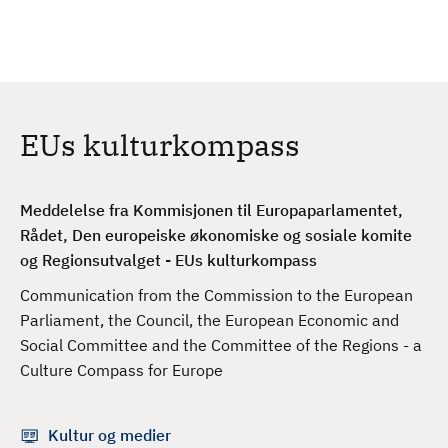
H
c
h
o
p
p
t
EUs kulturkompass
i
l
h
Meddelelse fra Kommisjonen til Europaparlamentet,
o
Rådet, Den europeiske økonomiske og sosiale komite
v
og Regionsutvalget - EUs kulturkompass
e
d
Communication from the Commission to the European
i
Parliament, the Council, the European Economic and
n
Social Committee and the Committee of the Regions - a
n
Culture Compass for Europe
h
o
Kultur og medier
l