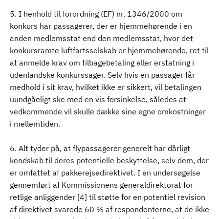
5. I henhold til forordning (EF) nr. 1346/2000 om
konkurs har passagerer, der er hjemmehørende i en
anden medlemsstat end den medlemsstat, hvor det
konkursramte luftfartsselskab er hjemmehørende, ret til
at anmelde krav om tilbagebetaling eller erstatning i
udenlandske konkurssager. Selv hvis en passager får
medhold i sit krav, hvilket ikke er sikkert, vil betalingen
uundgåeligt ske med en vis forsinkelse, således at
vedkommende vil skulle dække sine egne omkostninger
i mellemtiden.
6. Alt tyder på, at flypassagerer generelt har dårligt
kendskab til deres potentielle beskyttelse, selv dem, der
er omfattet af pakkerejsedirektivet. I en undersøgelse
gennemført af Kommissionens generaldirektorat for
retlige anliggender [4] til støtte for en potentiel revision
af direktivet svarede 60 % af respondenterne, at de ikke