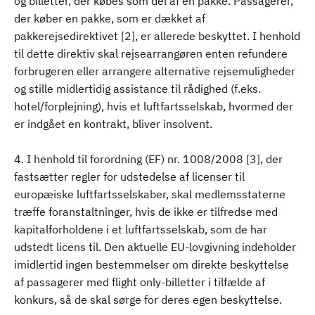
og billetter, der købes som del af en pakke. Passagerer,
der køber en pakke, som er dækket af
pakkerejsedirektivet [2], er allerede beskyttet. I henhold
til dette direktiv skal rejsearrangøren enten refundere
forbrugeren eller arrangere alternative rejsemuligheder
og stille midlertidig assistance til rådighed (f.eks.
hotel/forplejning), hvis et luftfartsselskab, hvormed der
er indgået en kontrakt, bliver insolvent.
4. I henhold til forordning (EF) nr. 1008/2008 [3], der
fastsætter regler for udstedelse af licenser til
europæiske luftfartsselskaber, skal medlemsstaterne
træffe foranstaltninger, hvis de ikke er tilfredse med
kapitalforholdene i et luftfartsselskab, som de har
udstedt licens til. Den aktuelle EU-lovgivning indeholder
imidlertid ingen bestemmelser om direkte beskyttelse
af passagerer med flight only-billetter i tilfælde af
konkurs, så de skal sørge for deres egen beskyttelse.