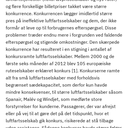
og flere forskellige billetpriser takket være større
konkurrence. Konkurrencen lægger imidlertid større
pres på ineffektive luftfartsselskaber og dem, der ikke
formår at leve op til forbrugernes efterspørgsel. Disse
problemer træder endnu mere i forgrunden ved faldende
efterspørgsel og stigende omkostninger. Den skærpede
konkurrence har resulteret i en stigning i antallet af
konkursramte luftfartsselskaber. Mellem 2000 og de
første seks måneder af 2012 blev 105 europæiske
ruteselskaber erklæret konkurs [1]. Konkurserne ramte
alt fra små luftfartsselskaber med forholdsvis
begrænset sædekapacitet, som derfor kun havde
mindre konsekvenser, til større luftfartsselskaber såsom
Spanair, Malév og Windjet, som medførte store
forstyrrelser for kunderne. Passagerer, der var afrejst
eller på vej til at gøre det på det tidspunkt, hvor et
luftfartsselskab gik konkurs, risikerede at stå tilbage
uden assistance. Sådanne konkurser havde større følger