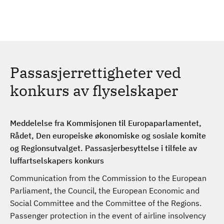
H
c
h
o
p
p
t
Passasjerrettigheter ved
i
l
konkurs av flyselskaper
h
o
v
Meddelelse fra Kommisjonen til Europaparlamentet,
e
Rådet, Den europeiske økonomiske og sosiale komite
d
og Regionsutvalget. Passasjerbesyttelse i tilfele av
i
luffartselskapers konkurs
n
Communication from the Commission to the European
n
Parliament, the Council, the European Economic and
h
Social Committee and the Committee of the Regions.
o
Passenger protection in the event of airline insolvency
l