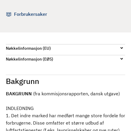
d
Forbrukersaker
Nøkkelinformasjon (EU)
Nøkkelinformasjon (EØS)
Bakgrunn
BAKGRUNN
(fra kommisjonsrapporten, dansk utgave)
INDLEDNING
1. Det indre marked har medført mange store fordele for
forbrugerne. Disse omfatter et større udbud af
luftfartstjenester (f.eks. lavprisselskaber og nye ruter)