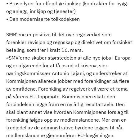
• Prosedyrer for offentlige innkjøp (kontrakter for bygg-
og anlegg, innkjøp og tjenester)
• Den moderniserte tollkodeksen
SMB'ene er positive til det nye regelverket som
forenkler revisjon og regnskap og direktivet om forsinket
betaling, som trer i kraft 16. mars.
«SMV'erne skaber størstedelen af alle nye jobs i Europa
og er afgørende for at få os ud af krisen», sier
næringskommissær Antonio Tajani, og understreker at
Kommisjonen allerede jobber med forenklinger på flere
av områdene. Forenkling av regelverk vil være et tema
på vårens EU-toppmøte. Kommisjonen skal i den
forbindelsen legge fram en ny årlig resultattavle. Den
skal blant annet vise hvordan Kommisjonens forslag til
forenkling følges opp av medlemslandene. Mer enn en
tredjedel av de administrative byrdene legges til når
medlemslandene gjennomfører EU-lovgivningen.