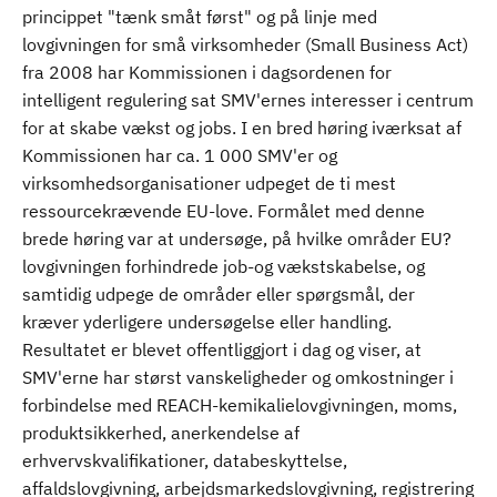
princippet "tænk småt først" og på linje med
lovgivningen for små virksomheder (Small Business Act)
fra 2008 har Kommissionen i dagsordenen for
intelligent regulering sat SMV'ernes interesser i centrum
for at skabe vækst og jobs. I en bred høring iværksat af
Kommissionen har ca. 1 000 SMV'er og
virksomhedsorganisationer udpeget de ti mest
ressourcekrævende EU-love. Formålet med denne
brede høring var at undersøge, på hvilke områder EU?
lovgivningen forhindrede job-og vækstskabelse, og
samtidig udpege de områder eller spørgsmål, der
kræver yderligere undersøgelse eller handling.
Resultatet er blevet offentliggjort i dag og viser, at
SMV'erne har størst vanskeligheder og omkostninger i
forbindelse med REACH-kemikalielovgivningen, moms,
produktsikkerhed, anerkendelse af
erhvervskvalifikationer, databeskyttelse,
affaldslovgivning, arbejdsmarkedslovgivning, registrering