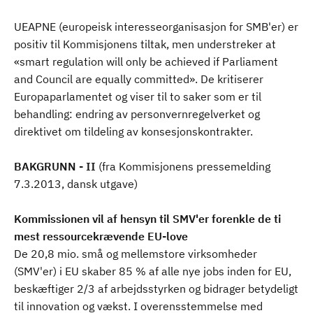
UEAPNE (europeisk interesseorganisasjon for SMB'er) er
positiv til Kommisjonens tiltak, men understreker at
«smart regulation will only be achieved if Parliament
and Council are equally committed». De kritiserer
Europaparlamentet og viser til to saker som er til
behandling: endring av personvernregelverket og
direktivet om tildeling av konsesjonskontrakter.
BAKGRUNN - II
(fra Kommisjonens pressemelding
7.3.2013, dansk utgave)
Kommissionen vil af hensyn til SMV'er forenkle de ti
mest ressourcekrævende EU-love
De 20,8 mio. små og mellemstore virksomheder
(SMV'er) i EU skaber 85 % af alle nye jobs inden for EU,
beskæftiger 2/3 af arbejdsstyrken og bidrager betydeligt
til innovation og vækst. I overensstemmelse med