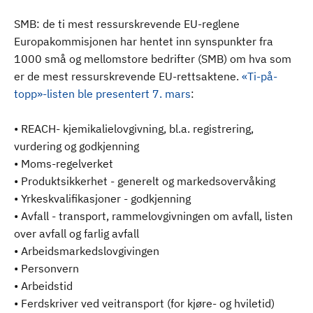
SMB: de ti mest ressurskrevende EU-reglene
Europakommisjonen har hentet inn synspunkter fra
1000 små og mellomstore bedrifter (SMB) om hva som
er de mest ressurskrevende EU-rettsaktene.
«Ti-på-
topp»-listen ble presentert 7. mars
:
• REACH- kjemikalielovgivning, bl.a. registrering,
vurdering og godkjenning
• Moms-regelverket
• Produktsikkerhet - generelt og markedsovervåking
• Yrkeskvalifikasjoner - godkjenning
• Avfall - transport, rammelovgivningen om avfall, listen
over avfall og farlig avfall
• Arbeidsmarkedslovgivingen
• Personvern
• Arbeidstid
• Ferdskriver ved veitransport (for kjøre- og hviletid)