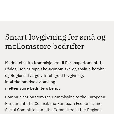
H
c
h
o
p
p
t
Smart lovgivning for små og
i
l
mellomstore bedrifter
h
o
v
Meddelelse fra Kommisjonen til Europaparlamentet,
e
Rådet, Den europeiske økonomiske og sosiale komite
d
og Regionsutvalget. Intelligent lovgivning:
i
imøtekommelse av små og
n
mellemstore bedrifters behov
n
Communication from the Commission to the European
h
Parliament, the Council, the European Economic and
o
Social Committee and the Committee of the Regions.
l