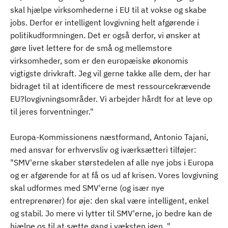
skal hjælpe virksomhederne i EU til at vokse og skabe
jobs. Derfor er intelligent lovgivning helt afgørende i
politikudformningen. Det er også derfor, vi ønsker at
gøre livet lettere for de små og mellemstore
virksomheder, som er den europæiske økonomis
vigtigste drivkraft. Jeg vil gerne takke alle dem, der har
bidraget til at identificere de mest ressourcekrævende
EU?lovgivningsområder. Vi arbejder hårdt for at leve op
til jeres forventninger."
Europa-Kommissionens næstformand, Antonio Tajani,
med ansvar for erhvervsliv og iværksætteri tilføjer:
"SMV'erne skaber størstedelen af alle nye jobs i Europa
og er afgørende for at få os ud af krisen. Vores lovgivning
skal udformes med SMV'erne (og især nye
entreprenører) for øje: den skal være intelligent, enkel
og stabil. Jo mere vi lytter til SMV'erne, jo bedre kan de
hjælpe os til at sætte gang i væksten igen. "