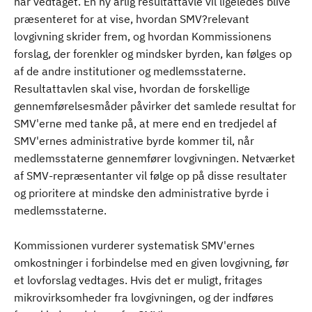
har vedtaget. En ny årlig resultattavle vil ligeledes blive
præsenteret for at vise, hvordan SMV?relevant
lovgivning skrider frem, og hvordan Kommissionens
forslag, der forenkler og mindsker byrden, kan følges op
af de andre institutioner og medlemsstaterne.
Resultattavlen skal vise, hvordan de forskellige
gennemførelsesmåder påvirker det samlede resultat for
SMV'erne med tanke på, at mere end en tredjedel af
SMV'ernes administrative byrde kommer til, når
medlemsstaterne gennemfører lovgivningen. Netværket
af SMV-repræsentanter vil følge op på disse resultater
og prioritere at mindske den administrative byrde i
medlemsstaterne.
Kommissionen vurderer systematisk SMV'ernes
omkostninger i forbindelse med en given lovgivning, før
et lovforslag vedtages. Hvis det er muligt, fritages
mikrovirksomheder fra lovgivningen, og der indføres