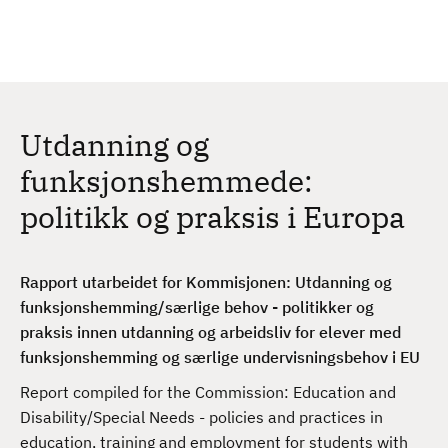
H
c
h
o
p
p
t
Utdanning og
i
l
funksjonshemmede:
h
politikk og praksis i Europa
o
v
e
Rapport utarbeidet for Kommisjonen: Utdanning og
d
funksjonshemming/særlige behov - politikker og
i
praksis innen utdanning og arbeidsliv for elever med
n
funksjonshemming og særlige undervisningsbehov i EU
n
h
Report compiled for the Commission: Education and
o
Disability/Special Needs - policies and practices in
l
education, training and employment for students with