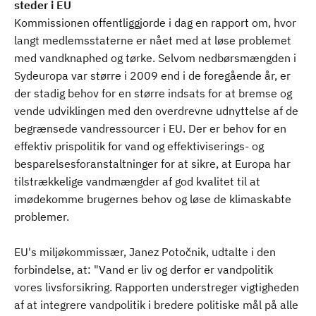
steder i EU
Kommissionen offentliggjorde i dag en rapport om, hvor
langt medlemsstaterne er nået med at løse problemet
med vandknaphed og tørke. Selvom nedbørsmængden i
Sydeuropa var større i 2009 end i de foregående år, er
der stadig behov for en større indsats for at bremse og
vende udviklingen med den overdrevne udnyttelse af de
begrænsede vandressourcer i EU. Der er behov for en
effektiv prispolitik for vand og effektiviserings- og
besparelsesforanstaltninger for at sikre, at Europa har
tilstrækkelige vandmængder af god kvalitet til at
imødekomme brugernes behov og løse de klimaskabte
problemer.
EU's miljøkommissær, Janez Potočnik, udtalte i den
forbindelse, at: "Vand er liv og derfor er vandpolitik
vores livsforsikring. Rapporten understreger vigtigheden
af at integrere vandpolitik i bredere politiske mål på alle