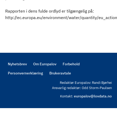
Rapporten i dens fulde ordlyd er tilgængelig på:
http://ec.europa.eu/environment/water/quantity/eu_acti
Nyhetsbrev
Om Europalov
Forbehold
Footer
Personvernerklæring
Brukeravtale
Redaktør Europalov: Randi Bjørhei
Ansvarlig redaktør: Odd Storm-Paulsen
europalov@lovdata.no
Kontakt: