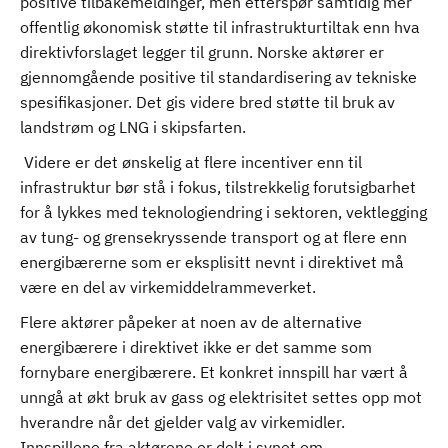
positive tilbakemeldinger, men etterspør samtidig mer
offentlig økonomisk støtte til infrastrukturtiltak enn hva
direktivforslaget legger til grunn. Norske aktører er
gjennomgående positive til standardisering av tekniske
spesifikasjoner. Det gis videre bred støtte til bruk av
landstrøm og LNG i skipsfarten.
Videre er det ønskelig at flere incentiver enn til
infrastruktur bør stå i fokus, tilstrekkelig forutsigbarhet
for å lykkes med teknologiendring i sektoren, vektlegging
av tung- og grensekryssende transport og at flere enn
energibærerne som er eksplisitt nevnt i direktivet må
være en del av virkemiddelrammeverket.
Flere aktører påpeker at noen av de alternative
energibærere i direktivet ikke er det samme som
fornybare energibærere. Et konkret innspill har vært å
unngå at økt bruk av gass og elektrisitet settes opp mot
hverandre når det gjelder valg av virkemidler.
Innspillene fra aktørene er delt i synet om