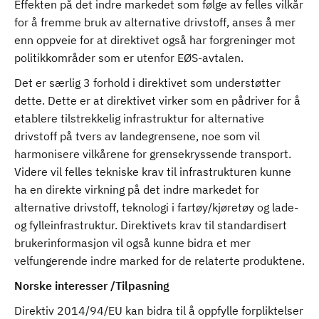
Effekten på det indre markedet som følge av felles vilkår
for å fremme bruk av alternative drivstoff, anses å mer
enn oppveie for at direktivet også har forgreninger mot
politikkområder som er utenfor EØS-avtalen.
Det er særlig 3 forhold i direktivet som understøtter
dette. Dette er at direktivet virker som en pådriver for å
etablere tilstrekkelig infrastruktur for alternative
drivstoff på tvers av landegrensene, noe som vil
harmonisere vilkårene for grensekryssende transport.
Videre vil felles tekniske krav til infrastrukturen kunne
ha en direkte virkning på det indre markedet for
alternative drivstoff, teknologi i fartøy/kjøretøy og lade-
og fylleinfrastruktur. Direktivets krav til standardisert
brukerinformasjon vil også kunne bidra et mer
velfungerende indre marked for de relaterte produktene.
Norske interesser /Tilpasning
Direktiv 2014/94/EU kan bidra til å oppfylle forpliktelser