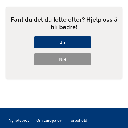
Fant du det du lette etter? Hjelp oss å
bli bedre!
Nyhetsbrev
Om Europalov
Forbehold
Footer