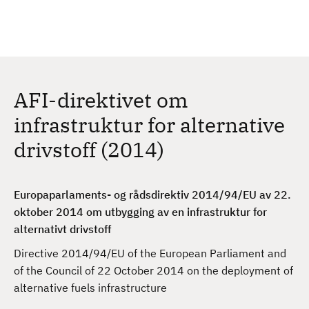
H
c
h
o
p
p
t
AFI-direktivet om
i
l
infrastruktur for alternative
h
drivstoff (2014)
o
v
e
Europaparlaments- og rådsdirektiv 2014/94/EU av 22.
d
oktober 2014 om utbygging av en infrastruktur for
i
alternativt drivstoff
n
n
Directive 2014/94/EU of the European Parliament and
h
of the Council of 22 October 2014 on the deployment of
o
alternative fuels infrastructure
l