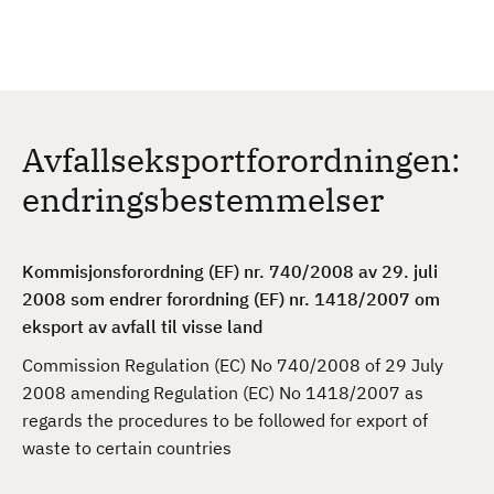
H
c
h
o
p
p
t
Avfallseksportforordningen:
i
l
endringsbestemmelser
h
o
v
Kommisjonsforordning (EF) nr. 740/2008 av 29. juli
e
2008 som endrer forordning (EF) nr. 1418/2007 om
d
eksport av avfall til visse land
i
Commission Regulation (EC) No 740/2008 of 29 July
n
2008 amending Regulation (EC) No 1418/2007 as
n
regards the procedures to be followed for export of
h
waste to certain countries
o
l