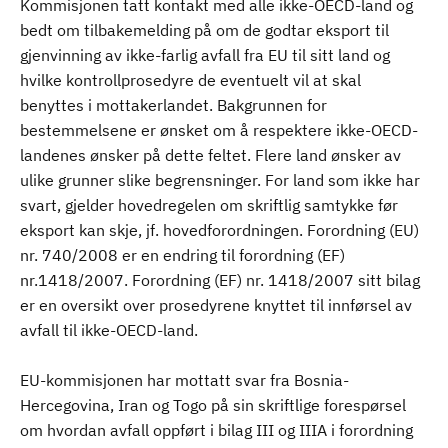
Kommisjonen tatt kontakt med alle ikke-OECD-land og
bedt om tilbakemelding på om de godtar eksport til
gjenvinning av ikke-farlig avfall fra EU til sitt land og
hvilke kontrollprosedyre de eventuelt vil at skal
benyttes i mottakerlandet. Bakgrunnen for
bestemmelsene er ønsket om å respektere ikke-OECD-
landenes ønsker på dette feltet. Flere land ønsker av
ulike grunner slike begrensninger. For land som ikke har
svart, gjelder hovedregelen om skriftlig samtykke før
eksport kan skje, jf. hovedforordningen. Forordning (EU)
nr. 740/2008 er en endring til forordning (EF)
nr.1418/2007. Forordning (EF) nr. 1418/2007 sitt bilag
er en oversikt over prosedyrene knyttet til innførsel av
avfall til ikke-OECD-land.
EU-kommisjonen har mottatt svar fra Bosnia-
Hercegovina, Iran og Togo på sin skriftlige forespørsel
om hvordan avfall oppført i bilag III og IIIA i forordning