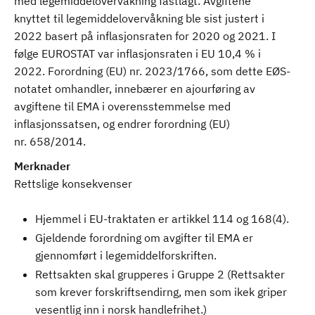
med legemiddelovervåkning fastlagt. Avgiftene
knyttet til legemiddelovervåkning ble sist justert i
2022 basert på inflasjonsraten for 2020 og 2021. I
følge EUROSTAT var inflasjonsraten i EU 10,4 % i
2022. Forordning (EU) nr. 2023/1766, som dette EØS-
notatet omhandler, innebærer en ajourføring av
avgiftene til EMA i overensstemmelse med
inflasjonssatsen, og endrer forordning (EU)
nr. 658/2014.
Merknader
Rettslige konsekvenser
Hjemmel i EU-traktaten er artikkel 114 og 168(4).
Gjeldende forordning om avgifter til EMA er
gjennomført i legemiddelforskriften.
Rettsakten skal grupperes i Gruppe 2 (Rettsakter
som krever forskriftsendirng, men som ikek griper
vesentlig inn i norsk handlefrihet.)