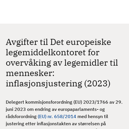
H
c
h
o
p
p
t
Avgifter til Det europeiske
i
l
legemiddelkontoret for
h
overvåking av legemidler til
o
v
mennesker:
e
inflasjonsjustering (2023)
d
i
n
Delegert kommisjonsforordning (EU) 2023/1766 av 29.
n
juni 2023 om endring av europaparlaments- og
h
rådsforordning
(EU) nr. 658/2014
med hensyn til
o
justering etter inflasjonstakten av størrelsen på
l