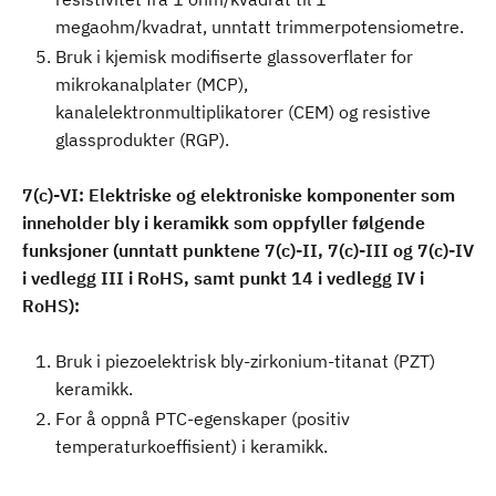
megaohm/kvadrat, unntatt trimmerpotensiometre.
Bruk i kjemisk modifiserte glassoverflater for
mikrokanalplater (MCP),
kanalelektronmultiplikatorer (CEM) og resistive
glassprodukter (RGP).
7(c)-VI: Elektriske og elektroniske komponenter som
inneholder bly i keramikk som oppfyller følgende
funksjoner (unntatt punktene 7(c)-II, 7(c)-III og 7(c)-IV
i vedlegg III i RoHS, samt punkt 14 i vedlegg IV i
RoHS):
Bruk i piezoelektrisk bly-zirkonium-titanat (PZT)
keramikk.
For å oppnå PTC-egenskaper (positiv
temperaturkoeffisient) i keramikk.