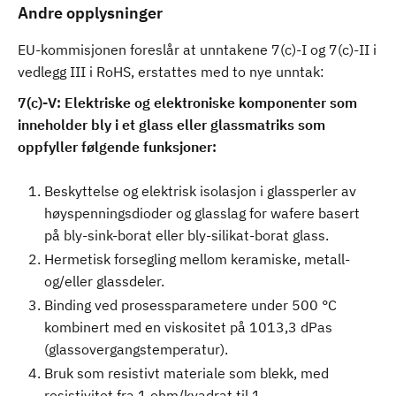
Andre opplysninger
EU-kommisjonen foreslår at unntakene 7(c)-I og 7(c)-II i
vedlegg III i RoHS, erstattes med to nye unntak:
7(c)-V: Elektriske og elektroniske komponenter som
inneholder bly i et glass eller glassmatriks som
oppfyller følgende funksjoner:
Beskyttelse og elektrisk isolasjon i glassperler av
høyspenningsdioder og glasslag for wafere basert
på bly-sink-borat eller bly-silikat-borat glass.
Hermetisk forsegling mellom keramiske, metall-
og/eller glassdeler.
Binding ved prosessparametere under 500 °C
kombinert med en viskositet på 1013,3 dPas
(glassovergangstemperatur).
Bruk som resistivt materiale som blekk, med
resistivitet fra 1 ohm/kvadrat til 1