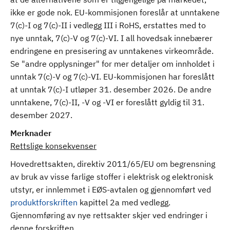
ikke er gode nok. EU-kommisjonen foreslår at unntakene
7(c)-I og 7(c)-II i vedlegg III i RoHS, erstattes med to
nye unntak, 7(c)-V og 7(c)-VI. I all hovedsak innebærer
endringene en presisering av unntakenes virkeområde.
Se "andre opplysninger" for mer detaljer om innholdet i
unntak 7(c)-V og 7(c)-VI. EU-kommisjonen har foreslått
at unntak 7(c)-I utløper 31. desember 2026. De andre
unntakene, 7(c)-II, -V og -VI er foreslått gyldig til 31.
desember 2027.
Merknader
Rettslige konsekvenser
Hovedrettsakten, direktiv 2011/65/EU om begrensning
av bruk av visse farlige stoffer i elektrisk og elektronisk
utstyr, er innlemmet i EØS-avtalen og gjennomført ved
produktforskriften
kapittel 2a med vedlegg.
Gjennomføring av nye rettsakter skjer ved endringer i
denne forskriften.