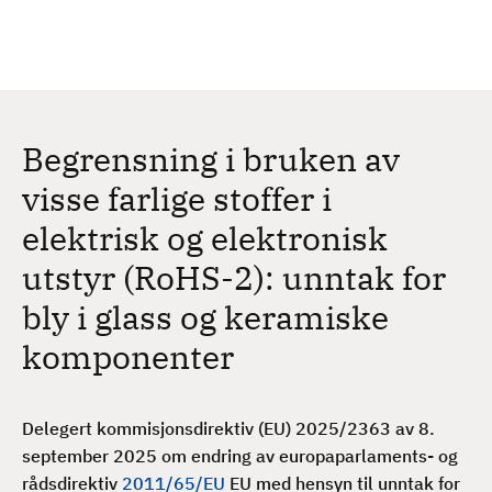
H
c
h
o
p
p
t
Begrensning i bruken av
i
l
visse farlige stoffer i
h
elektrisk og elektronisk
o
v
utstyr (RoHS-2): unntak for
e
bly i glass og keramiske
d
i
komponenter
n
n
h
Delegert kommisjonsdirektiv (EU) 2025/2363 av 8.
o
september 2025 om endring av europaparlaments- og
l
rådsdirektiv
2011/65/EU
EU med hensyn til unntak for