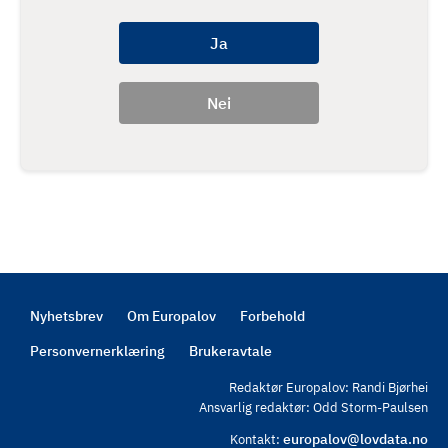
Nyhetsbrev
Om Europalov
Forbehold
Footer
Personvernerklæring
Brukeravtale
Redaktør Europalov: Randi Bjørhei
Ansvarlig redaktør: Odd Storm-Paulsen
europalov@lovdata.no
Kontakt: