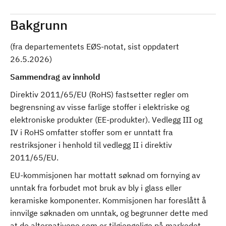
Bakgrunn
(fra departementets EØS-notat, sist oppdatert
26.5.2026)
Sammendrag av innhold
Direktiv 2011/65/EU (RoHS) fastsetter regler om
begrensning av visse farlige stoffer i elektriske og
elektroniske produkter (EE-produkter). Vedlegg III og
IV i RoHS omfatter stoffer som er unntatt fra
restriksjoner i henhold til vedlegg II i direktiv
2011/65/EU.
EU-kommisjonen har mottatt søknad om fornying av
unntak fra forbudet mot bruk av bly i glass eller
keramiske komponenter. Kommisjonen har foreslått å
innvilge søknaden om unntak, og begrunner dette med
at de alternativene som er tilgjengelige på markedet,