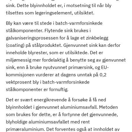
sink. Dette blyinnholdet er, i motsetning til når bly
tilsettes som legeringselement, utilsiktet.
Bly kan være til stede i batch-varmforsinkede
stålkomponenter. Flytende sink brukes i
galvaniseringsprosessen for å lage et zinkbelegg
(coating) på stålproduktet. Gjenvunnet sink kan derfor
inneholde blyrester, som er utilsiktede. Det er
miljømessig mer fordelaktig å benytte seg av gjenvunnet
sink, enn å bruke nyutvunnet primærsink, og EU-
kommisjonen vurderer at dagens unntak på 0,2
vektprosent bly i batch-varmforsinkede
stålkomponenter er fornuftig.
Det er svært energikrevende å forsøke å få ned
blyinnholdet i gjenvunnet aluminiumsavfall. Metoden
som brukes for dette, er å fortynne det gjenvunnede,
blyholdige aluminiumsavfallet med rent
primæraluminium. Det forventes også at innholdet av