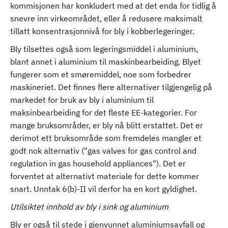
kommisjonen har konkludert med at det enda for tidlig å
snevre inn virkeområdet, eller å redusere maksimalt
tillatt konsentrasjonnivå for bly i kobberlegeringer.
Bly tilsettes også som legeringsmiddel i aluminium,
blant annet i aluminium til maskinbearbeiding. Blyet
fungerer som et smøremiddel, noe som forbedrer
maskineriet. Det finnes flere alternativer tilgjengelig på
markedet for bruk av bly i aluminium til
maksinbearbeiding for det fleste EE-kategorier. For
mange bruksområder, er bly nå blitt erstattet. Det er
derimot ett bruksområde som fremdeles mangler et
godt nok alternativ ("gas valves for gas control and
regulation in gas household appliances"). Det er
forventet at alternativt materiale for dette kommer
snart. Unntak 6(b)-II vil derfor ha en kort gyldighet.
Utilsiktet innhold av bly i sink og aluminium
Bly er også til stede i gjenvunnet aluminiumsavfall og