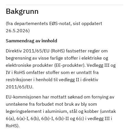
Bakgrunn
(fra departementets EØS-notat, sist oppdatert
26.5.2026)
Sammendrag av innhold
Direktiv 2011/65/EU (RoHS) fastsetter regler om
begrensning av visse farlige stoffer i elektriske og
elektroniske produkter (EE-produkter). Vedlegg III og
IV i RoHS omfatter stoffer som er unntatt fra
restriksjoner i henhold til vedlegg II i direktiv
2011/65/EU.
EU-kommisjonen har mottatt søknad om fornying av
unntakene fra forbudet mot bruk av bly som
legeringselement i aluminium, stål og kobber (unntak
6(a), 6(a)-I, 6(b), 6(b)-I, 6(b)-II og 6(c) i vedlegg III i
RoHS).