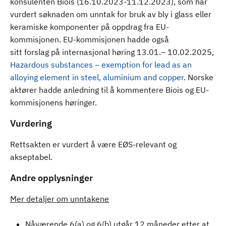
konsulenten Biois (16.10.2023-11.12.2023), som har
vurdert søknaden om unntak for bruk av bly i glass eller
keramiske komponenter på oppdrag fra EU-
kommisjonen. EU-kommisjonen hadde også
sitt forslag på internasjonal høring 13.01.– 10.02.2025,
Hazardous substances – exemption for lead as an
alloying element in steel, aluminium and copper
. Norske
aktører hadde anledning til å kommentere Biois og EU-
kommisjonens høringer.
Vurdering
Rettsakten er vurdert å være EØS-relevant og
akseptabel.
Andre opplysninger
Mer detaljer om unntakene
Nåværende 6(a) og 6(b) utgår 12 måneder etter at