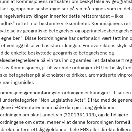
l grunn at Kommisjonens rettsakter om beskyttelse av geografis
lser og opprinnelsesbetegnelser på vin må regnes som en del
e regelverksutviklingen innenfor dette rettsområdet – ikke
vedtak" rettet mot bestemte virksomheter. Kommisjonens rett
yttelse av geografiske betegnelser og opprinnelsesbetegnelse
 egne ben". Disse forordningene har derfor aldri vært tatt inn 
 et vedlegg til selve basisforordningen. For oversiktens skyld s
tid de enkelte beskyttede geografiske betegnelsene og
lsesbetegnelsene på vin tas inn og samles i et databasert reg
t av Kommisjonen, jf. tilsvarende ordninger i EU for beskytted
iske betegnelser på alkoholsterke drikker, aromatiserte vinpro
e næringsmidler.
ommisjonsgjennomføringsforordningen er kunngjort i L-serien i 
i underkategorien "Non Legislative Acts". I tråd med de genere
ngene i EØS-notatene om både den per i dag gjeldende
rordningen om blant annet vin (32013R1308), og de tidligere
rordningene om dette, mener vi at denne forordningen formelt 
r direkte internrettslig gjeldende i hele EØS eller direkte folkere