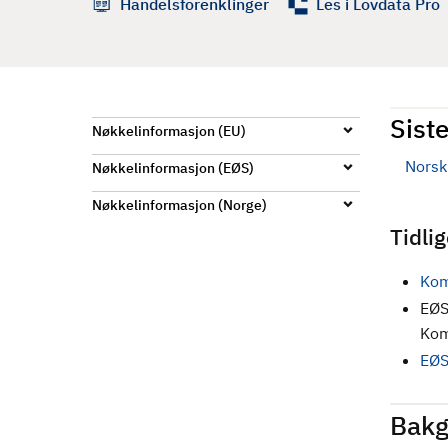
Handelsforenklinger
Les i Lovdata Pro
d
Siste
Nøkkelinformasjon (EU)
Norsk 
Nøkkelinformasjon (EØS)
Nøkkelinformasjon (Norge)
Tidli
Kom
EØS
Kom
EØS
Bakg