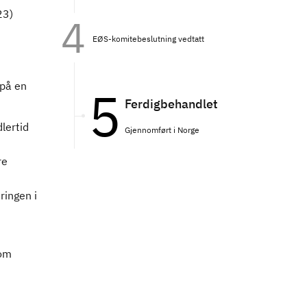
23)
EØS-komitebeslutning vedtatt
 på en
Ferdigbehandlet
lertid
Gjennomført i Norge
re
ringen i
som