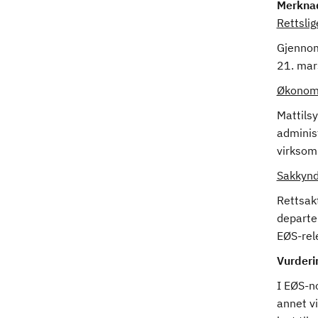
Merkna
Rettsli
Gjennomf
21. mar
Økonomi
Mattils
adminis
virksom
Sakkynd
Rettsakt
departe
EØS-rel
Vurderi
I EØS-n
annet v