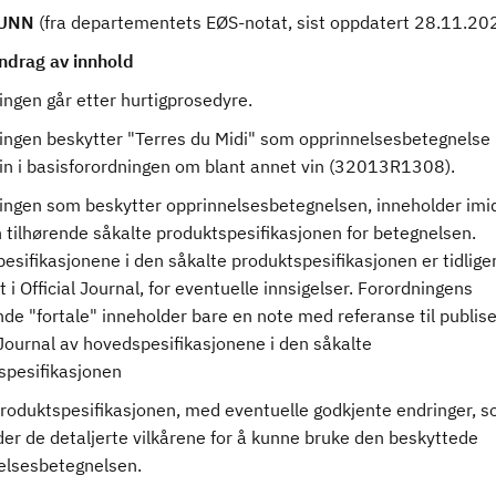
UNN
(fra departementets EØS-notat, sist oppdatert 28.11.20
drag av innhold
ingen går etter hurtigprosedyre.
ingen beskytter "Terres du Midi" som opprinnelsesbetegnelse
vin i basisforordningen om blant annet vin (32013R1308).
ingen som beskytter opprinnelsesbetegnelsen, inneholder imid
 tilhørende såkalte produktspesifikasjonen for betegnelsen.
sifikasjonene i den såkalte produktspesifikasjonen er tidlige
t i Official Journal, for eventuelle innsigelser. Forordningens
de "fortale" inneholder bare en note med referanse til publise
 Journal av hovedspesifikasjonene i den såkalte
spesifikasjonen
produktspesifikasjonen, med eventuelle godkjente endringer, 
der de detaljerte vilkårene for å kunne bruke den beskyttede
elsesbetegnelsen.