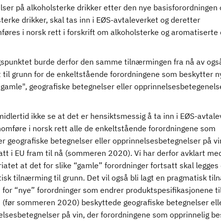
lser på alkoholsterke drikker etter den nye basisforordningen
terke drikker, skal tas inn i EØS-avtaleverket og deretter
øres i norsk rett i forskrift om alkoholsterke og aromatiserte 
gspunktet burde derfor den samme tilnærmingen fra nå av ogs
gt til grunn for de enkeltstående forordningene som beskytter ny
"gamle", geografiske betegnelser eller opprinnelsesbetegenels
midlertid ikke se at det er hensiktsmessig å ta inn i EØS-avtal
nomføre i norsk rett alle de enkeltstående forordningene som
er geografiske betegnelser eller opprinnelsesbetegnelser på v
att i EU fram til nå (sommeren 2020). Vi har derfor avklart me
iatet at det for slike “gamle” forordninger fortsatt skal legges
sk tilnærming til grunn. Det vil også bli lagt en pragmatisk ti
n for “nye” forordninger som endrer produktspesifikasjonene ti
 (før sommeren 2020) beskyttede geografiske betegnelser ell
elsesbetegnelser på vin, der forordningene som opprinnelig be