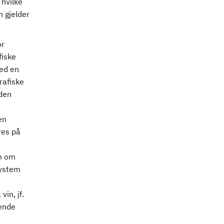
 hvilke
m gjelder
or
fiske
ed en
rafiske
 den
en
res på
en om
system
in, jf.
ående