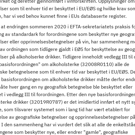
rket og deretter gjennomført i vinforskriften. Opplysninger om
ser som til enhver tid er beskyttet i EU/EØS og hvilke krav so
e, har vi ved behov kunnet finne i EUs databaserte register.
r at endringen sommeren 2020 i EFTA-sekretariatets praksis f
ng av standardark for forordningene som beskytter nye geogra
lser eller opprinnelsesbetegnelser på vin, har sammenheng m
av ordningen som tidligere gjaldt i EØS for beskyttelse av geog
ser på alkoholserke drikker. Tidligere inneholdt vedlegg III til
basisforordningen" om alkoholsterke (32008R0110) alle de
ske betegnelsene som til enhver tid var beskyttet i EU/EØS. D
 basisforordningen om alkoholsterke drikker måtte derfor end
åte hver gang en ny geografisk betegnelse ble beskyttet eller
 i vedlegg III til forordningen. Etter den nye basisforordning
terke drikker (32019R0787) er det imidlertid innført et nytt 
e, som tilsvarer systemet som i lang tid har vært etablert for
lse av geografiske betegnelser og opprinnelsesbetegnelser på v
 I den sammenheng har vi vurdert det slik at alle de enkeltst
ingene som beskytter nye, eller endrer "gamle", geografiske