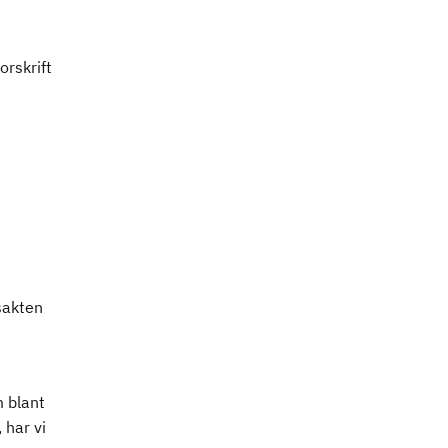
orskrift
sakten
 blant
 har vi