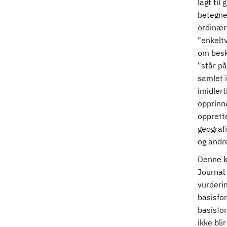
lagt ti
betegne
ordinær
"enkelt
om besk
"står på
samlet i
imidler
opprinne
opprette
geograf
og andr
Denne k
Journal 
vurderi
basisfo
basisfo
ikke bli