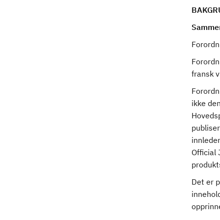
BAKGR
Sammen
Forordn
Forordn
fransk 
Forordn
ikke den
Hovedspe
publiser
innleden
Official
produkt
Det er 
innehol
opprinn