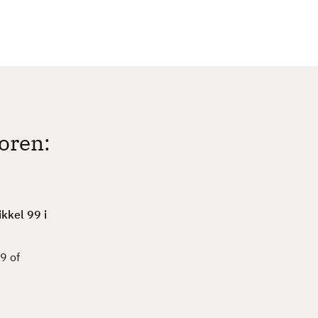
c
h
oren:
ikkel 99 i
9 of