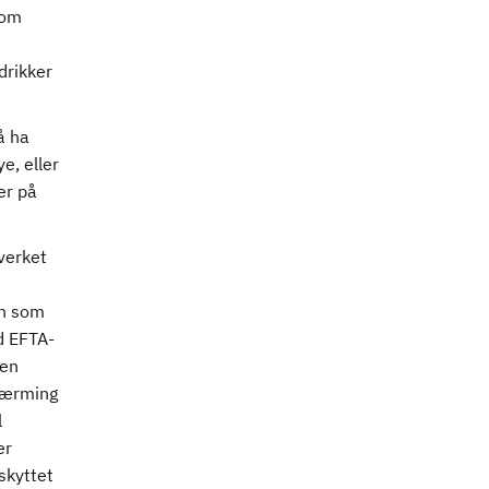
 om
drikker
å ha
e, eller
er på
everket
in som
d EFTA-
 en
lnærming
l
er
skyttet