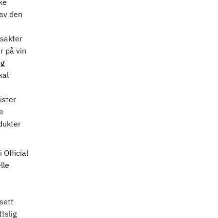
ke
 av den
sakter
r på vin
og
kal
ister
e
dukter
Official
lle
sett
ttslig