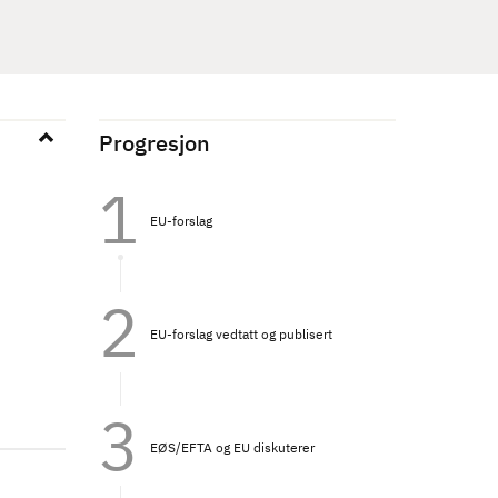
Progresjon
EU-forslag
EU-forslag vedtatt og publisert
EØS/EFTA og EU diskuterer