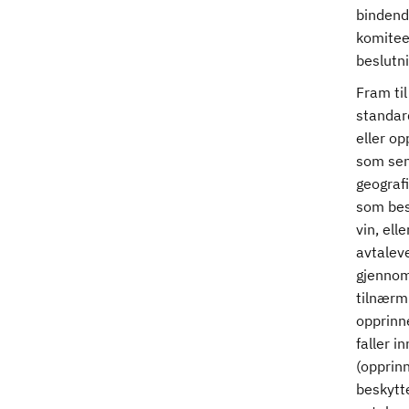
bindend
komiteen
beslutn
Fram ti
standar
eller op
som sen
geograf
som bes
vin, ell
avtaleve
gjennomf
tilnærmi
opprinne
faller i
(opprinn
beskytte