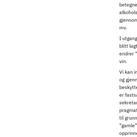
betegne
alkohols
gjennomf
mv.
I utgan
blitt la
endrer 
vin.
Vi kan i
og gjen
beskytt
er fasts
sekretar
pragmati
til grun
“gamle”
opprinn