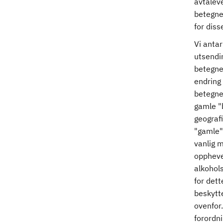
avtaleve
betegnel
for diss
Vi anta
utsendi
betegne
endring 
betegnel
gamle "
geografi
"gamle"
vanlig m
opphevet
alkohols
for dett
beskytte
ovenfor.
forordn