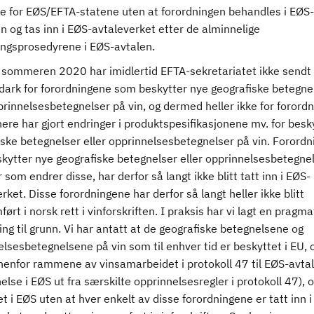
e for EØS/EFTA-statene uten at forordningen behandles i EØS-
 og tas inn i EØS-avtaleverket etter de alminnelige
ingsprosedyrene i EØS-avtalen.
l sommeren 2020 har imidlertid EFTA-sekretariatet ikke sendt 
dark for forordningene som beskytter nye geografiske betegne
prinnelsesbetegnelser på vin, og dermed heller ikke for forordn
ere har gjort endringer i produktspesifikasjonene mv. for besk
iske betegnelser eller opprinnelsesbetegnelser på vin. Forord
kytter nye geografiske betegnelser eller opprinnelsesbetegne
er som endrer disse, har derfor så langt ikke blitt tatt inn i EØS-
rket. Disse forordningene har derfor så langt heller ikke blitt
ørt i norsk rett i vinforskriften. I praksis har vi lagt en pragma
ng til grunn. Vi har antatt at de geografiske betegnelsene og
lsesbetegnelsene på vin som til enhver tid er beskyttet i EU,
nnenfor rammene av vinsamarbeidet i protokoll 47 til EØS-avta
else i EØS ut fra særskilte opprinnelsesregler i protokoll 47), 
t i EØS uten at hver enkelt av disse forordningene er tatt inn 