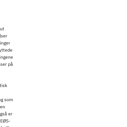
ut
lser
inger
yttede
ningene
lser på
tisk
 og som
len
også er
i EØS-