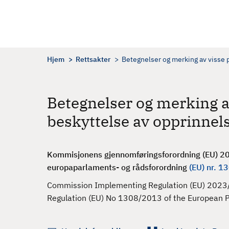
H
o
p
p
t
Hjem
Rettsakter
Betegnelser og merking av visse p
i
l
h
Betegnelser og merking a
o
beskyttelse av opprinnel
v
e
d
Kommisjonens gjennomføringsforordning (EU) 2
i
europaparlaments- og rådsforordning
(EU) nr. 
n
n
Commission Implementing Regulation (EU) 2023/2
h
Regulation (EU) No 1308/2013 of the European Pa
o
l