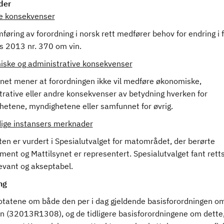
der
ge konsekvenser
øring av forordning i norsk rett medfører behov for endring i f
s 2013 nr. 370 om vin.
ske og administrative konsekvenser
ynet mener at forordningen ikke vil medføre økonomiske,
trative eller andre konsekvenser av betydning hverken for
hetene, myndighetene eller samfunnet for øvrig.
ige instansers merknader
en er vurdert i Spesialutvalget for matområdet, der berørte
ment og Mattilsynet er representert. Spesialutvalget fant rett
evant og akseptabel.
ng
otatene om både den per i dag gjeldende basisforordningen om
in (32013R1308), og de tidligere basisforordningene om dette,