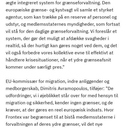
ægte integreret system for grænseforvaltning. Den
europæiske grænse- og kystvagt vil samle et styrket
agentur, som kan trække på en reserve af personel og
udstyr, og medlemsstaternes myndigheder, som fortsat
vil stå for den daglige grænseforvaltning. Vi foreslår et
system, der gør det muligt at afdække svagheder i
realtid, så der hurtigt kan gøres noget ved dem, og det
vil også forbedre vores kollektive evne til effektivt at
håndtere krisesituationer, når et ydre grænseafsnit
kommer under særligt pres."
EU-kommissær for migration, indre anliggender og
medborgerskab, Dimitris Avramopoulos, tilføjer: "De
udfordringer, vi i øjeblikket står over for med hensyn til
migration og sikkerhed, kender ingen grænser, og de
kræver, at der gøres en reel europæisk indsats. Hvor
Frontex var begrænset til at bistå medlemsstaterne i
forvaltningen af deres ydre grænser, vil det nye