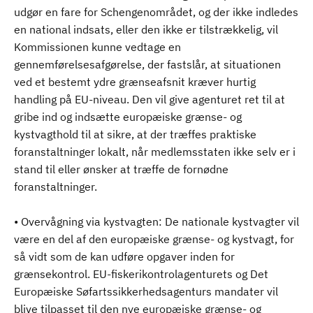
udgør en fare for Schengenområdet, og der ikke indledes
en national indsats, eller den ikke er tilstrækkelig, vil
Kommissionen kunne vedtage en
gennemførelsesafgørelse, der fastslår, at situationen
ved et bestemt ydre grænseafsnit kræver hurtig
handling på EU-niveau. Den vil give agenturet ret til at
gribe ind og indsætte europæiske grænse- og
kystvagthold til at sikre, at der træffes praktiske
foranstaltninger lokalt, når medlemsstaten ikke selv er i
stand til eller ønsker at træffe de fornødne
foranstaltninger.
• Overvågning via kystvagten: De nationale kystvagter vil
være en del af den europæiske grænse- og kystvagt, for
så vidt som de kan udføre opgaver inden for
grænsekontrol. EU-fiskerikontrolagenturets og Det
Europæiske Søfartssikkerhedsagenturs mandater vil
blive tilpasset til den nye europæiske grænse- og