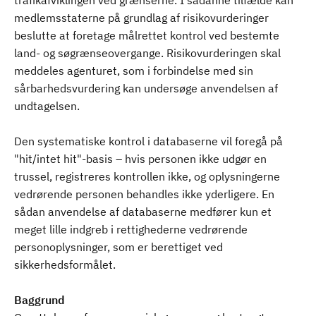
trafikafviklingen ved grænserne. I sådanne tilfælde kan
medlemsstaterne på grundlag af risikovurderinger
beslutte at foretage målrettet kontrol ved bestemte
land- og søgrænseovergange. Risikovurderingen skal
meddeles agenturet, som i forbindelse med sin
sårbarhedsvurdering kan undersøge anvendelsen af
undtagelsen.
Den systematiske kontrol i databaserne vil foregå på
"hit/intet hit"-basis – hvis personen ikke udgør en
trussel, registreres kontrollen ikke, og oplysningerne
vedrørende personen behandles ikke yderligere. En
sådan anvendelse af databaserne medfører kun et
meget lille indgreb i rettighederne vedrørende
personoplysninger, som er berettiget ved
sikkerhedsformålet.
Baggrund