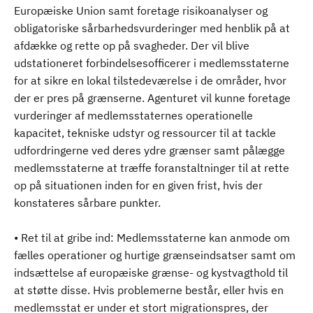
Europæiske Union samt foretage risikoanalyser og
obligatoriske sårbarhedsvurderinger med henblik på at
afdække og rette op på svagheder. Der vil blive
udstationeret forbindelsesofficerer i medlemsstaterne
for at sikre en lokal tilstedeværelse i de områder, hvor
der er pres på grænserne. Agenturet vil kunne foretage
vurderinger af medlemsstaternes operationelle
kapacitet, tekniske udstyr og ressourcer til at tackle
udfordringerne ved deres ydre grænser samt pålægge
medlemsstaterne at træffe foranstaltninger til at rette
op på situationen inden for en given frist, hvis der
konstateres sårbare punkter.
• Ret til at gribe ind: Medlemsstaterne kan anmode om
fælles operationer og hurtige grænseindsatser samt om
indsættelse af europæiske grænse- og kystvagthold til
at støtte disse. Hvis problemerne består, eller hvis en
medlemsstat er under et stort migrationspres, der