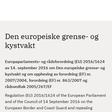
H
c
h
o
p
p
t
Den europeiske grense- og
i
l
kystvakt
h
o
v
Europaparlaments- og rådsforordning (EU) 2016/1624
e
av 14. september 2016 om Den europeiske grense- og
d
kystvakt og om oppheving av forordning (EF) nr.
i
2007/2004, forordning (EF) nr. 863/2007 og
n
rådsvedtak 2005/267/EF
n
Regulation (EU) 2016/1624 of the European Parliament
h
and of the Council of 14 September 2016 on the
o
European Border and Coast Guard and repealing
l