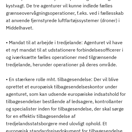
kystvagt. De tre agenturer vil kunne indlede fælles
grænseovervågningsoperationer, f.eks. ved i fællesskab
at anvende fjernstyrede luftfartøjssystemer (droner) i
Middelhavet.
• Mandat til at arbejde i tredjelande: Agenturet vil have
et nyt mandat til at udstationere forbindelsesofficerer i
og iværksætte fælles operationer med tilgrænsende
tredjelande, herunder operationer på deres område.
• En stærkere rolle mht. tilbagesendelse: Der vil blive
oprettet et europæisk tilbagesendelseskontor under
agenturet, som kan udsende europæiske indsatshold for
tilbagesendelser bestående af ledsagere, kontrollanter
og specialister inden for tilbagesendelse, der skal sørge
for en effektiv tilbagesendelse af
tredjelandsstatsborgere med ulovligt ophold. Et
europæisk standardrejsedokument for tilbagesendelse