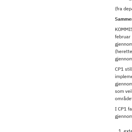
(fra de
Sammen
KOMMIS
februar 
gjennom
(herette
gjennom
CP1 stil
implemen
gjennom
som veik
området)
I CP1 fa
gjennom 
ext