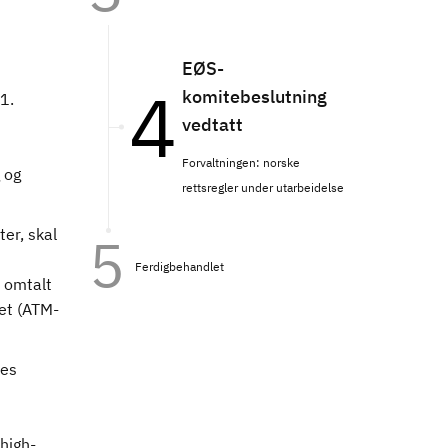
EØS-
komitebeslutning
1.
vedtatt
Forvaltningen: norske
 og
rettsregler under utarbeidelse
ter, skal
Ferdigbehandlet
 omtalt
det (ATM-
res
high-