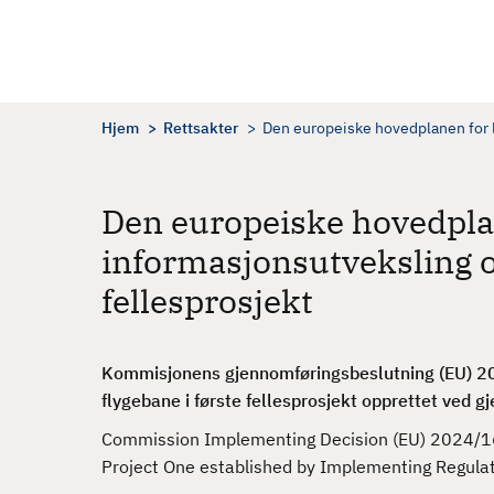
H
o
p
p
t
Hjem
Rettsakter
Den europeiske hovedplanen for lu
i
l
h
Den europeiske hovedplan
o
informasjonsutveksling o
v
e
fellesprosjekt
d
i
n
Kommisjonens gjennomføringsbeslutning (EU) 2
n
flygebane i første fellesprosjekt opprettet ved 
h
Commission Implementing Decision (EU) 2024/166
o
Project One established by Implementing Regula
l