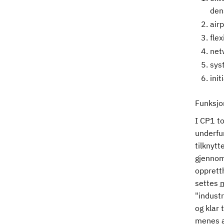
den
air
fle
net
sys
init
Funksjon
I CP1 to
underfun
tilknytt
gjennom
opprett
settes
"industr
og klar 
menes at