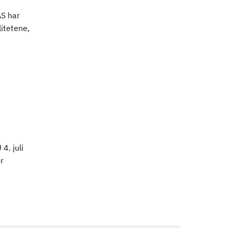
AS har
itetene,
4. juli
r