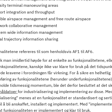
sity terminal manoeuvring areas
port integration and throughput
xible airspace management and free route airspace
work collaborative management
tem wide information management
ial trajectory information sharing
alitetene refereres til som henholdsvis AF1 til AF6.
k man imidlertid høyde for at enkelte av funksjonalitetene, ell
ksjonalitetene, kanskje ikke var klare for bruk på det tidspun
ede kravene i forordningen får virkning. For å sikre en helhetlig
føring av funksjonalitetene (herunder underfunksjonalitetene)
holde tidsmessig momentum, ble det derfor besluttet at det sk
måldatoer
for industrialisering og implementering av disse. Me
ialisering" menes at en funksjonalitet er standardisert og sertif
til å bli anskaffet, installert og implementert. Med "implemente
 funksjonaliteten er implementert og klar til bruk.