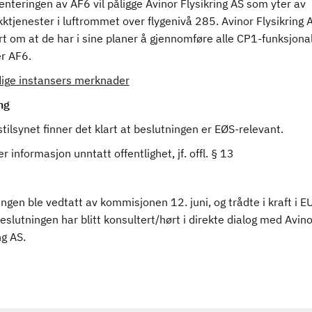
teringen av AF6 vil påligge Avinor Flysikring AS som yter av
ikktjenester i luftrommet over flygenivå 285. Avinor Flysikring 
t om at de har i sine planer å gjennomføre alle CP1-funksjonal
r AF6.
ige instansers merknader
ng
stilsynet finner det klart at beslutningen er EØS-relevant.
r informasjon unntatt offentlighet, jf. offl. § 13
ngen ble vedtatt av kommisjonen 12. juni, og trådte i kraft i EU 
slutningen har blitt konsultert/hørt i direkte dialog med Avino
ng AS.