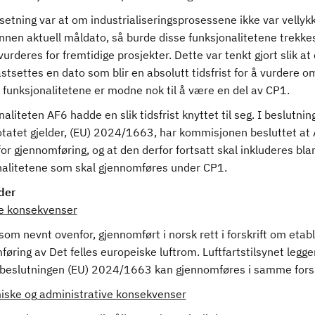
setning var at om industrialiseringsprosessene ikke var vellyk
 innen aktuell måldato, så burde disse funksjonalitetene trekke
urderes for fremtidige prosjekter. Dette var tenkt gjort slik at
astsettes en dato som blir en absolutt tidsfrist for å vurdere o
 funksjonalitetene er modne nok til å være en del av CP1.
aliteten AF6 hadde en slik tidsfrist knyttet til seg. I beslutni
otatet gjelder, (EU) 2024/1663, har kommisjonen besluttet at
r gjennomføring, og at den derfor fortsatt skal inkluderes bla
nalitetene som skal gjennomføres under CP1.
der
ge konsekvenser
som nevnt ovenfor, gjennomført i norsk rett i forskrift om etab
øring av Det felles europeiske luftrom. Luftfartstilsynet legger
 beslutningen (EU) 2024/1663 kan gjennomføres i samme forsk
ske og administrative konsekvenser