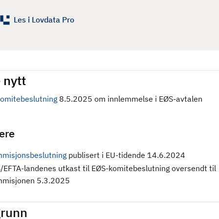
Les i Lovdata Pro
 nytt
omitebeslutning
8.5.2025 om innlemmelse i EØS-avtalen
gere
misjonsbeslutning
publisert i EU-tidende 14.6.2024
/EFTA-landenes utkast til EØS-komitebeslutning oversendt til
misjonen 5.3.2025
runn