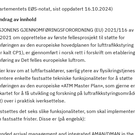
partementets EØS-notat, sist oppdatert 16.10.2024)
drag av innhold
JONENS GJENNOMFØRINGSFORORDNING (EU) 2021/116 av 
2021 om opprettelse av første fellesprosjekt til støtte for
føringen av den europeiske hovedplanen for lufttrafikkstyring
r kalt CP1), er gjennomført i norsk rett i forskrift om etablering
føring av Det felles europeiske luftrom.
ler krav om at luftfartsaktører, særlig ytere av flysikringstjenes
tere enkelte fastsatte tekniske funksjonaliteter for å støtte
føringen av den europeiske «ATM Master Plan», som gjerne er
artet for å få utvikling og forskning på luftrafikkstyringsområ
 over i praktisk iverksettelse.
stsettes det seks slike funksjonaliteter, som skal implemente
fastsatte frister. Disse er (på engelsk):
ended arrival management and integrated AMAN/DMAN in the 