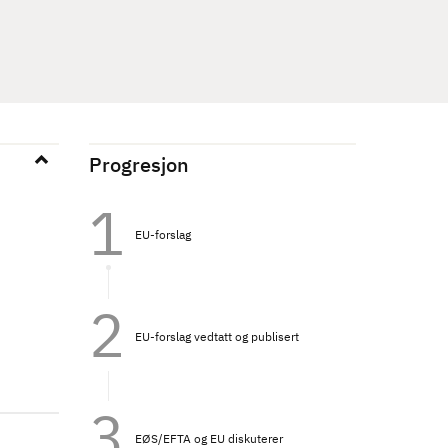
Progresjon
EU-forslag
EU-forslag vedtatt og publisert
EØS/EFTA og EU diskuterer