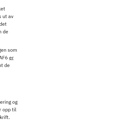
ket
s ut av
 det
m de
ngen som
 AF6
er
nt de
lering og
 opp til
rift.