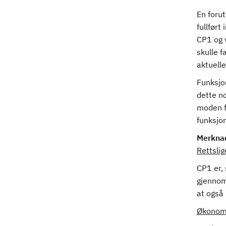
En forut
fullført
CP1 og v
skulle f
aktuelle
Funksjon
dette n
moden fo
funksjo
Merkna
Rettsli
CP1 er, 
gjennomf
at også
Økonomi