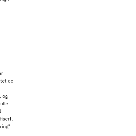
er
ktet de
, og
ulle
d
isert,
ring"