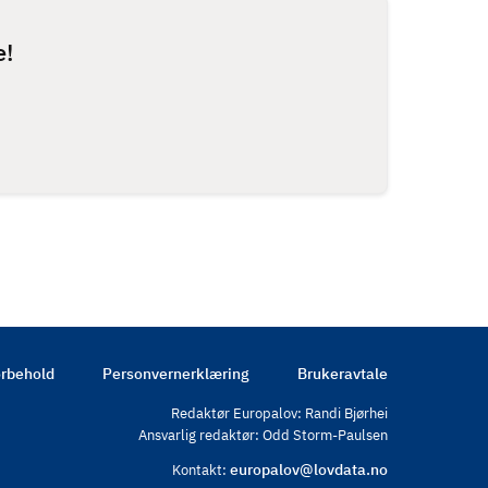
e!
rbehold
Personvernerklæring
Brukeravtale
Redaktør Europalov: Randi Bjørhei
Ansvarlig redaktør: Odd Storm-Paulsen
europalov@lovdata.no
Kontakt: