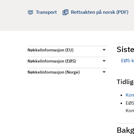
d
Transport
Rettsakten på norsk (PDF)
Siste
Nøkkelinformasjon (EU)
EØS-k
Nøkkelinformasjon (EØS)
Nøkkelinformasjon (Norge)
Tidli
Kom
EØS
Kom
Bakg