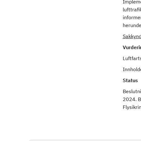
Implemen
lufttraf
informer
herunde
Sakkynd
Vurderi
Luftfart
Innholde
Status
Beslutni
2024. Be
Flysikri