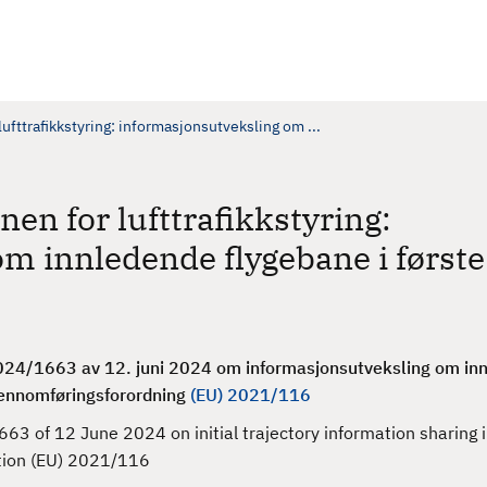
fttrafikkstyring: informasjonsutveksling om ...
en for lufttrafikkstyring:
m innledende flygebane i første
024/1663 av 12. juni 2024
om informasjonsutveksling om in
gjennomføringsforordning
(EU) 2021/116
3 of 12 June 2024 on initial trajectory information sharin
tion (EU) 2021/116