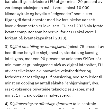
bærekraftige halvledere i EU utgjør minst 20 prosent av
verdensproduksjonen målt i verdi, minst 10 000
klimanøytrale og høysikre "edgenoder" som sikrer
tilgang til datatjenester med lav forsinkelse uansett
hvor virksomheten er lokalisert, EU har i 2025 sin første
kvantecomputer som baner vei for at EU skal være i
forkant på kvantekapasitet i 2030).
3)
Digital omstilling av næringslivet
(minst 75 prosent av
bedriftene benytter skytjenester, stordata og kunstig
intelligens, mer enn 90 prosent av unionens SMBer når
minimum et grunnleggende nivå av digital intensitet, EU
utvider tilveksten av innovative vekstbedrifter og
forbedrer deres tilgang til finansiering, noe som leder til
minst en dobling av antall såkalte "enhjørninger", dvs.
raskt voksende privateide teknologiselskaper, med
minst 1 milliard dollar i markedsverdi).
4)
Digitalisering av offentlige tjenester
(alle sentrale