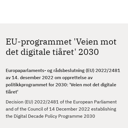
H
c
h
o
p
p
t
EU-programmet 'Veien mot
i
l
det digitale tiåret' 2030
h
o
v
Europaparlaments- og rådsbeslutning (EU) 2022/2481
e
av 14. desember 2022 om opprettelse av
d
politikkprogrammet for 2030: 'Veien mot det digitale
i
tiåret'
n
Decision (EU) 2022/2481 of the European Parliament
n
and of the Council of 14 December 2022 establishing
h
the Digital Decade Policy Programme 2030
o
l