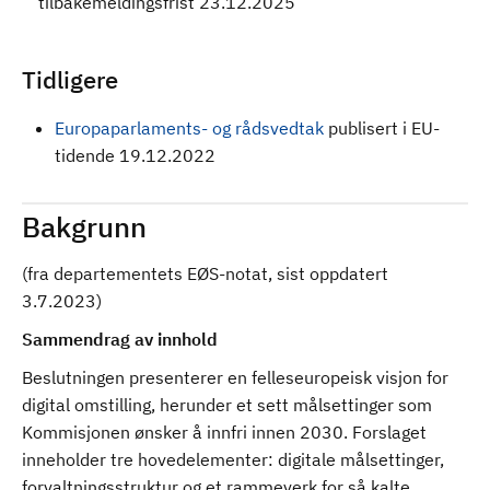
tilbakemeldingsfrist 23.12.2025
Tidligere
Europaparlaments- og rådsvedtak
publisert i EU-
tidende 19.12.2022
Bakgrunn
(fra departementets EØS-notat, sist oppdatert
3.7.2023)
Sammendrag av innhold
Beslutningen presenterer en felleseuropeisk visjon for
digital omstilling, herunder et sett målsettinger som
Kommisjonen ønsker å innfri innen 2030. Forslaget
inneholder tre hovedelementer: digitale målsettinger,
forvaltningsstruktur og et rammeverk for så kalte