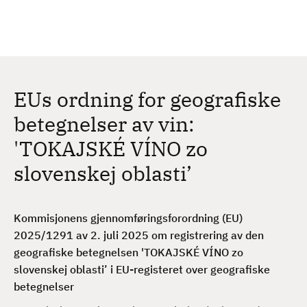
H
c
h
o
p
p
t
EUs ordning for geografiske
i
l
betegnelser av vin:
h
'TOKAJSKÉ VÍNO zo
o
v
slovenskej oblasti’
e
d
i
Kommisjonens gjennomføringsforordning (EU)
n
2025/1291 av 2. juli 2025 om registrering av den
n
geografiske betegnelsen 'TOKAJSKÉ VÍNO zo
h
slovenskej oblasti’ i EU-registeret over geografiske
o
betegnelser
l