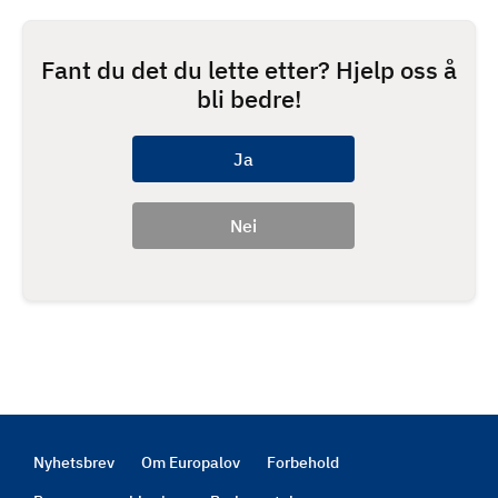
Fant du det du lette etter? Hjelp oss å
bli bedre!
Nyhetsbrev
Om Europalov
Forbehold
Footer