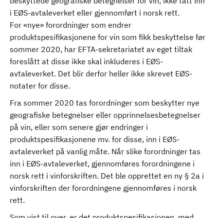
beskyttede geografiske betegnelser for vin, ikke tatt inn
i EØS-avtaleverket eller gjennomført i norsk rett.
For «nye» forordninger som endrer
produktspesifikasjonene for vin som fikk beskyttelse før
sommer 2020, har EFTA-sekretariatet av eget tiltak
foreslått at disse ikke skal inkluderes i EØS-
avtaleverket. Det blir derfor heller ikke skrevet EØS-
notater for disse.
Fra sommer 2020 tas forordninger som beskytter nye
geografiske betegnelser eller opprinnelsesbetegnelser
på vin, eller som senere gjør endringer i
produktspesifikasjonene mv. for disse, inn i EØS-
avtaleverket på vanlig måte. Når slike forordninger tas
inn i EØS-avtaleverket, gjennomføres forordningene i
norsk rett i vinforskriften. Det ble opprettet en ny § 2a i
vinforskriften der forordningene gjennomføres i norsk
rett.
Som vist til over, er det produktspesifikasjonen, med