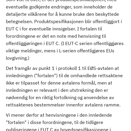
eventuelle godkjente endringer, som inneholder de
detaljerte vilkårene for å kunne bruke den beskyttede
betegnelsen. Produktspesifikasjonen blir offentliggjort i
EUT C i for eventuelle innsigelser. I fortalen til
forordningene er det en note med henvisning til
offentliggjøringen i EUT C. (I EUT-C serien offentliggjøres
viktige meldinger, mens i L-serien offentligjøres EUs
lovgivning.)
Det framgår av punkt 1 i protokoll 1 til EØS-avtalen at
innledningen ("fortalen") til de omhandlede rettsaktene
ikke er tilpasset for denne avtalens formål, men at
innledningen er relevant i den utstrekning den er
nødvendig for en riktig fortolkning og anvendelse av
rettsaktenes bestemmelser innenfor avtalens ramme.
Vi mener derfor at henvisningene i den innledende
"fortalen" i disse forordningene, til de tidligere
publiseringene i EUT C av hovedspesifikasjonene i