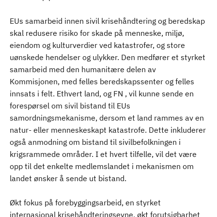
EUs samarbeid innen sivil krisehåndtering og beredskap
skal redusere risiko for skade på menneske, miljø,
eiendom og kulturverdier ved katastrofer, og store
uønskede hendelser og ulykker. Den medfører et styrket
samarbeid med den humanitære delen av
Kommisjonen, med felles beredskapssenter og felles
innsats i felt. Ethvert land, og FN , vil kunne sende en
forespørsel om sivil bistand til EUs
samordningsmekanisme, dersom et land rammes av en
natur- eller menneskeskapt katastrofe. Dette inkluderer
også anmodning om bistand til sivilbefolkningen i
krigsrammede områder. I et hvert tilfelle, vil det være
opp til det enkelte medlemslandet i mekanismen om
landet ønsker å sende ut bistand.
Økt fokus på forebyggingsarbeid, en styrket
internasjonal krisehåndteringsevne, økt forutsigbarhet