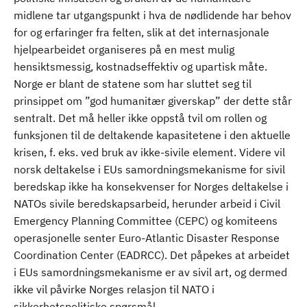
midlene tar utgangspunkt i hva de nødlidende har behov
for og erfaringer fra felten, slik at det internasjonale
hjelpearbeidet organiseres på en mest mulig
hensiktsmessig, kostnadseffektiv og upartisk måte.
Norge er blant de statene som har sluttet seg til
prinsippet om ”god humanitær giverskap” der dette står
sentralt. Det må heller ikke oppstå tvil om rollen og
funksjonen til de deltakende kapasitetene i den aktuelle
krisen, f. eks. ved bruk av ikke-sivile element. Videre vil
norsk deltakelse i EUs samordningsmekanisme for sivil
beredskap ikke ha konsekvenser for Norges deltakelse i
NATOs sivile beredskapsarbeid, herunder arbeid i Civil
Emergency Planning Committee (CEPC) og komiteens
operasjonelle senter Euro-Atlantic Disaster Response
Coordination Center (EADRCC). Det påpekes at arbeidet
i EUs samordningsmekanisme er av sivil art, og dermed
ikke vil påvirke Norges relasjon til NATO i
sikkerhetspolitiske spørsmål.