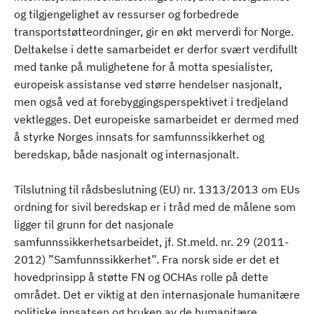
og tilgjengelighet av ressurser og forbedrede
transportstøtteordninger, gir en økt merverdi for Norge.
Deltakelse i dette samarbeidet er derfor svært verdifullt
med tanke på mulighetene for å motta spesialister,
europeisk assistanse ved større hendelser nasjonalt,
men også ved at forebyggingsperspektivet i tredjeland
vektlegges. Det europeiske samarbeidet er dermed med
å styrke Norges innsats for samfunnssikkerhet og
beredskap, både nasjonalt og internasjonalt.
Tilslutning til rådsbeslutning (EU) nr. 1313/2013 om EUs
ordning for sivil beredskap er i tråd med de målene som
ligger til grunn for det nasjonale
samfunnssikkerhetsarbeidet, jf. St.meld. nr. 29 (2011-
2012) ”Samfunnssikkerhet”. Fra norsk side er det et
hovedprinsipp å støtte FN og OCHAs rolle på dette
området. Det er viktig at den internasjonale humanitære
politiske innsatsen og bruken av de humanitære