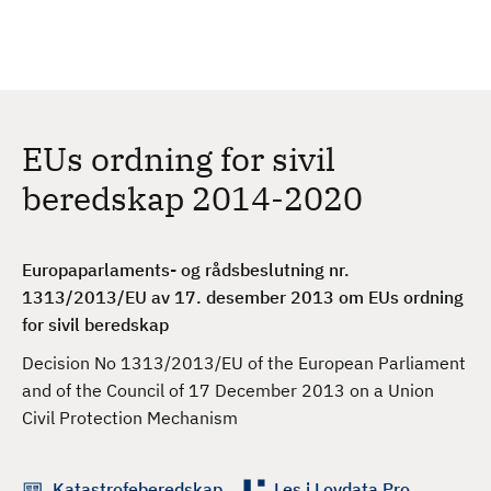
H
c
h
o
p
p
t
EUs ordning for sivil
i
l
beredskap 2014-2020
h
o
v
Europaparlaments- og rådsbeslutning nr.
e
1313/2013/EU av 17. desember 2013 om EUs ordning
d
for sivil beredskap
i
Decision No 1313/2013/EU of the European Parliament
n
and of the Council of 17 December 2013 on a Union
n
Civil Protection Mechanism
h
o
l
Katastrofeberedskap
Les i Lovdata Pro