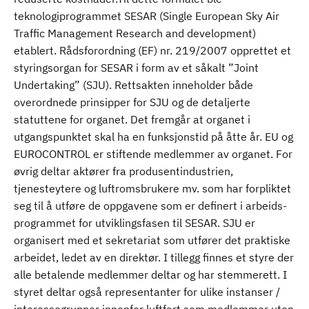
teknologiprogrammet SESAR (Single European Sky Air
Traffic Management Research and development)
etablert. Rådsforordning (EF) nr. 219/2007 opprettet et
styringsorgan for SESAR i form av et såkalt ”Joint
Undertaking” (SJU). Rettsakten inneholder både
overordnede prinsipper for SJU og de detaljerte
statuttene for organet. Det fremgår at organet i
utgangspunktet skal ha en funksjonstid på åtte år. EU og
EUROCONTROL er stiftende medlemmer av organet. For
øvrig deltar aktører fra produsentindustrien,
tjenesteytere og luftromsbrukere mv. som har forpliktet
seg til å utføre de oppgavene som er definert i arbeids­
programmet for utviklingsfasen til SESAR. SJU er
organisert med et sekretariat som utfører det praktiske
arbeidet, ledet av en direktør. I tillegg finnes et styre der
alle betalende medlemmer deltar og har stemmerett. I
styret deltar også representanter for ulike instanser /