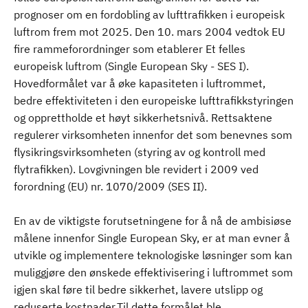
prognoser om en fordobling av lufttrafikken i europeisk
luftrom frem mot 2025. Den 10. mars 2004 vedtok EU
fire rammeforordninger som etablerer Et felles
europeisk luftrom (Single European Sky - SES I).
Hovedformålet var å øke kapasiteten i luftrommet,
bedre effektiviteten i den europeiske lufttrafikkstyringen
og opprettholde et høyt sikkerhetsnivå. Rettsaktene
regulerer virksomheten innenfor det som benevnes som
flysikringsvirksomheten (styring av og kontroll med
flytrafikken). Lovgivningen ble revidert i 2009 ved
forordning (EU) nr. 1070/2009 (SES II).
En av de viktigste forutsetningene for å nå de ambisiøse
målene innenfor Single European Sky, er at man evner å
utvikle og implementere teknologiske løsninger som kan
muliggjøre den ønskede effektivisering i luftrommet som
igjen skal føre til bedre sikkerhet, lavere utslipp og
reduserte kostnader.Til dette formålet ble