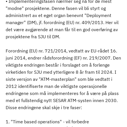
• Implementeringsfasen nærmer seg nå for de mest
"modne" prosjektene. Denne fasen vil bli styrt og
administrert av et eget organ benevnt "Deployment
manager" (DM), jf. forordning (EU) nr. 409/2013. Her vil
det være avgjørende at man får til en god overføring av
prosjektene fra SJU til DM.
Forordning (EU) nr. 721/2014, vedtatt av EU-rådet 16.
juni 2014, endrer rådsforordning (EF) nr. 219/2007. Den
viktigste endringen består i forslaget om å forlenge
virketiden for SJU med ytterligere 8 år fram til 2024. I
siste versjon av "ATM-masterplan" som ble vedtatt i
2012 identifiserte man de viktigste operasjonelle
endringene som må implementeres for å være på plass
med et fullstendig nytt SESAR ATM-systen innen 2030.
Disse endringene skal skje i tre faser:
1. "Time based operations" - vil forbedre