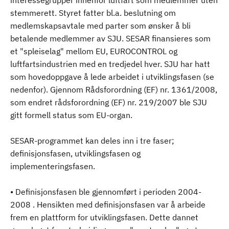
interessegrupper innenfor luftfart som medlemmer uten
stemmerett. Styret fatter bl.a. beslutning om
medlemskapsavtale med parter som ønsker å bli
betalende medlemmer av SJU. SESAR finansieres som
et "spleiselag" mellom EU, EUROCONTROL og
luftfartsindustrien med en tredjedel hver. SJU har hatt
som hovedoppgave å lede arbeidet i utviklingsfasen (se
nedenfor). Gjennom Rådsforordning (EF) nr. 1361/2008,
som endret rådsforordning (EF) nr. 219/2007 ble SJU
gitt formell status som EU-organ.
SESAR-programmet kan deles inn i tre faser;
definisjonsfasen, utviklingsfasen og
implementeringsfasen.
• Definisjonsfasen ble gjennomført i perioden 2004-
2008 . Hensikten med definisjonsfasen var å arbeide
frem en plattform for utviklingsfasen. Dette dannet