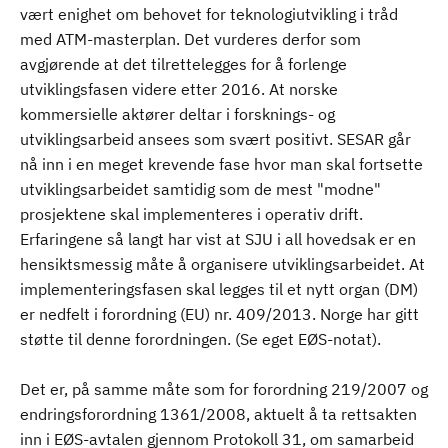
vært enighet om behovet for teknologiutvikling i tråd
med ATM-masterplan. Det vurderes derfor som
avgjørende at det tilrettelegges for å forlenge
utviklingsfasen videre etter 2016. At norske
kommersielle aktører deltar i forsknings- og
utviklingsarbeid ansees som svært positivt. SESAR går
nå inn i en meget krevende fase hvor man skal fortsette
utviklingsarbeidet samtidig som de mest "modne"
prosjektene skal implementeres i operativ drift.
Erfaringene så langt har vist at SJU i all hovedsak er en
hensiktsmessig måte å organisere utviklingsarbeidet. At
implementeringsfasen skal legges til et nytt organ (DM)
er nedfelt i forordning (EU) nr. 409/2013. Norge har gitt
støtte til denne forordningen. (Se eget EØS-notat).
Det er, på samme måte som for forordning 219/2007 og
endringsforordning 1361/2008, aktuelt å ta rettsakten
inn i EØS-avtalen gjennom Protokoll 31, om samarbeid