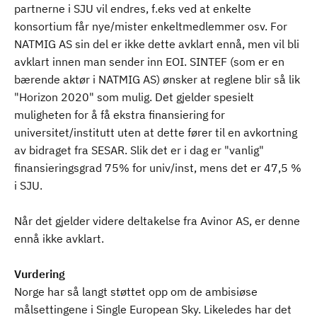
partnerne i SJU vil endres, f.eks ved at enkelte
konsortium får nye/mister enkeltmedlemmer osv. For
NATMIG AS sin del er ikke dette avklart ennå, men vil bli
avklart innen man sender inn EOI. SINTEF (som er en
bærende aktør i NATMIG AS) ønsker at reglene blir så lik
"Horizon 2020" som mulig. Det gjelder spesielt
muligheten for å få ekstra finansiering for
universitet/institutt uten at dette fører til en avkortning
av bidraget fra SESAR. Slik det er i dag er "vanlig"
finansieringsgrad 75% for univ/inst, mens det er 47,5 %
i SJU.
Når det gjelder videre deltakelse fra Avinor AS, er denne
ennå ikke avklart.
Vurdering
Norge har så langt støttet opp om de ambisiøse
målsettingene i Single European Sky. Likeledes har det