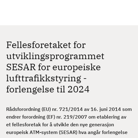
H
c
h
o
p
p
t
Fellesforetaket for
i
l
utviklingsprogrammet
h
SESAR for europeiske
o
v
lufttrafikkstyring -
e
forlengelse til 2024
d
i
n
Rådsforordning (EU) nr. 721/2014 av 16. juni 2014 som
n
endrer forordning (EF) nr. 219/2007 om etablering av
h
et fellesforetak for å utvikle den nye generasjon
o
europeisk ATM-system (SESAR) hva angår forlengelse
l