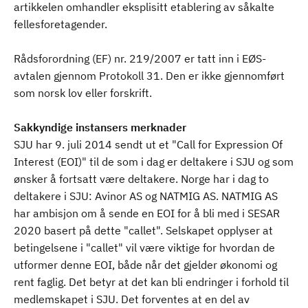
artikkelen omhandler eksplisitt etablering av såkalte
fellesforetagender.
Rådsforordning (EF) nr. 219/2007 er tatt inn i EØS-
avtalen gjennom Protokoll 31. Den er ikke gjennomført
som norsk lov eller forskrift.
Sakkyndige instansers merknader
SJU har 9. juli 2014 sendt ut et "Call for Expression Of
Interest (EOI)" til de som i dag er deltakere i SJU og som
ønsker å fortsatt være deltakere. Norge har i dag to
deltakere i SJU: Avinor AS og NATMIG AS. NATMIG AS
har ambisjon om å sende en EOI for å bli med i SESAR
2020 basert på dette "callet". Selskapet opplyser at
betingelsene i "callet" vil være viktige for hvordan de
utformer denne EOI, både når det gjelder økonomi og
rent faglig. Det betyr at det kan bli endringer i forhold til
medlemskapet i SJU. Det forventes at en del av