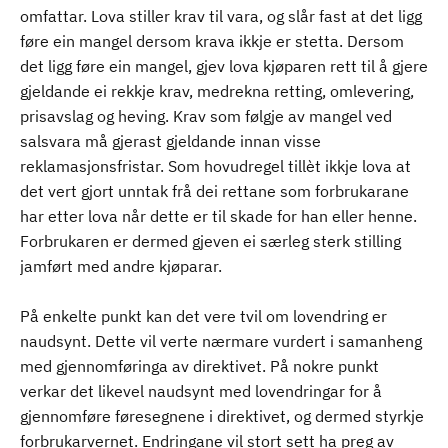
omfattar. Lova stiller krav til vara, og slår fast at det ligg
føre ein mangel dersom krava ikkje er stetta. Dersom
det ligg føre ein mangel, gjev lova kjøparen rett til å gjere
gjeldande ei rekkje krav, medrekna retting, omlevering,
prisavslag og heving. Krav som følgje av mangel ved
salsvara må gjerast gjeldande innan visse
reklamasjonsfristar. Som hovudregel tillèt ikkje lova at
det vert gjort unntak frå dei rettane som forbrukarane
har etter lova når dette er til skade for han eller henne.
Forbrukaren er dermed gjeven ei særleg sterk stilling
jamført med andre kjøparar.
På enkelte punkt kan det vere tvil om lovendring er
naudsynt. Dette vil verte nærmare vurdert i samanheng
med gjennomføringa av direktivet. På nokre punkt
verkar det likevel naudsynt med lovendringar for å
gjennomføre føresegnene i direktivet, og dermed styrkje
forbrukarvernet. Endringane vil stort sett ha preg av