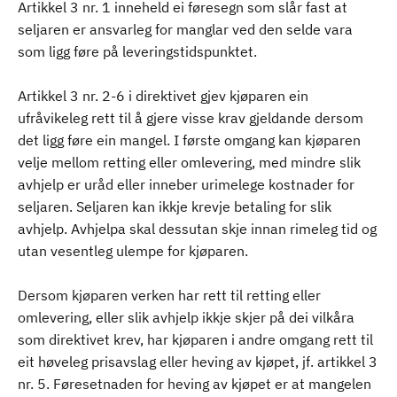
Artikkel 3 nr. 1 inneheld ei føresegn som slår fast at
seljaren er ansvarleg for manglar ved den selde vara
som ligg føre på leveringstidspunktet.
Artikkel 3 nr. 2-6 i direktivet gjev kjøparen ein
ufråvikeleg rett til å gjere visse krav gjeldande dersom
det ligg føre ein mangel. I første omgang kan kjøparen
velje mellom retting eller omlevering, med mindre slik
avhjelp er uråd eller inneber urimelege kostnader for
seljaren. Seljaren kan ikkje krevje betaling for slik
avhjelp. Avhjelpa skal dessutan skje innan rimeleg tid og
utan vesentleg ulempe for kjøparen.
Dersom kjøparen verken har rett til retting eller
omlevering, eller slik avhjelp ikkje skjer på dei vilkåra
som direktivet krev, har kjøparen i andre omgang rett til
eit høveleg prisavslag eller heving av kjøpet, jf. artikkel 3
nr. 5. Føresetnaden for heving av kjøpet er at mangelen