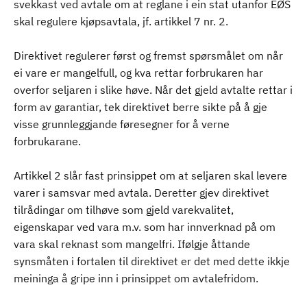
svekkast ved avtale om at reglane i ein stat utanfor EØS
skal regulere kjøpsavtala, jf. artikkel 7 nr. 2.
Direktivet regulerer først og fremst spørsmålet om når
ei vare er mangelfull, og kva rettar forbrukaren har
overfor seljaren i slike høve. Når det gjeld avtalte rettar i
form av garantiar, tek direktivet berre sikte på å gje
visse grunnleggjande føresegner for å verne
forbrukarane.
Artikkel 2 slår fast prinsippet om at seljaren skal levere
varer i samsvar med avtala. Deretter gjev direktivet
tilrådingar om tilhøve som gjeld varekvalitet,
eigenskapar ved vara m.v. som har innverknad på om
vara skal reknast som mangelfri. Ifølgje åttande
synsmåten i fortalen til direktivet er det med dette ikkje
meininga å gripe inn i prinsippet om avtalefridom.