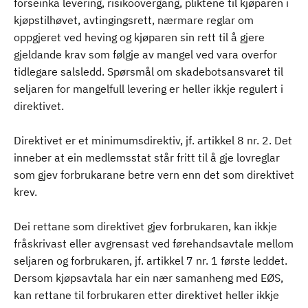
forseinka levering, risikoovergang, pliktene til kjøparen i
kjøpstilhøvet, avtingingsrett, nærmare reglar om
oppgjeret ved heving og kjøparen sin rett til å gjere
gjeldande krav som følgje av mangel ved vara overfor
tidlegare salsledd. Spørsmål om skadebotsansvaret til
seljaren for mangelfull levering er heller ikkje regulert i
direktivet.
Direktivet er et minimumsdirektiv, jf. artikkel 8 nr. 2. Det
inneber at ein medlemsstat står fritt til å gje lovreglar
som gjev forbrukarane betre vern enn det som direktivet
krev.
Dei rettane som direktivet gjev forbrukaren, kan ikkje
fråskrivast eller avgrensast ved førehandsavtale mellom
seljaren og forbrukaren, jf. artikkel 7 nr. 1 første leddet.
Dersom kjøpsavtala har ein nær samanheng med EØS,
kan rettane til forbrukaren etter direktivet heller ikkje