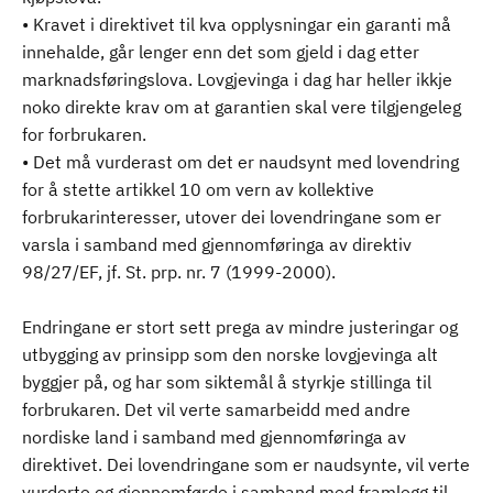
• Kravet i direktivet til kva opplysningar ein garanti må
innehalde, går lenger enn det som gjeld i dag etter
marknadsføringslova. Lovgjevinga i dag har heller ikkje
noko direkte krav om at garantien skal vere tilgjengeleg
for forbrukaren.
• Det må vurderast om det er naudsynt med lovendring
for å stette artikkel 10 om vern av kollektive
forbrukarinteresser, utover dei lovendringane som er
varsla i samband med gjennomføringa av direktiv
98/27/EF, jf. St. prp. nr. 7 (1999-2000).
Endringane er stort sett prega av mindre justeringar og
utbygging av prinsipp som den norske lovgjevinga alt
byggjer på, og har som siktemål å styrkje stillinga til
forbrukaren. Det vil verte samarbeidd med andre
nordiske land i samband med gjennomføringa av
direktivet. Dei lovendringane som er naudsynte, vil verte
vurderte og gjennomførde i samband med framlegg til