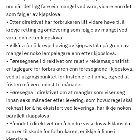
om når det ligg føre ein mangel ved vara, vidare enn det
som følgjer av kjøpslova.
• Etter direktivet har forbrukaren litt vidare høve til å
krevje retting og omlevering som følgje av mangel ved
vara, enn etter kjøpslova.
• Vilkåra for å krevje heving av kjøpsavtala på grunn av
mangel er noko lempelegare enn etter kjøpslova.
• Føresegnene i direktivet om relativ reklamasjonsfrist
er laglegare for forbrukaren enn føresegnene i kjøpslova,
ved at utgangspunktet for fristen er eit anna, og ved at
fristen må vere minst to månader.
• Føresegna i direktivet om at manglar som viser seg
innan seks månader etter levering, som hovudregel skal
reknast for å ha eksistert ved leveringa, har ikkje nokon
parallell i kjøpslova.
• Påbodet i direktivet om å hindre visse lovvalsklausular
som er til skade for forbrukaren, er ikkje å finne i
kjøpslova.