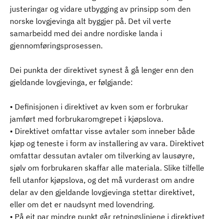
justeringar og vidare utbygging av prinsipp som den
norske lovgjevinga alt byggjer på. Det vil verte
samarbeidd med dei andre nordiske landa i
gjennomføringsprosessen.
Dei punkta der direktivet synest å gå lenger enn den
gjeldande lovgjevinga, er følgjande:
• Definisjonen i direktivet av kven som er forbrukar
jamført med forbrukaromgrepet i kjøpslova.
• Direktivet omfattar visse avtaler som inneber både
kjøp og teneste i form av installering av vara. Direktivet
omfattar dessutan avtaler om tilverking av lausøyre,
sjølv om forbrukaren skaffar alle materiala. Slike tilfelle
fell utanfor kjøpslova, og det må vurderast om andre
delar av den gjeldande lovgjevinga stettar direktivet,
eller om det er naudsynt med lovendring.
• På eit par mindre punkt går retningslinjene i direktivet