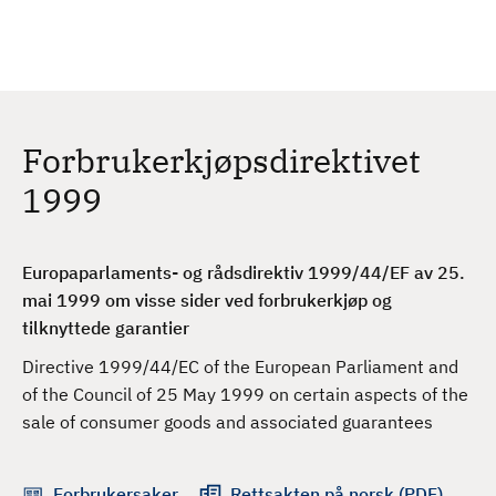
H
c
h
o
p
p
t
Forbrukerkjøpsdirektivet
i
l
1999
h
o
v
Europaparlaments- og rådsdirektiv 1999/44/EF av 25.
e
mai 1999 om visse sider ved forbrukerkjøp og
d
tilknyttede garantier
i
Directive 1999/44/EC of the European Parliament and
n
of the Council of 25 May 1999 on certain aspects of the
n
sale of consumer goods and associated guarantees
h
o
l
Forbrukersaker
Rettsakten på norsk (PDF)