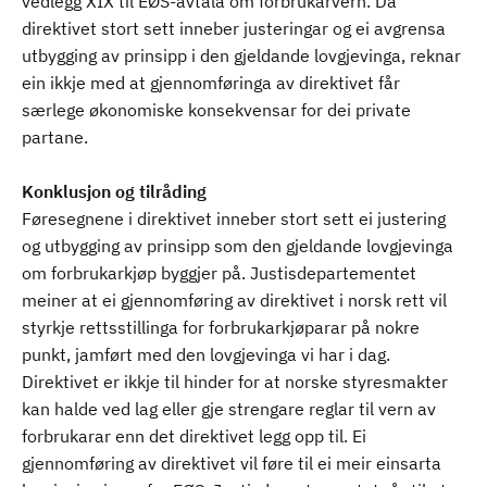
vedlegg XIX til EØS-avtala om forbrukarvern. Då
direktivet stort sett inneber justeringar og ei avgrensa
utbygging av prinsipp i den gjeldande lovgjevinga, reknar
ein ikkje med at gjennomføringa av direktivet får
særlege økonomiske konsekvensar for dei private
partane.
Konklusjon og tilråding
Føresegnene i direktivet inneber stort sett ei justering
og utbygging av prinsipp som den gjeldande lovgjevinga
om forbrukarkjøp byggjer på. Justisdepartementet
meiner at ei gjennomføring av direktivet i norsk rett vil
styrkje rettsstillinga for forbrukarkjøparar på nokre
punkt, jamført med den lovgjevinga vi har i dag.
Direktivet er ikkje til hinder for at norske styresmakter
kan halde ved lag eller gje strengare reglar til vern av
forbrukarar enn det direktivet legg opp til. Ei
gjennomføring av direktivet vil føre til ei meir einsarta