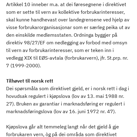
Artikkel 10 inneber m.a. at dei føresegnene i direktivet
som er sette til vern av kollektive forbrukarinteresser,
skal kunne handhevast over landegrensene ved hjelp av
visse forbrukarorganisasjonar som er særleg peika ut av
den einskilde medlemsstaten. Ordninga byggjer på
direktiv 98/27/EF om nedlegging av forbod med omsyn
til vern av forbrukarinteresser, som er teken inn i
vedlegg XIX til EØS-avtala (forbrukarvern), jfr. St.prp. nr.
7 (1999-2000).
Tilhøvet til norsk rett
Dei spørsmåla som direktivet gjeld, er i norsk rett i dag i
hovudsak regulert i kjøpslova (lov av 13. mai 1988 nr.
27). Bruken av garantiar i marknadsføring er regulert i
marknadsføringslova (lov av 16. juni 1972 nr. 47).
Kjøpslova går alt temmeleg langt når det gjeld å gje
forbrukaren vern, òg på dei områda som direktivet