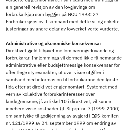
ein generell revisjon av den lovgjevinga om
forbrukarkjøp som byggjer på NOU 1993: 27
Forbrukerkjøpslov. I samband med dette vil òg enkelte
justeringar av andre delar av lovverket verte vurderte.
Administrative og økonomiske konsekvensar
Direktivet gjeld tilhøvet mellom næringsdrivande og
forbrukarar. Innlemminga vil dermed ikkje få nemnande
administrative eller budsjettmessige konsekvensar for
offentlege styresmakter, ut over visse utgifter i
samband med informasjon til forbrukarane den første
tida etter at direktivet er gjennomført. Systemet med
vern av kollektive forbrukarinteresser over
landegrensene, jf. artikkel 10 i direktivet, vil kunne
innebere visse kostnader (jf. St.prp. nr. 7 (1999-2000)
om samtykke til godkjenning av avgjerd i EØS-komiten
nr. 121/1999 av 24. september 1999 om endring av