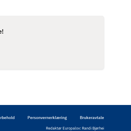
e!
rbehold
Personvernerklæring
Brukeravtale
Redaktør Europalov: Randi Bjørhei