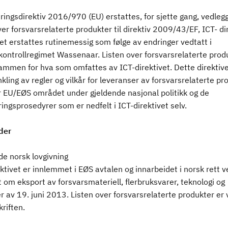
ingsdirektiv 2016/970 (EU) erstattes, for sjette gang, vedlegg
ver forsvarsrelaterte produkter til direktiv 2009/43/EF, ICT- dir
t erstattes rutinemessig som følge av endringer vedtatt i
kontrollregimet Wassenaar. Listen over forsvarsrelaterte prod
rammen for hva som omfattes av ICT-direktivet. Dette direktiv
nkling av regler og vilkår for leveranser av forsvarsrelaterte pr
r EU/EØS området under gjeldende nasjonal politikk og de
ringsprosedyrer som er nedfelt i ICT-direktivet selv.
der
de norsk lovgivning
ktivet er innlemmet i EØS avtalen og innarbeidet i norsk rett v
t om eksport av forsvarsmateriell, flerbruksvarer, teknologi og
r av 19. juni 2013. Listen over forsvarsrelaterte produkter er
skriften.