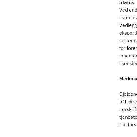
Status
Ved endr
listen o
Vedlegge
eksport
setter 
for fore
innenfo
lisensie
Merkna
Gjelden
ICT-dire
Forskrif
tjeneste
I til for