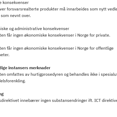
ge konsekvenser
ver forsvarsrealterte produkter må innarbeides som nytt vedleg
t som nevnt over.
ske og administrative konsekvenser
ten får ingen økonomiske konsekvenser i Norge for private.
ten får ingen økonomiske konsekvenser i Norge for offentlige
eter.
ige instansers merknader
ten omfattes av hurtigprosedyren og behandles ikke i spesialu
elsforenkling.
ng
direktivet innebærer ingen substansendringer ift. ICT direktiv