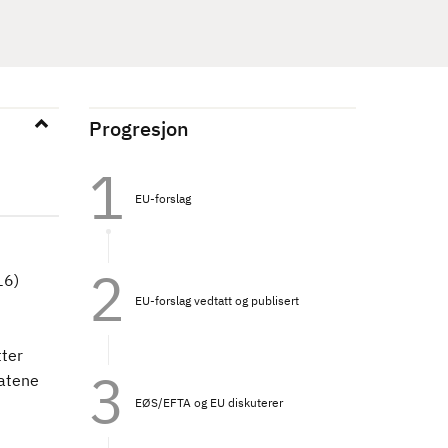
Progresjon
EU-forslag
16)
EU-forslag vedtatt og publisert
tter
tatene
EØS/EFTA og EU diskuterer