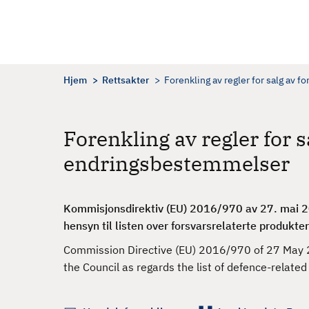
H
o
p
p
t
Hjem
Rettsakter
Forenkling av regler for salg av 
i
l
h
Forenkling av regler for 
o
endringsbestemmelser
v
e
d
Kommisjonsdirektiv (EU) 2016/970 av 27. mai 
i
hensyn til listen over forsvarsrelaterte produkter
n
n
Commission Directive (EU) 2016/970 of 27 May 
h
the Council as regards the list of defence-relate
o
l