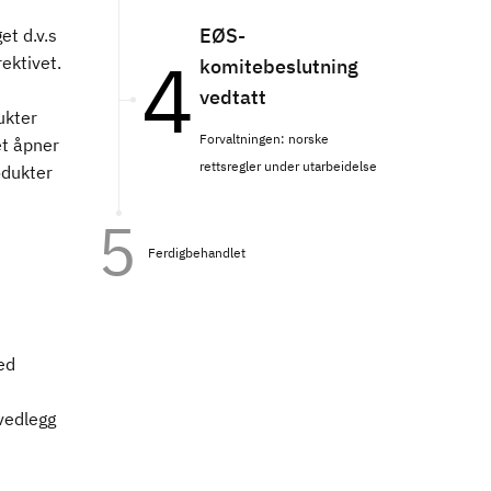
EØS-
et d.v.s
ektivet.
komitebeslutning
vedtatt
ukter
Forvaltningen: norske
et åpner
rettsregler under utarbeidelse
odukter
Ferdigbehandlet
ed
 vedlegg