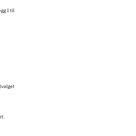
g I til
tvalget
et.