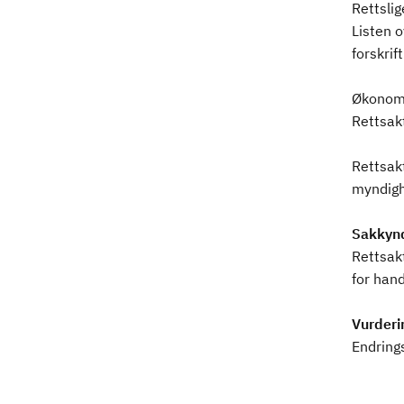
Rettsli
Listen o
forskrif
Økonomi
Rettsak
Rettsak
myndigh
Sakkynd
Rettsak
for hand
Vurderi
Endrings