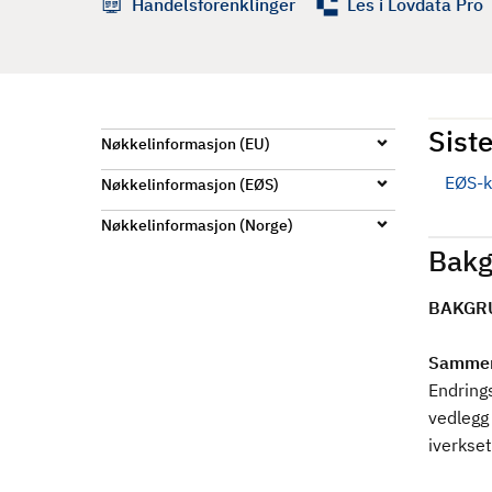
Handelsforenklinger
Les i Lovdata Pro
d
Siste
Nøkkelinformasjon (EU)
EØS-k
Nøkkelinformasjon (EØS)
Nøkkelinformasjon (Norge)
Bakg
BAKGR
Sammen
Endring
vedlegg
iverkse