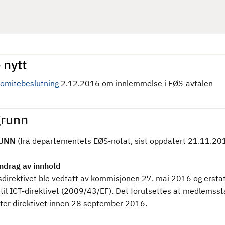
 nytt
omitebeslutning
2.12.2016 om innlemmelse i EØS-avtalen
runn
UNN
(fra departementets EØS-notat, sist oppdatert 21.11.20
drag av innhold
sdirektivet ble vedtatt av kommisjonen 27. mai 2016 og ersta
 til ICT-direktivet (2009/43/EF). Det forutsettes at medlemss
tter direktivet innen 28 september 2016.