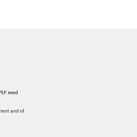
c
h
3/EF med
ment and of