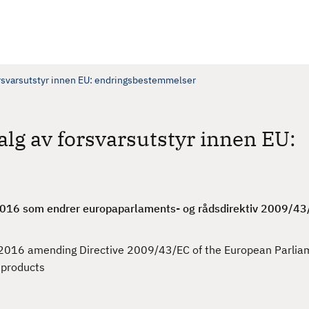
forsvarsutstyr innen EU: endringsbestemmelser
salg av forsvarsutstyr innen EU:
2016 som endrer europaparlaments- og rådsdirektiv 2009/4
2016 amending Directive 2009/43/EC of the European Parlia
d products