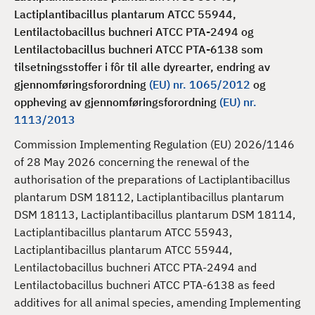
d
Lactiplantibacillus plantarum ATCC 55944,
Lentilactobacillus buchneri ATCC PTA-2494 og
Lentilactobacillus buchneri ATCC PTA-6138 som
tilsetningsstoffer i fôr til alle dyrearter, endring av
gjennomføringsforordning
(EU) nr. 1065/2012
og
oppheving av gjennomføringsforordning
(EU) nr.
1113/2013
Commission Implementing Regulation (EU) 2026/1146
of 28 May 2026 concerning the renewal of the
authorisation of the preparations of Lactiplantibacillus
plantarum DSM 18112, Lactiplantibacillus plantarum
DSM 18113, Lactiplantibacillus plantarum DSM 18114,
Lactiplantibacillus plantarum ATCC 55943,
Lactiplantibacillus plantarum ATCC 55944,
Lentilactobacillus buchneri ATCC PTA-2494 and
Lentilactobacillus buchneri ATCC PTA-6138 as feed
additives for all animal species, amending Implementing