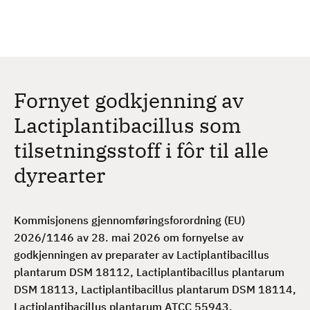
H
c
h
o
p
p
t
Fornyet godkjenning av
i
l
Lactiplantibacillus som
h
tilsetningsstoff i fôr til alle
o
v
dyrearter
e
d
i
Kommisjonens gjennomføringsforordning (EU)
n
2026/1146 av 28. mai 2026 om fornyelse av
n
godkjenningen av preparater av Lactiplantibacillus
h
plantarum DSM 18112, Lactiplantibacillus plantarum
o
DSM 18113, Lactiplantibacillus plantarum DSM 18114,
l
Lactiplantibacillus plantarum ATCC 55943,