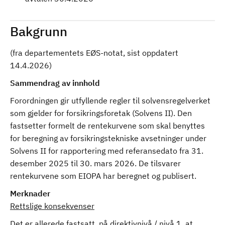
Bakgrunn
(fra departementets EØS-notat, sist oppdatert
14.4.2026)
Sammendrag av innhold
Forordningen gir utfyllende regler til solvensregelverket
som gjelder for forsikringsforetak (Solvens II). Den
fastsetter formelt de rentekurvene som skal benyttes
for beregning av forsikringstekniske avsetninger under
Solvens II for rapportering med referansedato fra 31.
desember 2025 til 30. mars 2026. De tilsvarer
rentekurvene som EIOPA har beregnet og publisert.
Merknader
Rettslige konsekvenser
Det er allerede fastsatt, på direktivnivå / nivå 1, at