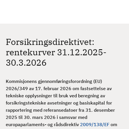
H
c
h
o
p
p
t
Forsikringsdirektivet:
i
l
rentekurver 31.12.2025-
h
30.3.2026
o
v
e
Kommisjonens gjennomføringsforordning (EU)
d
2026/349 av 17. februar 2026 om fastsettelse av
i
tekniske opplysninger til bruk ved beregning av
n
forsikringstekniske avsetninger og basiskapital for
n
rapportering med referansedatoer fra 31. desember
h
2025 til 30. mars 2026 i samsvar med
o
europaparlaments- og rådsdirektiv
2009/138/EF
om
l