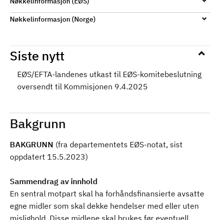
Nøkkelinformasjon (EØS)
Nøkkelinformasjon (Norge)
Siste nytt
EØS/EFTA-landenes utkast til EØS-komitebeslutning
oversendt til Kommisjonen 9.4.2025
Bakgrunn
BAKGRUNN
(fra departementets EØS-notat, sist
oppdatert 15.5.2023)
Sammendrag av innhold
En sentral motpart skal ha forhåndsfinansierte avsatte
egne midler som skal dekke hendelser med eller uten
mislighold. Disse midlene skal brukes før eventuell