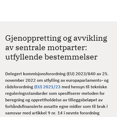
H
c
h
o
p
p
t
Gjenoppretting og avvikling
i
l
av sentrale motparter:
h
utfyllende bestemmelser
o
v
e
Delegert kommisjonsforordning (EU) 2023/840 av 25.
d
november 2022 om utfylling av europaparlaments- og
i
rådsforordning
(EU) 2021/23
med hensyn til tekniske
n
reguleringsstandarder som spesifiserer metoden for
n
beregning og opprettholdelse av tilleggsbeløpet av
h
forhåndsfinansierte avsatte egne midler som til bruk i
o
samsvar med artikkel 9 nr. 14 i nevnte forordning
l