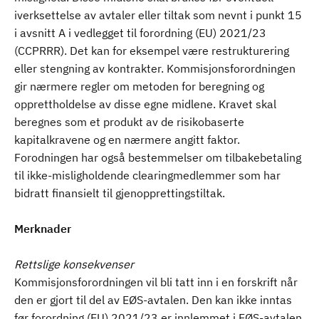
iverksettelse av avtaler eller tiltak som nevnt i punkt 15
i avsnitt A i vedlegget til forordning (EU) 2021/23
(CCPRRR). Det kan for eksempel være restrukturering
eller stengning av kontrakter. Kommisjonsforordningen
gir nærmere regler om metoden for beregning og
opprettholdelse av disse egne midlene. Kravet skal
beregnes som et produkt av de risikobaserte
kapitalkravene og en nærmere angitt faktor.
Forodningen har også bestemmelser om tilbakebetaling
til ikke-misligholdende clearingmedlemmer som har
bidratt finansielt til gjenopprettingstiltak.
Merknader
Rettslige konsekvenser
Kommisjonsforordningen vil bli tatt inn i en forskrift når
den er gjort til del av EØS-avtalen. Den kan ikke inntas
før forordning (EU) 2021/23 er innlemmet i EØS-avtalen.