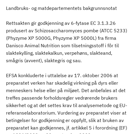
Landbruks- og matdepartementets bakgrunnsnotat
Rettsakten gir godkjenning av 6-fytase EC 3.1.3.26
produsert av Schizosaccharomyces pombe (ATCC 5233)
(Phyzyme XP 5000G, Phyzyme XP 5000L) fra firma
Danisco Animal Nutrition som tilsetningsstoff i fôr til
slaktekylling, slaktekalkun, verpehøns, slakteand,
smågris (avvent), slaktegris og sau.
EFSA konkluderte i uttalelse av 17. oktober 2006 at
preparatet verken har skadelig virkning på dyrs eller
menneskers helse eller på miljøet. Det anbefales at det
treffes passende forholdsregler vedrørende brukers
sikkerhet og at det settes krav til analysemetode og EU-
referanselaboratorium. Vurdering av preparatet viser at
betingelser for godkjenning er oppfylt, slik at bruken av
preparatet kan godkjennes, jf. artikkel 5 i forordning (EF)