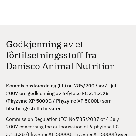
H
c
h
o
p
p
t
Godkjenning av et
i
l
fôrtilsetningsstoff fra
h
Danisco Animal Nutrition
o
v
e
Kommisjonsforordning (EF) nr. 785/2007 av 4. juli
d
2007 om godkjenning av 6-fytase EC 3.1.3.26
i
(Phyzyme XP 5000G / Phyzyme XP 5000L) som
n
tilsetningsstoff i fôrvarer
n
h
Commission Regulation (EC) No 785/2007 of 4 July
o
2007 concerning the authorisation of 6-phytase EC
l
3.1.3.26 (Phyzyme XP 5000G Phyzyme XP 5000L) as a