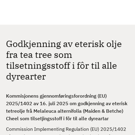
H
c
h
o
p
p
t
Godkjenning av eterisk olje
i
l
fra tea tree som
h
tilsetningsstoff i fôr til alle
o
v
dyrearter
e
d
i
Kommisjonens gjennomføringsforordning (EU)
n
2025/1402 av 16. juli 2025 om godkjenning av eterisk
n
tetreolje frå Melaleuca alternifolia (Maiden & Betche)
h
Cheel som tilsetjingsstoff i fôr til alle dyreartar
o
Commission Implementing Regulation (EU) 2025/1402
l