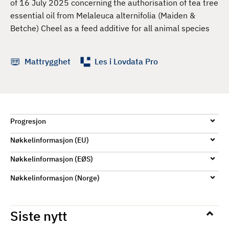
of 16 July 2025 concerning the authorisation of tea tree
d
essential oil from Melaleuca alternifolia (Maiden &
Betche) Cheel as a feed additive for all animal species
Mattrygghet
Les i Lovdata Pro
Progresjon
Nøkkelinformasjon (EU)
Nøkkelinformasjon (EØS)
Nøkkelinformasjon (Norge)
Siste nytt