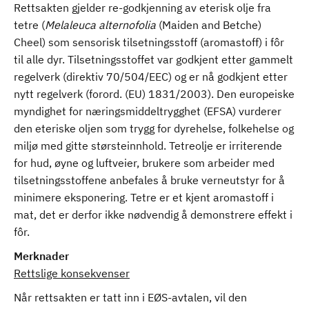
Rettsakten gjelder re-godkjenning av eterisk olje fra
tetre (
Melaleuca alternofolia
(Maiden and Betche)
Cheel) som sensorisk tilsetningsstoff (aromastoff) i fôr
til alle dyr. Tilsetningsstoffet var godkjent etter gammelt
regelverk (direktiv 70/504/EEC) og er nå godkjent etter
nytt regelverk (forord. (EU) 1831/2003). Den europeiske
myndighet for næringsmiddeltrygghet (EFSA) vurderer
den eteriske oljen som trygg for dyrehelse, folkehelse og
miljø med gitte størsteinnhold. Tetreolje er irriterende
for hud, øyne og luftveier, brukere som arbeider med
tilsetningsstoffene anbefales å bruke verneutstyr for å
minimere eksponering. Tetre er et kjent aromastoff i
mat, det er derfor ikke nødvendig å demonstrere effekt i
fôr.
Merknader
Rettslige konsekvenser
Når rettsakten er tatt inn i EØS-avtalen, vil den