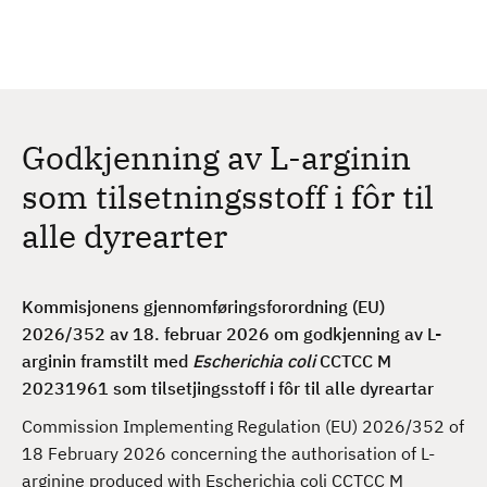
H
c
h
o
p
p
t
Godkjenning av L-arginin
i
l
som tilsetningsstoff i fôr til
h
alle dyrearter
o
v
e
Kommisjonens gjennomføringsforordning (EU)
d
2026/352 av 18. februar 2026 om godkjenning av L-
i
arginin framstilt med
Escherichia coli
CCTCC M
n
20231961 som tilsetjingsstoff i fôr til alle dyreartar
n
h
Commission Implementing Regulation (EU) 2026/352 of
o
18 February 2026 concerning the authorisation of L-
l
arginine produced with Escherichia coli CCTCC M