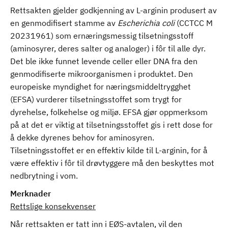
Rettsakten gjelder godkjenning av L-arginin produsert av
en genmodifisert stamme av
Escherichia coli
(CCTCC M
20231961) som ernæringsmessig tilsetningsstoff
(aminosyrer, deres salter og analoger) i fôr til alle dyr.
Det ble ikke funnet levende celler eller DNA fra den
genmodifiserte mikroorganismen i produktet. Den
europeiske myndighet for næringsmiddeltrygghet
(EFSA) vurderer tilsetningsstoffet som trygt for
dyrehelse, folkehelse og miljø. EFSA gjør oppmerksom
på at det er viktig at tilsetningsstoffet gis i rett dose for
å dekke dyrenes behov for aminosyren.
Tilsetningsstoffet er en effektiv kilde til L-arginin, for å
være effektiv i fôr til drøvtyggere må den beskyttes mot
nedbrytning i vom.
Merknader
Rettslige konsekvenser
Når rettsakten er tatt inn i EØS-avtalen, vil den