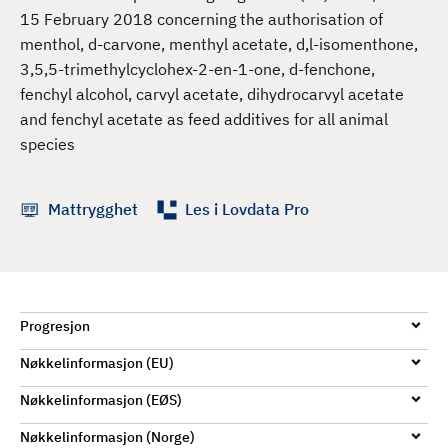
d
15 February 2018 concerning the authorisation of
menthol, d-carvone, menthyl acetate, d,l-isomenthone,
3,5,5-trimethylcyclohex-2-en-1-one, d-fenchone,
fenchyl alcohol, carvyl acetate, dihydrocarvyl acetate
and fenchyl acetate as feed additives for all animal
species
Mattrygghet
Les i Lovdata Pro
Progresjon
Nøkkelinformasjon (EU)
Nøkkelinformasjon (EØS)
Nøkkelinformasjon (Norge)