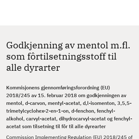
H
c
h
o
p
p
t
Godkjenning av mentol m.fl.
i
l
som fôrtilsetningsstoff til
h
alle dyrarter
o
v
e
Kommisjonens gjennomføringsforordning (EU)
d
2018/245 av 15. februar 2018 om godkjenningen av
i
mentol, d-carvon, mentyl-acetat, d,l-isomenton, 3,5,5-
n
trimetylcyclohex-2-en-1-on, d-fenchon, fenchyl-
n
alkohol, carvyl-acetat, dihydrocarvyl-acetat og fenchyl-
h
acetat som tilsetning til fôr til alle dyrearter
o
l
Commission Implementing Regulation (EU) 2018/245 of