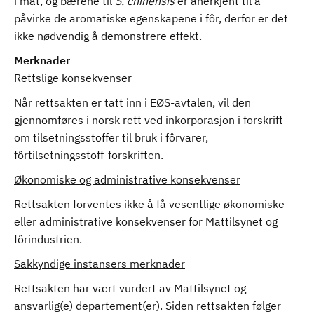
i mat, og bærene til
S. chinensis
er anerkjent til å
påvirke de aromatiske egenskapene i fôr, derfor er det
ikke nødvendig å demonstrere effekt.
Merknader
Rettslige konsekvenser
Når rettsakten er tatt inn i EØS-avtalen, vil den
gjennomføres i norsk rett ved inkorporasjon i forskrift
om tilsetningsstoffer til bruk i fôrvarer,
fôrtilsetningsstoff-forskriften.
Økonomiske og administrative konsekvenser
Rettsakten forventes ikke å få vesentlige økonomiske
eller administrative konsekvenser for Mattilsynet og
fôrindustrien.
Sakkyndige instansers merknader
Rettsakten har vært vurdert av Mattilsynet og
ansvarlig(e) departement(er). Siden rettsakten følger