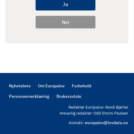
Nyhetsbrev
Om Europalov
Forbehold
Footer
Personvernerklæring
Brukeravtale
Redaktør Europalov: Randi Bjørhei
Ansvarlig redaktør: Odd Storm-Paulsen
europalov@lovdata.no
Kontakt: