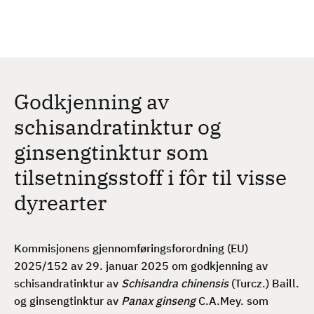
H
c
h
o
p
p
t
Godkjenning av
i
l
schisandratinktur og
h
ginsengtinktur som
o
v
tilsetningsstoff i fôr til visse
e
dyrearter
d
i
n
Kommisjonens gjennomføringsforordning (EU)
n
2025/152 av 29. januar 2025 om godkjenning av
h
schisandratinktur av
Schisandra chinensis
(Turcz.) Baill.
o
og ginsengtinktur av
Panax ginseng
C.A.Mey. som
l