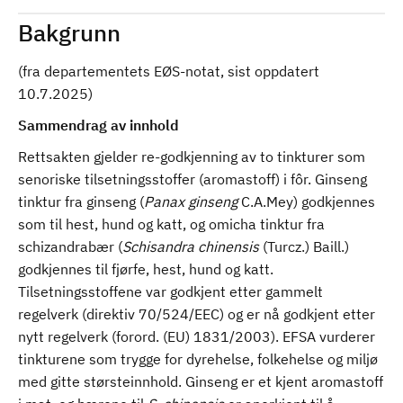
Bakgrunn
(fra departementets EØS-notat, sist oppdatert
10.7.2025)
Sammendrag av innhold
Rettsakten gjelder re-godkjenning av to tinkturer som
senoriske tilsetningsstoffer (aromastoff) i fôr. Ginseng
tinktur fra ginseng (
Panax ginseng
C.A.Mey) godkjennes
som til hest, hund og katt, og omicha tinktur fra
schizandrabær (
Schisandra chinensis
(Turcz.) Baill.)
godkjennes til fjørfe, hest, hund og katt.
Tilsetningsstoffene var godkjent etter gammelt
regelverk (direktiv 70/524/EEC) og er nå godkjent etter
nytt regelverk (forord. (EU) 1831/2003). EFSA vurderer
tinkturene som trygge for dyrehelse, folkehelse og miljø
med gitte størsteinnhold. Ginseng er et kjent aromastoff