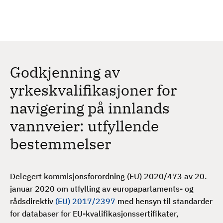
H
c
h
o
p
p
t
Godkjenning av
i
l
yrkeskvalifikasjoner for
h
navigering på innlands
o
v
vannveier: utfyllende
e
bestemmelser
d
i
n
Delegert kommisjonsforordning (EU) 2020/473 av 20.
n
januar 2020 om utfylling av europaparlaments- og
h
rådsdirektiv
(EU) 2017/2397
med hensyn til standarder
o
for databaser for EU-kvalifikasjonssertifikater,
l